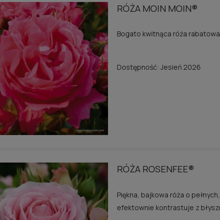
RÓŻA MOIN MOIN®
Bogato kwitnąca róża rabatowa,
RÓŻA ROTKÄPPCH
ROŻA ZAIDE®
(CZERWONY KAPTU
Dostępność:
Jesień 2026
35,00 zł
30,00 zł
wiadom o dostępności
powiadom o dostępno
RÓŻA ROSENFEE®
Piękna, bajkowa róża o pełnyc
efektownie kontrastuje z błyszcz