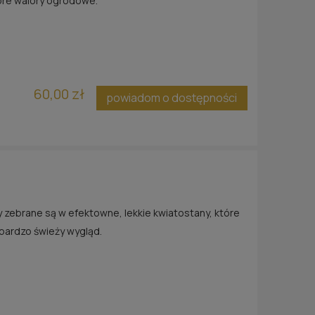
bre walory ogrodowe.
60,00 zł
powiadom o dostępności
y zebrane są w efektowne, lekkie kwiatostany, które
bardzo świeży wygląd.