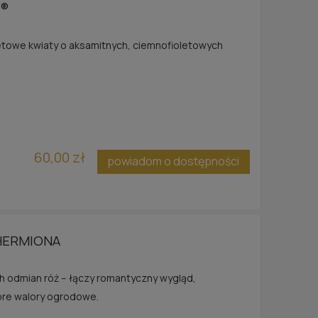
A®
etowe kwiaty o aksamitnych, ciemnofioletowych
60,00 zł
powiadom o dostępności
HERMIONA
h odmian róż – łączy romantyczny wygląd,
bre walory ogrodowe.