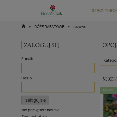
STRONY INFO
»
»
RÓŻE RABATOWE
różowe
ZALOGUJ SIĘ
OPCJ
E-mail:
Kategor
Hasło:
RÓŻE
NOWOŚĆ
zaloguj się
Nie pamiętasz hasła?
Zarejestruj się