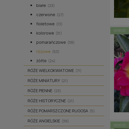
białe
(23)
czerwone
(27)
fioletowe
(13)
NOWOŚĆ
kolorowe
(31)
pomarańczowe
(38)
różowe
(53)
żółte
(24)
RÓŻE WIELKOKWIATOWE
(71)
RÓŻE MINIATURY
(21)
RÓŻE PIENNE
(23)
RÓŻE HISTORYCZNE
(21)
RÓŻE POMARSZCZONE RUGOSA
(5)
RÓŻE ANGIELSKIE
(39)
NOWOŚĆ