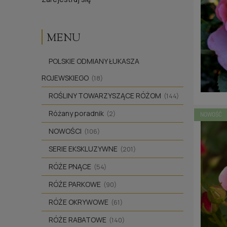
MENU
POLSKIE ODMIANY ŁUKASZA
ROJEWSKIEGO
(18)
ROŚLINY TOWARZYSZĄCE RÓŻOM
(144)
Różany poradnik
(2)
NOWOŚĆ
NOWOŚCI
(106)
SERIE EKSKLUZYWNE
(201)
RÓŻE PNĄCE
(54)
RÓŻE PARKOWE
(90)
RÓŻE OKRYWOWE
(61)
RÓŻE RABATOWE
(140)