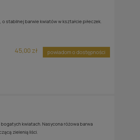
 o stabilnej barwie kwiatów w kształcie piłeczek.
EN®
RÓŻA CHERRY LADY®
RÓŻA
REK)
40,00 zł
45,00 zł
powiadom o dostępności
powiadom o dostępności
p
ści
h, bogatych kwiatach. Nasycona różowa barwa
ącą zielenią liści.