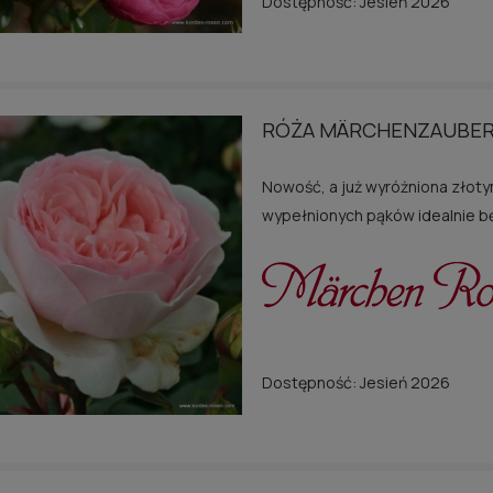
Dostępność:
Jesień 2026
RÓŻA ROSARIUM
RÓŻA GRÄFIN ELKE
UETERSEN®
RANTZAU®
20,00 zł
30,00 zł
Cena regularna:
40,00 zł
Cena regularna:
60,00 zł
RÓŻA MÄRCHENZAUBER
wiadom o dostępności
do koszyka
Nowość, a już wyróżniona zło
wypełnionych pąków idealnie b
Dostępność:
Jesień 2026