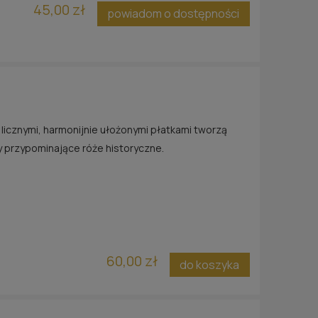
45,00 zł
powiadom o dostępności
 licznymi, harmonijnie ułożonymi płatkami tworzą
y przypominające róże historyczne.
60,00 zł
do koszyka