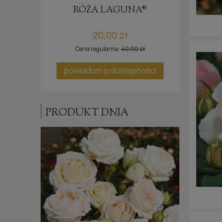
E®
RÓŻA LAGUNA®
20,00 zł
Cena regularna:
40,00 zł
ci
powiadom o dostępności
po
PRODUKT DNIA