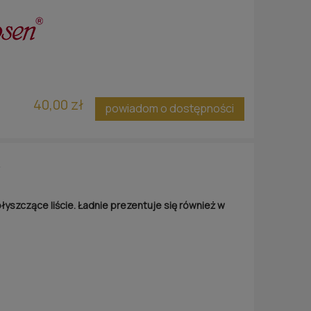
40,00 zł
powiadom o dostępności
®
błyszczące liście. Ładnie prezentuje się również w