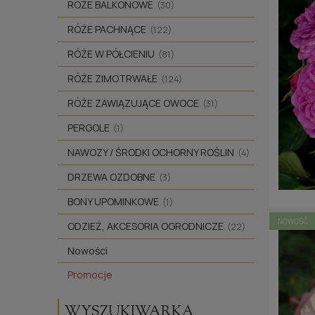
RÓŻE BALKONOWE
(30)
RÓŻE PACHNĄCE
(122)
RÓŻE W PÓŁCIENIU
(81)
RÓŻE ZIMOTRWAŁE
(124)
RÓŻE ZAWIĄZUJĄCE OWOCE
(31)
PERGOLE
(1)
NAWOZY / ŚRODKI OCHORNY ROŚLIN
(4)
DRZEWA OZDOBNE
(3)
BONY UPOMINKOWE
(1)
NOWOŚĆ
ODZIEŻ, AKCESORIA OGRODNICZE
(22)
Nowości
Promocje
WYSZUKIWARKA