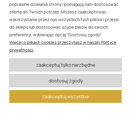
poprawne działanie strony i pomagają nam dostosować
SKLEP
ofertę do Twoich potrzeb. Możesz zaakceptować
wykorzystanie przez nas wszystkich tych plików i przejść
EXTRA
do sklepu lub dostosować użycie plików do swoich
preferencji, wybierając opcję "Dostosuj zgody".
PORADY
Więcej o plikach cookies przeczytasz w naszej Polityce
prywatności.
KATEGORIE BLOGU
zaakceptuj tylko niezbędne
W razie pytań i wątpliwości prosimy o kontakt
dostosuj zgody
biuro@rosacwik.pl
zaakceptuj wszystkie
pokaż pełną wersję strony