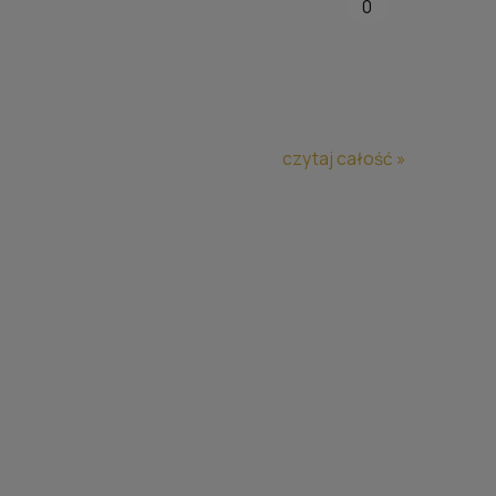
0
czytaj całość »
N
RÓŻA CHERRY GIRL®
(WIŚNIOWA PANIENKA)
40,00 zł
ści
do koszyka