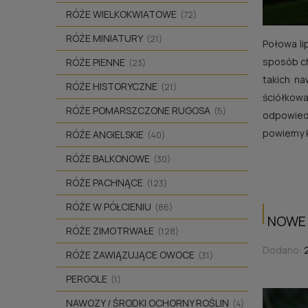
RÓŻE WIELKOKWIATOWE
(72)
RÓŻE MINIATURY
(21)
Połowa li
sposób c
RÓŻE PIENNE
(23)
takich n
RÓŻE HISTORYCZNE
(21)
ściółkowa
RÓŻE POMARSZCZONE RUGOSA
(5)
odpowied
powiemy k
RÓŻE ANGIELSKIE
(40)
RÓŻE BALKONOWE
(30)
RÓŻE PACHNĄCE
(123)
RÓŻE W PÓŁCIENIU
(86)
NOWE 
RÓŻE ZIMOTRWAŁE
(128)
Dodano:
RÓŻE ZAWIĄZUJĄCE OWOCE
(31)
PERGOLE
(1)
NAWOZY / ŚRODKI OCHORNY ROŚLIN
(4)