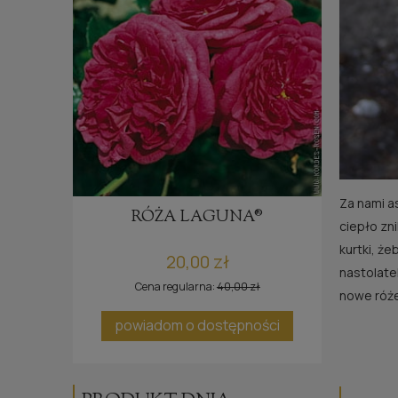
Za nami a
E®
RÓŻA LAGUNA®
ciepło zn
kurtki, że
20,00 zł
nastolate
Cena regularna:
40,00 zł
nowe róże.
ci
powiadom o dostępności