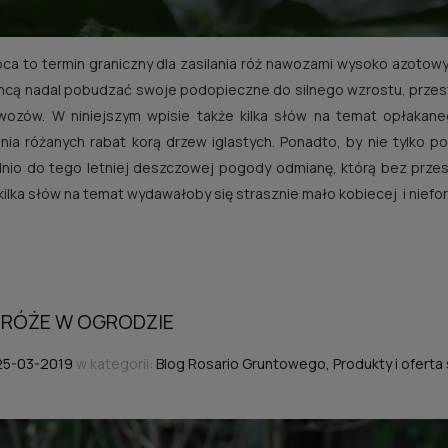
pca to termin graniczny dla zasilania róż nawozami wysoko azotowy
hcą nadal pobudzać swoje podopieczne do silnego wzrostu, prze
awozów. W niniejszym wpisie także kilka słów na temat opłakan
nia różanych rabat korą drzew iglastych. Ponadto, by nie tylko 
nio do tego letniej deszczowej pogody odmianę, którą bez prz
ilka słów na temat wydawałoby się strasznie mało kobiecej i niefo
RÓŻE W OGRODZIE
25-03-2019
w kategorii:
Blog Rosario Gruntowego
,
Produkty i oferta