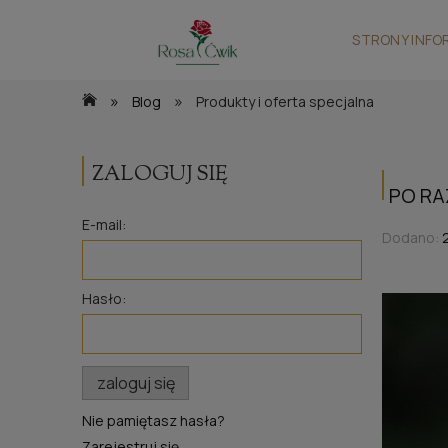
STRONY INFO
»
»
Blog
Produkty i oferta specjalna
ZALOGUJ SIĘ
PO RA
E-mail:
Dodano:
Hasło:
zaloguj się
Nie pamiętasz hasła?
Zarejestruj się