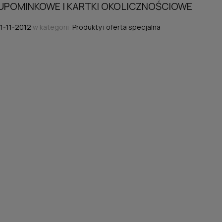
UPOMINKOWE I KARTKI OKOLICZNOŚCIOWE
11-11-2012
w kategorii:
Produkty i oferta specjalna
 BORDEAUX® KORDES
RÓŻA ILSE KROH
ROSE BORDEAUX®
SUPERIOR®
45,00 zł
45,00 zł
wiadom o dostępności
powiadom o dostępno