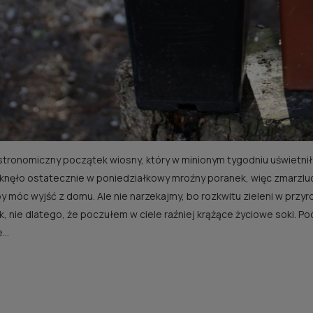
stronomiczny początek wiosny, który w minionym tygodniu uświetniły
RÓŻA ROSARIUM
RÓŻA GRÄFIN ELKE
iknęło ostatecznie w poniedziałkowy mroźny poranek, więc zmarzl
UETERSEN®
RANTZAU®
by móc wyjść z domu. Ale nie narzekajmy, bo rozkwitu zieleni w przyr
20,00 zł
30,00 zł
k, nie dlatego, że poczułem w ciele raźniej krążące życiowe soki. 
Cena regularna:
40,00 zł
Cena regularna:
60,00 zł
..
do koszyka
powiadom o dostępno