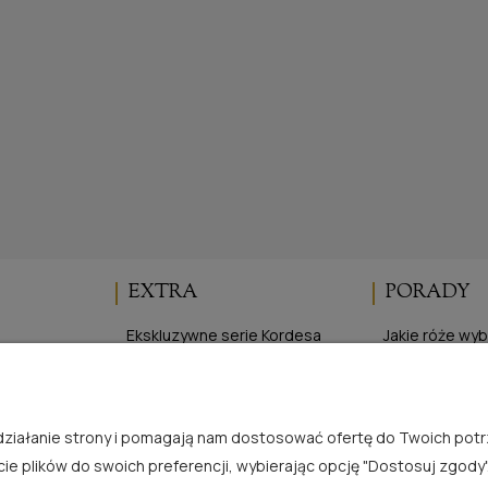
EXTRA
PORADY
Ekskluzywne serie Kordesa
Jakie róże wy
Elegancka Ogrodniczka
Cięcie róż
ści
Program lojalnościowy
Sadzenie róż 
je
Sadzenie róż 
e działanie strony i pomagają nam dostosować ofertę do Twoich po
Zasady uprawy
cie plików do swoich preferencji, wybierając opcję "Dostosuj zgody"