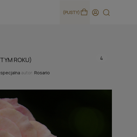
(PUSTY)
4
 TYM ROKU)
a specjalna
autor:
Rosario