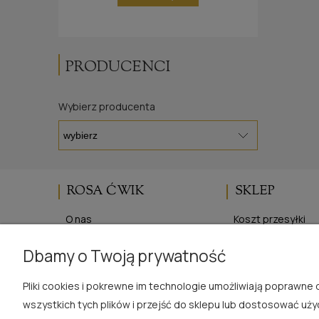
PRODUCENCI
Wybierz producenta
ROSA ĆWIK
SKLEP
O nas
Koszt przesyłki
Blog
Regulaminy
Dbamy o Twoją prywatność
Opinie Trustmate
Polityka prywatno
Kontakt
Zwroty i reklamac
Pliki cookies i pokrewne im technologie umożliwiają poprawn
wszystkich tych plików i przejść do sklepu lub dostosować uży