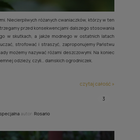
mi. Niecierpliwych różanych cwaniaczków, którzy w ten
strzegamy przed konsekwencjami dalszego stosowania
ego w skutkach, a jakże modnego w ostatnich latach
pouczać, strofować i straszyć, zaproponujemy Państwu
esady możemy nazywać różami deszczowymi. Na koniec
remnej odzieży, czyli… damskich ogrodniczek.
czytaj całość »
3
 specjalna
autor:
Rosario