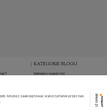
KATEGORIE BLOGU
brać?
Odmiany i wybór róż
Uprawa i pielęgnacja róż
pojemnikowych
Wydarzenia i targi różane
z gołym korzeniem
Inspiracje i życie z różami
SPRAWDŹ OPINIE
trzeb. Możesz zaakceptować wykorzystanie przez nas
 róż
Publikacje i media o RosaĆwik
.
Produkty i oferta specjalna