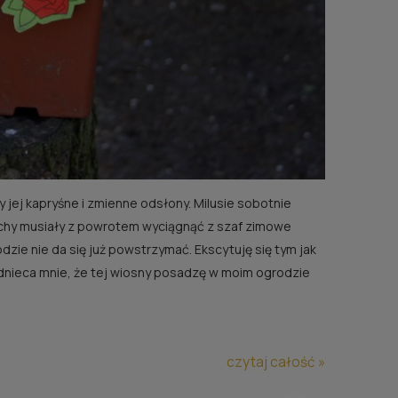
 jej kapryśne i zmienne odsłony. Milusie sobotnie
 ZU
uchy musiały z powrotem wyciągnąć z szaf zimowe
odzie nie da się już powstrzymać. Ekscytuję się tym jak
Podnieca mnie, że tej wiosny posadzę w moim ogrodzie
ści
czytaj całość »