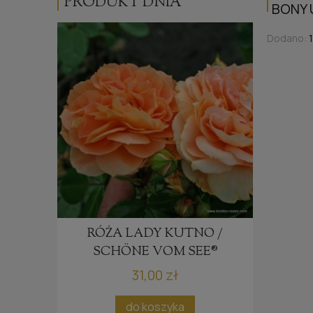
PRODUKT DNIA
BONY 
Dodano:
RÓŻA LADY KUTNO /
RÓŻA
®
SCHÖNE VOM SEE®
31,00 zł
ci
do koszyka
po