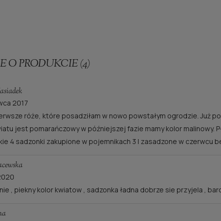
E O PRODUKCIE (4)
asiadek
wca 2017
erwsze róże, które posadziłam w nowo powstałym ogrodzie. Już po 
wiatu jest pomarańczowy w późniejszej fazie mamy kolor malinowy. P
ie 4 sadzonki zakupione w pojemnikach 3 l zasadzone w czerwcu be
acewska
 2020
nie , piekny kolor kwiatow , sadzonka ładna dobrze sie przyjela , b
na