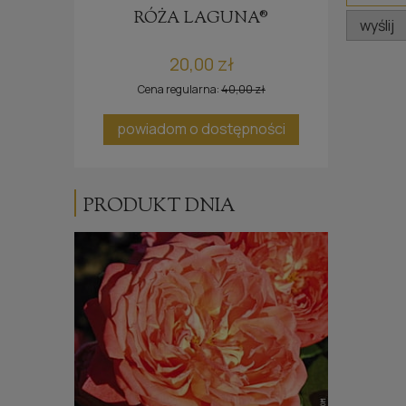
E®
RÓŻA LAGUNA®
wyślij
20,00 zł
Cena regularna:
40,00 zł
ci
powiadom o dostępności
PRODUKT DNIA