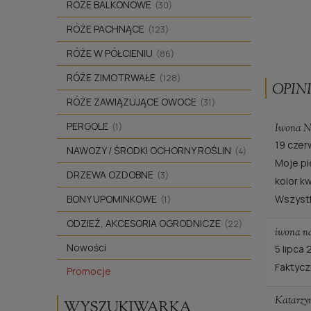
RÓŻE BALKONOWE
(30)
RÓŻE PACHNĄCE
(123)
RÓŻE W PÓŁCIENIU
(86)
RÓŻE ZIMOTRWAŁE
(128)
OPINI
RÓŻE ZAWIĄZUJĄCE OWOCE
(31)
PERGOLE
(1)
Iwona N
19 czer
NAWOZY / ŚRODKI OCHORNY ROŚLIN
(4)
Moje pi
DRZEWA OZDOBNE
(3)
kolor k
BONY UPOMINKOWE
Wszystk
(1)
ODZIEŻ, AKCESORIA OGRODNICZE
(22)
iwona n
Nowości
5 lipca
Faktycz
Promocje
Katarzy
WYSZUKIWARKA