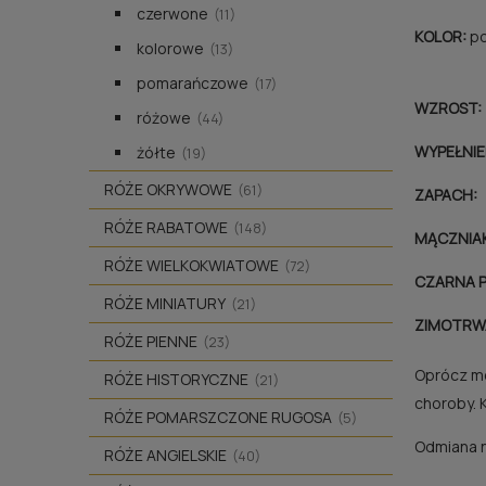
czerwone
(11)
KOLOR:
po
kolorowe
(13)
pomarańczowe
(17)
WZROST:
różowe
(44)
WYPEŁNIE
żółte
(19)
RÓŻE OKRYWOWE
(61)
ZAPACH:
RÓŻE RABATOWE
(148)
MĄCZNIAK
RÓŻE WIELKOKWIATOWE
(72)
CZARNA P
RÓŻE MINIATURY
(21)
ZIMOTRW
RÓŻE PIENNE
(23)
Oprócz m
RÓŻE HISTORYCZNE
(21)
choroby. 
RÓŻE POMARSZCZONE RUGOSA
(5)
Odmiana n
RÓŻE ANGIELSKIE
(40)