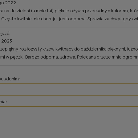
go 2022
a na tle zieleni (u mnie tui) pięknie ożywia przecudnym kolorem, któr
e. Często kwitnie, nie choruje, jest odporna. Sprawia zachwyt gdy k
yczel
a 2023
rzepiękny, rozłożysty krzew kwitnący do października pięknymi, lu
mi w pęczki. Bardzo odporna, zdrowa. Polecana przeze mnie ogromni
pseudonim:
nia: