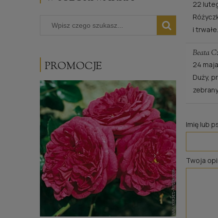
22 lute
Różyczk
i trwał
Beata Cz
PROMOCJE
24 maj
Duży, p
zebrany
Imię lub 
Twoja opi