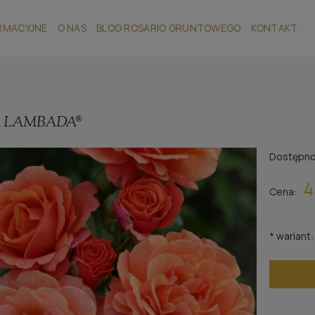
RMACYJNE
O NAS
BLOG ROSARIO GRUNTOWEGO
KONTAKT
 LAMBADA®
Dostępno
4
Cena:
*
wariant: