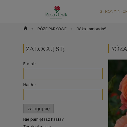
STRONY INFO
»
»
RÓŻE PARKOWE
Róża Lambada®
ZALOGUJ SIĘ
RÓŻA
E-mail:
Hasło:
zaloguj się
Nie pamiętasz hasła?
Zarejestruj się