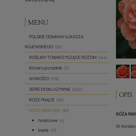
MENU
POLSKIE ODMIANY ŁUKASZA
ROJEWSKIEGO
(30)
ROŚLINY TOWARZYSZĄCE RÓŻOM
(144)
Różany poradnik
(2)
NOWOŚCI
(119)
SERIE EKSKLUZYWNE
(202)
OPIS
RÓŻE PNĄCE
(56)
RÓŻE PARKOWE
(97)
RÓŻA PA
fioletowe
(4)
W. Kordes
białe
(17)