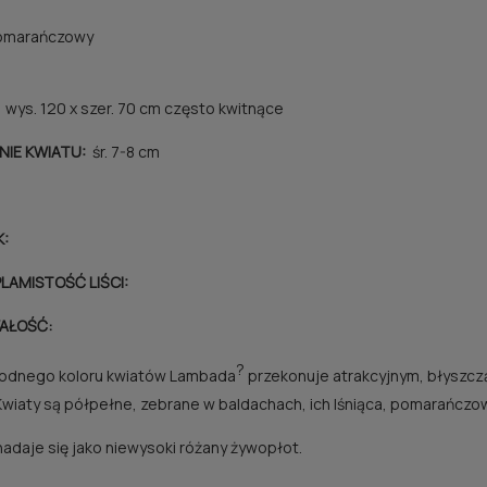
marańczowy
wys. 120 x szer. 70 cm często kwitnące
NIE KWIATU:
śr. 7-8 cm
:
LAMISTOŚĆ LIŚCI:
AŁOŚĆ:
?
odnego koloru kwiatów Lambada
przekonuje atrakcyjnym, błyszcz
Kwiaty są półpełne, zebrane w baldachach, ich lśniąca, pomarańczo
adaje się jako niewysoki różany żywopłot.