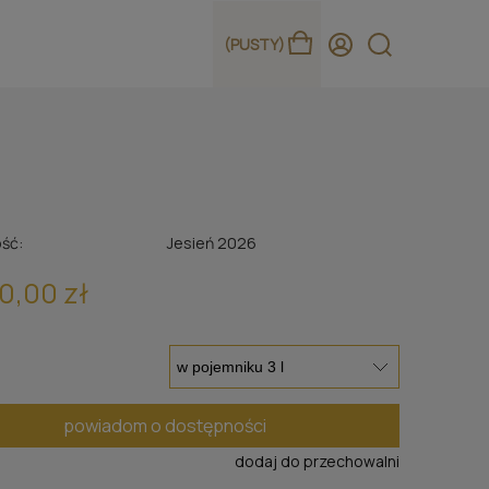
(PUSTY)
ść:
Jesień 2026
0,00 zł
powiadom o dostępności
dodaj do przechowalni