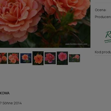
Ocena:
Producen
Kod produ
RKOWA
? Söhne 2014