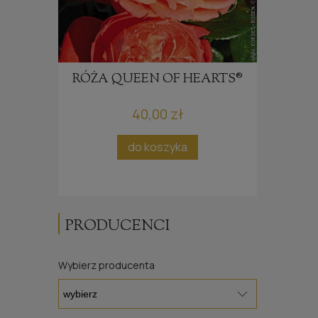
NZ
RÓŻA QUEEN OF HEARTS®
RÓŻ
40,00 zł
ci
do koszyka
PRODUCENCI
Wybierz producenta