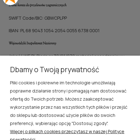
Dane konta do przelewów zagranicznych
SWIFT Code/BIC: GBWCPLPP
IBAN: PL 68 9043 1054 2054 0055 6738 0001
Wojewódzki Inspektorat Nasienny
Jakość WE PL Piorin nr 30/21/279 materiał nasadzeniowy
roślin ozdobnych
Dbamy o Twoją prywatność
Pliki cookies i pokrewne im technologie umożliwiają
ROSA ĆWIK
poprawne działanie strony i pomagają nam dostosować
ofertę do Twoich potrzeb. Możesz zaakceptować
SKLEP
wykorzystanie przez nas wszystkich tych plików i przejść
do sklepu lub dostosować użycie plików do swoich
EXTRA
preferencji, wybierając opcję "Dostosuj zgody".
Więcej o plikach cookies przeczytasz w naszej Polityce
PORADY
prywatności.