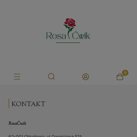
KONTAKT
RosaĆwik
62-001 Chludowo, ul. Dworcowa 37A