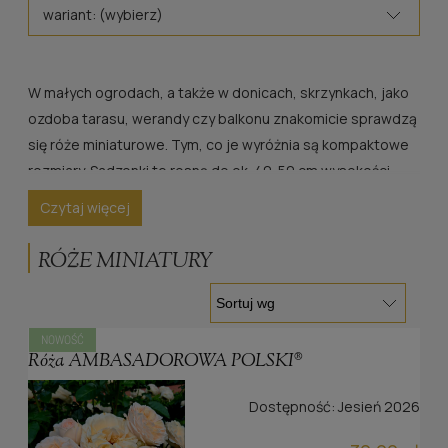
wariant: (wybierz)
W małych ogrodach, a także w donicach, skrzynkach, jako
ozdoba tarasu, werandy czy balkonu znakomicie sprawdzą
się róże miniaturowe. Tym, co je wyróżnia są kompaktowe
rozmiary. Sadzonki te rosną do ok. 40-50 cm wysokości.
Posiadają zwarty pokrój i zapewniają obfite kwitnienie. W
Czytaj więcej
naszym asortymencie znajdą Państwo ich wyjątkowe
odmiany, pochodzące od renomowanych hodowców.
RÓŻE MINIATURY
NOWOŚĆ
Róża AMBASADOROWA POLSKI®
Dostępność:
Jesień 2026