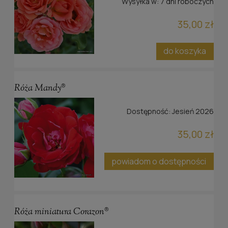
Wysyłka w:
7 dni roboczych
35,00 zł
do koszyka
Róża Mandy®
Dostępność:
Jesień 2026
35,00 zł
powiadom o dostępności
Róża miniatura Corazon®