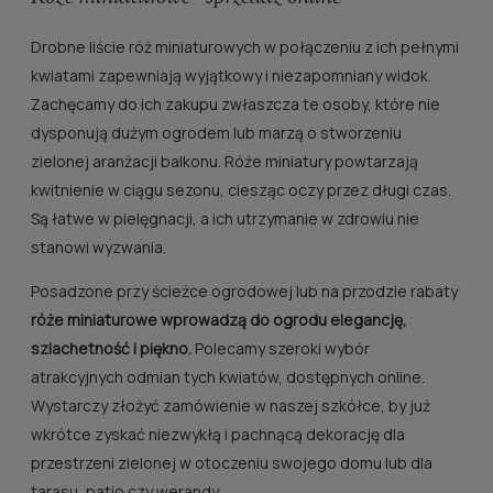
Drobne liście róż miniaturowych w połączeniu z ich pełnymi
kwiatami zapewniają wyjątkowy i niezapomniany widok.
Zachęcamy do ich zakupu zwłaszcza te osoby, które nie
dysponują dużym ogrodem lub marzą o stworzeniu
zielonej aranżacji balkonu. Róże miniatury powtarzają
kwitnienie w ciągu sezonu, ciesząc oczy przez długi czas.
Są łatwe w pielęgnacji, a ich utrzymanie w zdrowiu nie
stanowi wyzwania.
Posadzone przy ścieżce ogrodowej lub na przodzie rabaty
róże miniaturowe wprowadzą do ogrodu elegancję,
szlachetność i piękno.
Polecamy szeroki wybór
atrakcyjnych odmian tych kwiatów, dostępnych online.
Wystarczy złożyć zamówienie w naszej szkółce, by już
wkrótce zyskać niezwykłą i pachnącą dekorację dla
przestrzeni zielonej w otoczeniu swojego domu lub dla
tarasu, patio czy werandy.