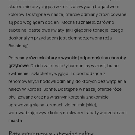
skutecznie przyciągają wzrok i zachwycają bogactwem
kolorów. Dostępne w naszej ofercie odmiany zróżnicowane
są pod względem odcieni. Można tu znaleźć zarówno
subtelne, pastelowe kwiaty, jak i głębokie tonacje, czego
doskonałym przykładem jest ciemnoczerwona róża
BassinoⓇ.
Polecamy
róże miniatury o wysokiej odporności na choroby
grzybowe.
Do ich zalet należy harmonijny wzrost, bujne
kwitnienie i szlachetny wygląd. To pochodzące z
renomowanych hodowli odmiany, do których bez wątpienia
należy W. Kordes' Söhne. Dostępne w naszej ofercie róże
okulizowane oraz na własnym korzeniu znakomicie
sprawdzają się na terenach zieleni miejskiej,
wprowadzając żywe kolory na skwery i rabaty w przestrzeni
miasta.
Róże miniaturowe - sprzedaż online