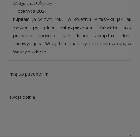
Małgorzata Olszowy
11 czerwca 2021
Kupiłam ją w tym roku, w kwietniu. Przesyłka jak jak
zwykle porządnie zabezpieczona. Zakwitła jako
pierwsza spośród tych, które zakupiłam. Jest
zachwycająca. Wszystkim znajomym polecam zakupy w
Waszym sklepie.
Imię lub pseudonim:
Twoja opinia: