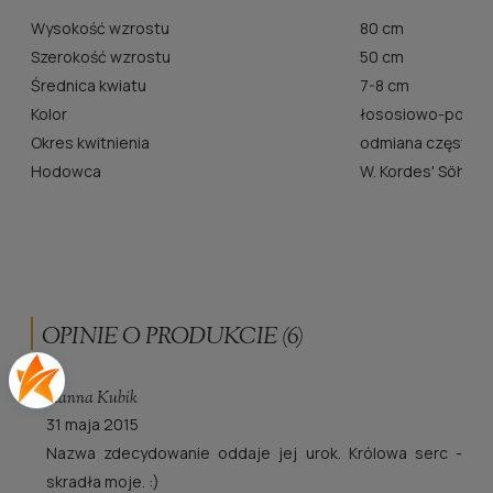
Wysokość wzrostu
80 cm
Szerokość wzrostu
50 cm
Średnica kwiatu
7-8 cm
Kolor
łososiowo-pomara
Okres kwitnienia
odmiana często k
Hodowca
W. Kordes' Söhne
OPINIE O PRODUKCIE (6)
Hanna Kubik
31 maja 2015
Nazwa zdecydowanie oddaje jej urok. Królowa serc -
skradła moje. :)