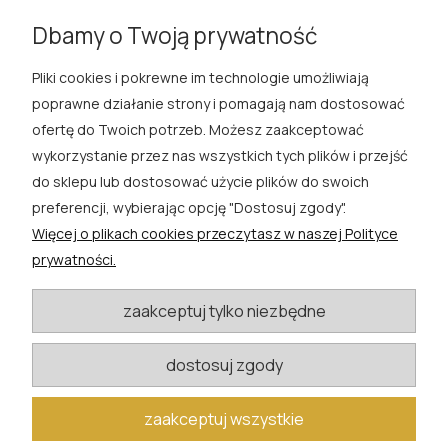
wyślij
Dbamy o Twoją prywatność
Pliki cookies i pokrewne im technologie umożliwiają
ROSA ĆWIK
poprawne działanie strony i pomagają nam dostosować
ofertę do Twoich potrzeb. Możesz zaakceptować
SKLEP
wykorzystanie przez nas wszystkich tych plików i przejść
do sklepu lub dostosować użycie plików do swoich
EXTRA
preferencji, wybierając opcję "Dostosuj zgody".
Więcej o plikach cookies przeczytasz w naszej Polityce
PORADY
prywatności.
KATEGORIE BLOGU
zaakceptuj tylko niezbędne
dostosuj zgody
W razie pytań i wątpliwości prosimy o kontakt
biuro@rosacwik.pl
zaakceptuj wszystkie