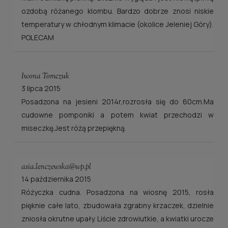
ozdobą różanego klombu. Bardzo dobrze znosi niskie
temperatury w chłodnym klimacie (okolice Jeleniej Góry).
POLECAM
Iwona Tomczuk
3 lipca 2015
Posadzona na jesieni 2014r,rozrosła się do 60cm.Ma
cudowne pomponiki a potem kwiat przechodzi w
miseczkę.Jest różą przepiękną.
asia.lenczewska@wp.pl
14 października 2015
Różyczka cudna. Posadzona na wiosnę 2015, rosła
pięknie całe lato, zbudowała zgrabny krzaczek, dzielnie
zniosła okrutne upały. Liście zdrowiutkie, a kwiatki urocze