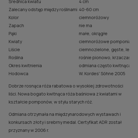
Średnica kwiatu
4 cm
Zalecany odstęp między roślinami
40-60 cm
Kolor
ciemnoróżowy
Zapach
nie ma
Pąki
małe, okrągłe
Kwiaty
ciemnoróżowe pomponiaste,
Liście
ciemnozielone, gęste, lekko
Roślina
rośnie pionowo, krzaczaście
Okres kwitnienia
odmiana często kwitnąca
Hodowca
W. Kordes' Söhne 2005
Dobrze rosnąca róża rabatowa o wysokiej zdrowotności
liści. Nowa bogato kwitnąca róża baśniowa z kwiatami w
kształcie pomponów, w stylu starych róż.
Odmiana otrzymała na międzynarodowych wystawach i
konkursach złoty i srebrny medal. Certyfikat ADR został
przyznany w 2006 r.