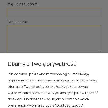
Imię lub pseudonim:
Twoja opinia:
wyślij
Dbamy o Twoją prywatność
Pliki cookies i pokrewne im technologie umożliwiają
ROSA ĆWIK
poprawne działanie strony i pomagają nam dostosować
ofertę do Twoich potrzeb. Możesz zaakceptować
SKLEP
wykorzystanie przez nas wszystkich tych plików i przejść
do sklepu lub dostosować użycie plików do swoich
EXTRA
preferencji, wybierając opcję "Dostosuj zgody".