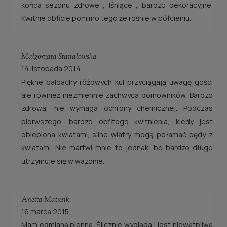
końca sezonu zdrowe , lśniące , bardzo dekoracyjne.
Kwitnie obficie pomimo tego że rośnie w półcieniu.
Małgorzata Stanałowska
14 listopada 2014
Piękne baldachy różowych kul przyciągają uwagę gości
ale również niezmiennie zachwyca domowników. Bardzo
zdrowa, nie wymaga ochrony chemicznej. Podczas
pierwszego, bardzo obfitego kwitnienia, kiedy jest
oblepiona kwiatami, silne wiatry mogą połamać pędy z
kwiatami. Nie martwi mnie to jednak, bo bardzo długo
utrzymuje się w wazonie.
Anetta Matusik
16 marca 2015
Mam odmianę pienną. Ślicznie wygląda i jest niewątpliwą