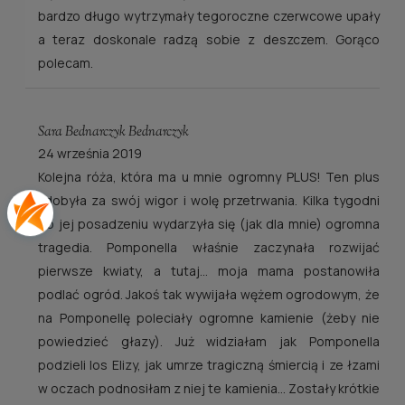
bardzo długo wytrzymały tegoroczne czerwcowe upały
a teraz doskonale radzą sobie z deszczem. Gorąco
polecam.
Sara Bednarczyk Bednarczyk
24 września 2019
Kolejna róża, która ma u mnie ogromny PLUS! Ten plus
zdobyła za swój wigor i wolę przetrwania. Kilka tygodni
po jej posadzeniu wydarzyła się (jak dla mnie) ogromna
tragedia. Pomponella właśnie zaczynała rozwijać
pierwsze kwiaty, a tutaj... moja mama postanowiła
podlać ogród. Jakoś tak wywijała wężem ogrodowym, że
na Pomponellę poleciały ogromne kamienie (żeby nie
powiedzieć głazy). Już widziałam jak Pomponella
podzieli los Elizy, jak umrze tragiczną śmiercią i ze łzami
w oczach podnosiłam z niej te kamienia... Zostały krótkie