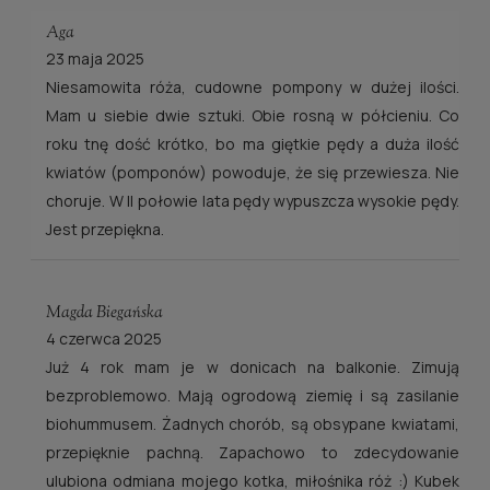
Aga
23 maja 2025
Niesamowita róża, cudowne pompony w dużej ilości.
Mam u siebie dwie sztuki. Obie rosną w półcieniu. Co
roku tnę dość krótko, bo ma giętkie pędy a duża ilość
kwiatów (pomponów) powoduje, że się przewiesza. Nie
choruje. W II połowie lata pędy wypuszcza wysokie pędy.
Jest przepiękna.
Magda Biegańska
4 czerwca 2025
Już 4 rok mam je w donicach na balkonie. Zimują
bezproblemowo. Mają ogrodową ziemię i są zasilanie
biohummusem. Żadnych chorób, są obsypane kwiatami,
przepięknie pachną. Zapachowo to zdecydowanie
ulubiona odmiana mojego kotka, miłośnika róż :) Kubek