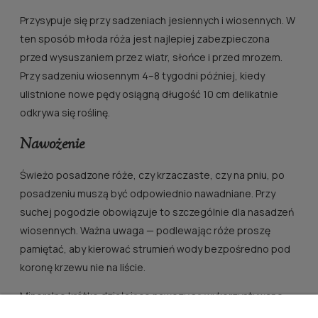
Przysypuje się przy sadzeniach jesiennych i wiosennych. W
ten sposób młoda róża jest najlepiej zabezpieczona
przed wysuszaniem przez wiatr, słońce i przed mrozem.
Przy sadzeniu wiosennym 4–8 tygodni później, kiedy
ulistnione nowe pędy osiągną długość 10 cm delikatnie
odkrywa się roślinę.
Nawożenie
Świeżo posadzone róże, czy krzaczaste, czy na pniu, po
posadzeniu muszą być odpowiednio nawadniane. Przy
suchej pogodzie obowiązuje to szczególnie dla nasadzeń
wiosennych. Ważna uwaga — podlewając róże proszę
pamiętać, aby kierować strumień wody bezpośredno pod
koronę krzewu nie na liście.
Mineralne krótko działające nawozy są wykorzystywane
przy sadzeniu róż.