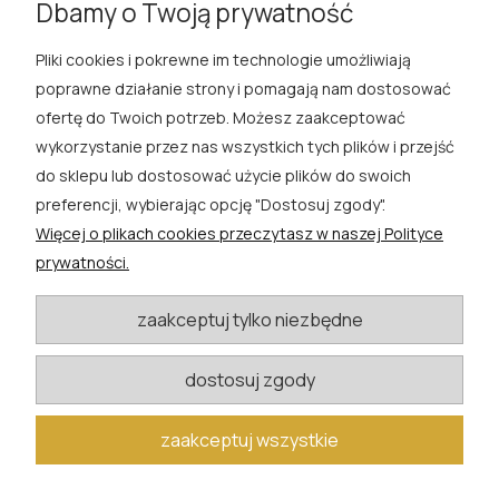
Dbamy o Twoją prywatność
Pliki cookies i pokrewne im technologie umożliwiają
ROSA ĆWIK
poprawne działanie strony i pomagają nam dostosować
ofertę do Twoich potrzeb. Możesz zaakceptować
SKLEP
wykorzystanie przez nas wszystkich tych plików i przejść
do sklepu lub dostosować użycie plików do swoich
EXTRA
preferencji, wybierając opcję "Dostosuj zgody".
Więcej o plikach cookies przeczytasz w naszej Polityce
PORADY
prywatności.
KATEGORIE BLOGU
zaakceptuj tylko niezbędne
dostosuj zgody
W razie pytań i wątpliwości prosimy o kontakt
biuro@rosacwik.pl
zaakceptuj wszystkie