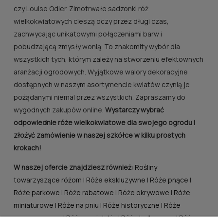
czy Louise Odier. Zimotrwałe sadzonki róż
wielkokwiatowych cieszą oczy przez długi czas,
zachwycając unikatowymi połączeniami barw i
pobudzającą zmysły wonią. To znakomity wybór dla
wszystkich tych, którym zależy na stworzeniu efektownych
aranżacji ogrodowych. Wyjątkowe walory dekoracyjne
dostępnych w naszym asortymencie kwiatów czynią je
pożądanymi niemal przez wszystkich. Zapraszamy do
wygodnych zakupów online.
Wystarczy wybrać
odpowiednie róże wielkokwiatowe dla swojego ogrodu i
złożyć zamówienie w naszej szkółce w kilku prostych
krokach!
W naszej ofercie znajdziesz również:
Rośliny
towarzyszące różom
|
Róże ekskluzywne
|
Róże pnące
|
Róże parkowe
|
Róże rabatowe
|
Róże okrywowe
|
Róże
miniaturowe
|
Róże na pniu
|
Róże historyczne
|
Róże
pomarszczone
|
Róże angielskie
|
Róże balkonowe
|
Róże