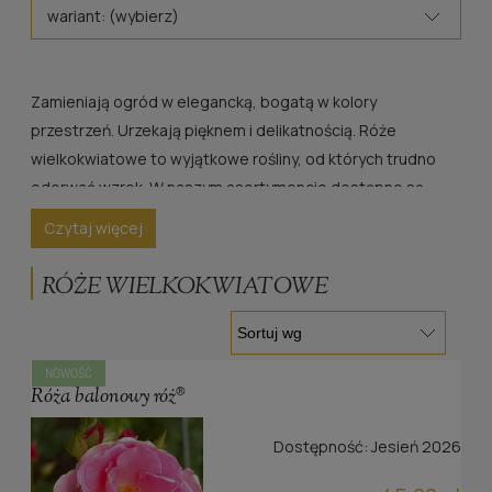
wariant: (wybierz)
Zamieniają ogród w elegancką, bogatą w kolory
przestrzeń. Urzekają pięknem i delikatnością. Róże
wielkokwiatowe to wyjątkowe rośliny, od których trudno
oderwać wzrok. W naszym asortymencie dostępne są
sadzonki znanych, wielokrotnie nagradzanych odmian,
Czytaj więcej
wyróżniających się zdrowiem, oszałamiającym zapachem i
szlachetnością. Ich charakterystyczną cechą są duże,
RÓŻE WIELKOKWIATOWE
pełne kwiaty na pojedynczym pędzie.
NOWOŚĆ
Róża balonowy róż®
Dostępność:
Jesień 2026