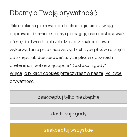
pachnące
|
Róża do cienia
|
Róże zimotrwałe
|
Róże
Dbamy o Twoją prywatność
zawiązujące owoce
Pliki cookies i pokrewne im technologie umożliwiają
ROSA ĆWIK
poprawne działanie strony i pomagają nam dostosować
ofertę do Twoich potrzeb. Możesz zaakceptować
SKLEP
wykorzystanie przez nas wszystkich tych plików i przejść
do sklepu lub dostosować użycie plików do swoich
EXTRA
preferencji, wybierając opcję "Dostosuj zgody".
Więcej o plikach cookies przeczytasz w naszej Polityce
PORADY
prywatności.
KATEGORIE BLOGU
zaakceptuj tylko niezbędne
dostosuj zgody
W razie pytań i wątpliwości prosimy o kontakt
biuro@rosacwik.pl
zaakceptuj wszystkie