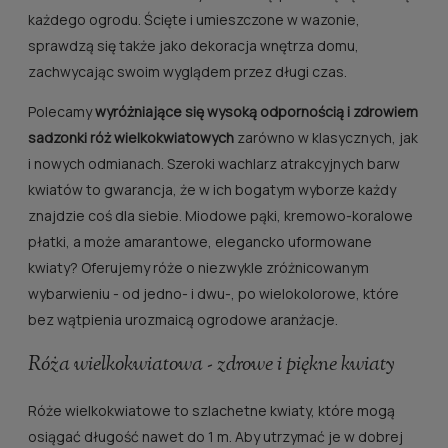
każdego ogrodu. Ścięte i umieszczone w wazonie,
sprawdzą się także jako dekoracja wnętrza domu,
zachwycając swoim wyglądem przez długi czas.
Polecamy
wyróżniające się wysoką odpornością i zdrowiem
sadzonki róż wielkokwiatowych
zarówno w klasycznych, jak
i nowych odmianach. Szeroki wachlarz atrakcyjnych barw
kwiatów to gwarancja, że w ich bogatym wyborze każdy
znajdzie coś dla siebie. Miodowe pąki, kremowo-koralowe
płatki, a może amarantowe, elegancko uformowane
kwiaty? Oferujemy róże o niezwykle zróżnicowanym
wybarwieniu - od jedno- i dwu-, po wielokolorowe, które
bez wątpienia urozmaicą ogrodowe aranżacje.
Róża wielkokwiatowa - zdrowe i piękne kwiaty
Róże wielkokwiatowe to szlachetne kwiaty, które mogą
osiągać długość nawet do 1 m. Aby utrzymać je w dobrej