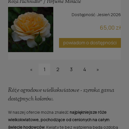
Róża Pachnidło® / Perfume Miracle
Dostępność:
Jesień 2026
65,00 zł
powiadom o dostępności
«
1
2
3
4
»
Róże ogrodowe wielkokwiatowe - szeroka gama
dostępnych kolorów.
W naszej ofercie można znaleźć
najpiękniejsze róże
wielkokwiatowe, pochodzące od cenionych na całym
świecie hodowców
. Kwiaty te bez wątpienia będą ozdobą