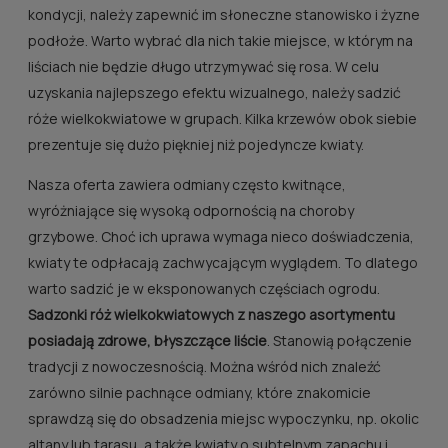
kondycji, należy zapewnić im słoneczne stanowisko i żyzne
podłoże. Warto wybrać dla nich takie miejsce, w którym na
liściach nie będzie długo utrzymywać się rosa. W celu
uzyskania najlepszego efektu wizualnego, należy sadzić
róże wielkokwiatowe w grupach. Kilka krzewów obok siebie
prezentuje się dużo piękniej niż pojedyncze kwiaty.
Nasza oferta zawiera odmiany często kwitnące,
wyróżniające się wysoką odpornością na choroby
grzybowe. Choć ich uprawa wymaga nieco doświadczenia,
kwiaty te odpłacają zachwycającym wyglądem. To dlatego
warto sadzić je w eksponowanych częściach ogrodu.
Sadzonki róż wielkokwiatowych z naszego asortymentu
posiadają zdrowe, błyszczące liście
. Stanowią połączenie
tradycji z nowoczesnością. Można wśród nich znaleźć
zarówno silnie pachnące odmiany, które znakomicie
sprawdzą się do obsadzenia miejsc wypoczynku, np. okolic
altany lub tarasu, a także kwiaty o subtelnym zapachu i