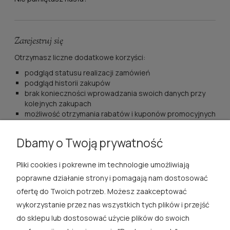
Zarejestruj się
Otrzymasz liczne dodatkowe korzyści:
podgląd statusu realizacji zamówień
podgląd historii zakupów
brak konieczności wprowadzania swoich danych przy
kolejnych zakupach
możliwość otrzymania rabatów i kuponów promocyjnych
zarejestruj się
Dbamy o Twoją prywatność
Pliki cookies i pokrewne im technologie umożliwiają
ROSA ĆWIK
poprawne działanie strony i pomagają nam dostosować
ofertę do Twoich potrzeb. Możesz zaakceptować
SKLEP
wykorzystanie przez nas wszystkich tych plików i przejść
do sklepu lub dostosować użycie plików do swoich