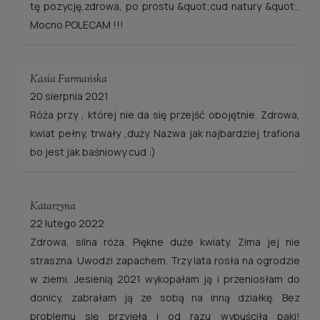
tę pozycję,zdrowa, po prostu &quot;cud natury &quot;.
Mocno POLECAM !!!
Kasia Furmańska
20 sierpnia 2021
Róża przy , której nie da się przejść obojętnie. Zdrowa,
kwiat pełny, trwały ,duży. Nazwa jak najbardziej trafiona
bo jest jak baśniowy cud :)
Katarzyna
22 lutego 2022
Zdrowa, silna róża. Piękne duże kwiaty. Zima jej nie
straszna. Uwodzi zapachem. Trzy lata rosła na ogrodzie
w ziemi. Jesienią 2021 wykopałam ją i przeniosłam do
donicy, zabrałam ją ze sobą na inną działkę. Bez
problemu się przyjęła i od razu wypuściła pąki!