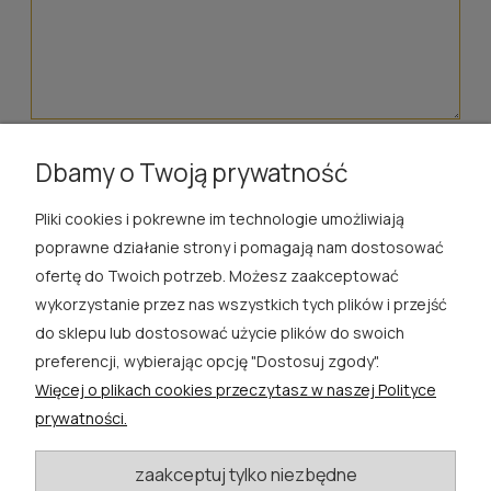
wyślij
Dbamy o Twoją prywatność
Pliki cookies i pokrewne im technologie umożliwiają
ROSA ĆWIK
poprawne działanie strony i pomagają nam dostosować
ofertę do Twoich potrzeb. Możesz zaakceptować
SKLEP
wykorzystanie przez nas wszystkich tych plików i przejść
do sklepu lub dostosować użycie plików do swoich
EXTRA
preferencji, wybierając opcję "Dostosuj zgody".
Więcej o plikach cookies przeczytasz w naszej Polityce
PORADY
prywatności.
KATEGORIE BLOGU
zaakceptuj tylko niezbędne