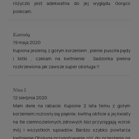
różyczki jest adekwatna do jej wyglądu. Gorąco
polecam.
Katrin69
19 maja 2020
Kupiona jesienią z gołym korzeniem , pienie pusciła pędy
i listki , czekam na kwitnienie . Sadzonka piekna
rozkrzewiona jak zawsze super obsługa !!
Nina J.
12 sierpnia 2020
Mam dwie na rabacie. Kupione 2 lata temu z gołym
korzeniem,rozrosły się pięknie, kwitną obficie a jej kwiaty
na tle ciemnozielonych,zdrowych liści przyciągają wzrok
mój i wszystkich sąsiadów. Bardzo szybko powtarza
kwitnienie.Obsługa,przygotowanie róż do przesłania na