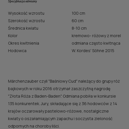
Specyfikacja odmiany
Wysokość wzrostu
100 cm
Szerokość wzrostu
60 cm
Średnica kwiatu
8-10 cm
Kolor
kremowo- różowy z morelowy
Okres kwitnienia
odmiana często kwitnąca
Hodowca
W. Kordes' Söhne 2015
Märchenzauber czyli "Baśniowy Cud" należący do grupy róż
bajkowych w roku 2016 otrzymał zaszczytną nagrodę
"Złota Róża z Baden-Baden". Odmiana pobiła w konkursie
135 konkurentek. Jury, składające się z 36 hodowców z 14
krajów oczarowały pastelowo-różowe, nostalgiczne
kwiaty o oszałamiającym zapachu i soczysta zieloność
odpornych na choroby liści.