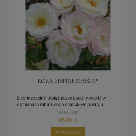
RÓŻA EISPRINZESSIN®
Eisprinzessin
? ,,Księżniczka Lodu", nowość w
odmianach rabatowych o smukłym pokroju
krzewów.
RosaĆwik
45,00 zł
do koszyka