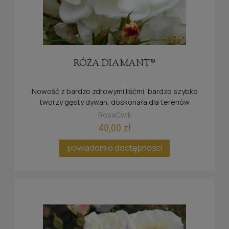
RÓŻA DIAMANT®
Nowość z bardzo zdrowymi liśćmi, bardzo szybko
tworzy gęsty dywan, doskonała dla terenów
publicznych.
RosaĆwik
40,00 zł
powiadom o dostępności