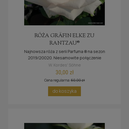
RÓŻA GRÄFIN ELKE ZU
RANTZAU®
Najnowsza róża z serii Parfuma
na sezon
®
2019/20020. Niesamowite połączenie
zapomnianego zapachu paczuli i mirry oraz jabłka,
W. Kordes' Söhne
ziemi, przypraw orientu, moreli i innych owoców.
30,00 zł
Bardzo dobra odporność na choroby grzybowe.
Cena regularna:
60,00 zł
do koszyka