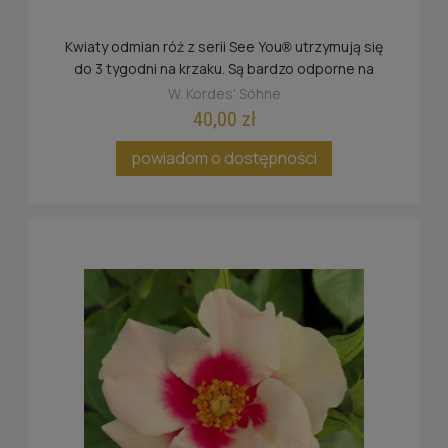
Kwiaty odmian róż z serii See You
utrzymują się
®
do 3 tygodni na krzaku. Są bardzo odporne na
deszcz oraz słońce.
W. Kordes' Söhne
40,00 zł
powiadom o dostępności