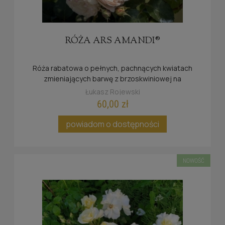
RÓŻA ARS AMANDI®
Róża rabatowa o pełnych, pachnących kwiatach
zmieniających barwę z brzoskwiniowej na
kremową, wyróżniająca się wyjątkową
Łukasz Rojewski
zdrowotnością i obfitym kwitnieniem aż do jesieni.
60,00 zł
powiadom o dostępności
NOWOŚĆ