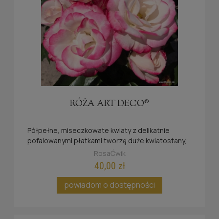
RÓŻA ART DECO®
Półpełne, miseczkowate kwiaty z delikatnie
pofalowanymi płatkami tworzą duże kwiatostany,
zachwycając intensywną pomarańczową barwą z
RosaĆwik
kontrastowym czerwonym obrzeżeniem.
40,00 zł
powiadom o dostępności