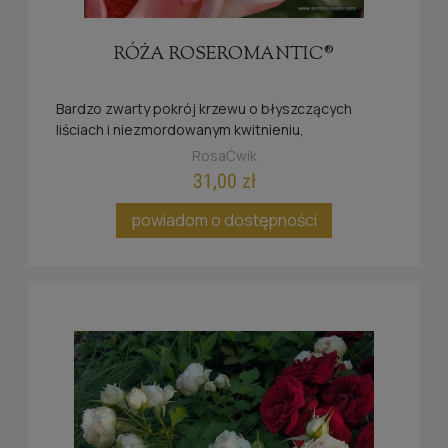
RÓŻA ROSEROMANTIC®
Bardzo zwarty pokrój krzewu o błyszczących
liściach i niezmordowanym kwitnieniu,
nektarodajna.
RosaĆwik
31,00 zł
powiadom o dostępności