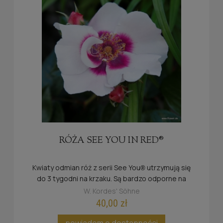
RÓŻA SEE YOU IN RED®
Kwiaty odmian róż z serii See You
utrzymują się
®
do 3 tygodni na krzaku. Są bardzo odporne na
deszcz oraz słońce.
W. Kordes' Söhne
40,00 zł
powiadom o dostępności