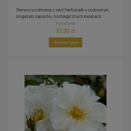
Pierwsza odmiana z serii Parfuma
o cudownym,
®
bogatym zapachu, nostalgicznych kwiatach.
Nazwa nadana z okazji 250 rocznicy urodzin
RosaĆwik
Constanze Mozart
53,00 zł
do koszyka