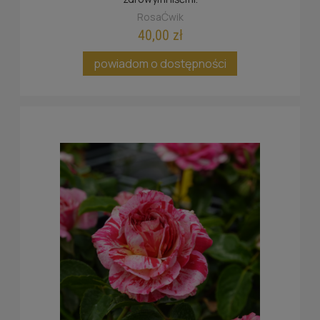
RosaĆwik
40,00 zł
powiadom o dostępności