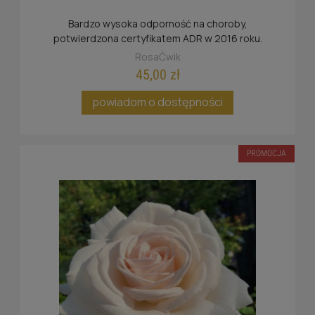
Bardzo wysoka odporność na choroby,
potwierdzona certyfikatem ADR w 2016 roku.
RosaĆwik
45,00 zł
powiadom o dostępności
PROMOCJA