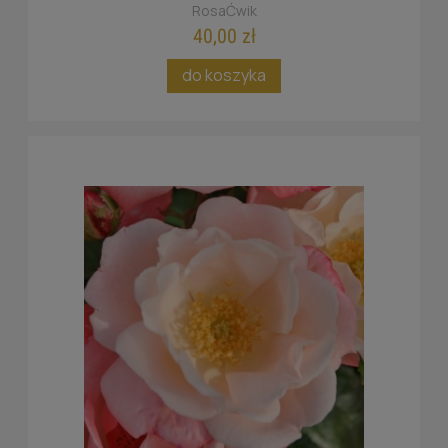
RosaĆwik
40,00 zł
do koszyka