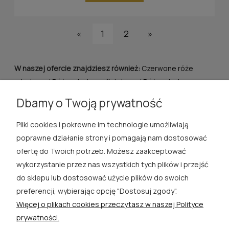
«
1
2
»
W naszej ofercie znajdziesz również:
Czerwone róże
rabatowe
|
Róże rabatowe fioletowe
|
Róże rabatowe
kolorowe
|
Róże rabatowe pomarańczowe
|
Róże rabatowe
Dbamy o Twoją prywatność
różowe
|
Żółte róże rabatowe
Pliki cookies i pokrewne im technologie umożliwiają
ROSA ĆWIK
poprawne działanie strony i pomagają nam dostosować
ofertę do Twoich potrzeb. Możesz zaakceptować
SKLEP
wykorzystanie przez nas wszystkich tych plików i przejść
do sklepu lub dostosować użycie plików do swoich
EXTRA
preferencji, wybierając opcję "Dostosuj zgody".
Więcej o plikach cookies przeczytasz w naszej Polityce
PORADY
prywatności.