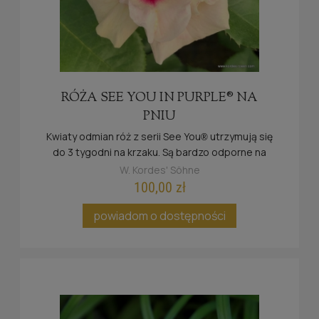
RÓŻA SEE YOU IN PURPLE® NA
PNIU
Kwiaty odmian róż z serii See You
utrzymują się
®
do 3 tygodni na krzaku. Są bardzo odporne na
deszcz oraz słońce.
W. Kordes' Söhne
100,00 zł
powiadom o dostępności