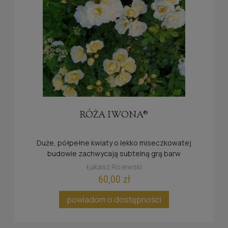
RÓŻA IWONA®
Duże, półpełne kwiaty o lekko miseczkowatej
budowie zachwycają subtelną grą barw
Łukasz Rojewski
60,00 zł
powiadom o dostępności