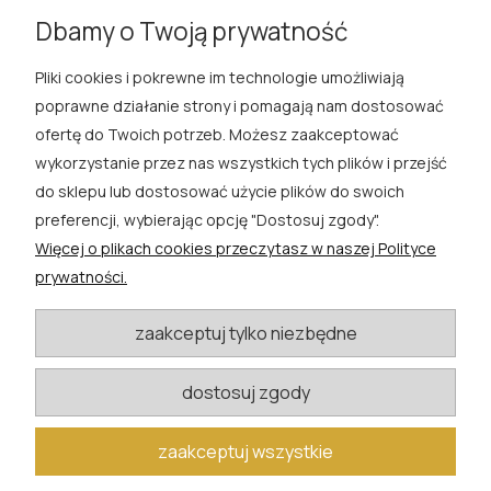
«
1
2
3
4
»
Dbamy o Twoją prywatność
Pliki cookies i pokrewne im technologie umożliwiają
ROSA ĆWIK
poprawne działanie strony i pomagają nam dostosować
ofertę do Twoich potrzeb. Możesz zaakceptować
SKLEP
wykorzystanie przez nas wszystkich tych plików i przejść
do sklepu lub dostosować użycie plików do swoich
EXTRA
preferencji, wybierając opcję "Dostosuj zgody".
Więcej o plikach cookies przeczytasz w naszej Polityce
PORADY
prywatności.
KATEGORIE BLOGU
zaakceptuj tylko niezbędne
dostosuj zgody
W razie pytań i wątpliwości prosimy o kontakt
biuro@rosacwik.pl
zaakceptuj wszystkie