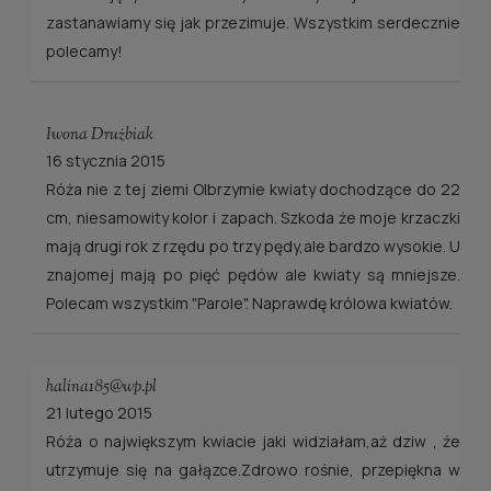
zastanawiamy się jak przezimuje. Wszystkim serdecznie
polecamy!
Iwona Drużbiak
16 stycznia 2015
Róża nie z tej ziemi Olbrzymie kwiaty dochodzące do 22
cm, niesamowity kolor i zapach. Szkoda że moje krzaczki
mają drugi rok z rzędu po trzy pędy,ale bardzo wysokie. U
znajomej mają po pięć pędów ale kwiaty są mniejsze.
Polecam wszystkim "Parole". Naprawdę królowa kwiatów.
halina185@wp.pl
21 lutego 2015
Róża o największym kwiacie jaki widziałam,aż dziw , że
utrzymuje się na gałązce.Zdrowo rośnie, przepiękna w