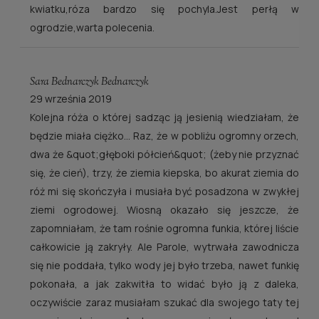
kwiatku,róza bardzo się pochyla.Jest perłą w
ogrodzie,warta polecenia.
Sara Bednarczyk Bednarczyk
29 września 2019
Kolejna róża o której sadząc ją jesienią wiedziałam, że
będzie miała ciężko... Raz, że w pobliżu ogromny orzech,
dwa że &quot;głęboki półcień&quot; (żeby nie przyznać
się, że cień), trzy, że ziemia kiepska, bo akurat ziemia do
róż mi się skończyła i musiała być posadzona w zwykłej
ziemi ogrodowej. Wiosną okazało się jeszcze, że
zapomniałam, że tam rośnie ogromna funkia, której liście
całkowicie ją zakryły. Ale Parole, wytrwała zawodnicza
się nie poddała, tylko wody jej było trzeba, nawet funkię
pokonała, a jak zakwitła to widać było ją z daleka,
oczywiście zaraz musiałam szukać dla swojego taty tej