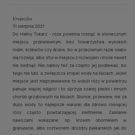
Krupeczka
31 sierpnia 2021
Do Haliny Tokarz - róża powinna rosnąć w słonecznym
miejscu, przewiewnym, bez towarzystwa wysokich
roślin, krzewów czy drzew, bo w przeciwnym razie słabo
się rozwija, albo stoi w miejscu z rozwojem i może nawet
nie kwitnąć. Nie należy też za często jej podlewać, bo
tego nie lubi, a zwłaszcza kropel wody na liściach. Jeżeli
miejsce jest nieprzewiewne to wokół róży w powietrzu
panuje więcej wilgoci i to sprzyja szarej pleśni i innych
chorób grzybowych na liściach. Słońce, przewiew, nie za
dużo wody, to najlepsze warunki dla zdrowo rosnącej
róży często powtarzającej kwitnienie. Zasilanie
nawozami wskazane, np. krowim obornikiem w
granulacie, albo roztworem drożdży piekarskich jak do