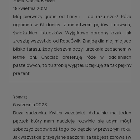
Anna Rainka-Ferreira
18 kwietnia 2023
Mój pierwszy gratis od firmy i ... od razu szok! Róża
ogromna w 6l donicy, z mnóstwem pędów i nowych,
świeżutkich listeczków. Wyjątkowo dorodny krzak, jak
zresztą wszystkie od RosaĆwik. Znajdę dla niej miejsce
blisko tarasu, żeby cieszyła oczy i urzekała zapachem w
letnie dni. Chociaż preferuję róże w odcieniach
pastelowych, to tu zrobię wyjątek.Dziękuję za tak piękny
prezent.
Tomasz
6 września 2023
Duża sadzonka. Kwitła wcześniej. Aktualnie ma jeden
pączek który mam nadzieję rozwinie się abym mógł
zobaczyć zapowiedź tego co będzie w przyszłym roku.
Jak wszystkie przysyłane sadzonki ta też jest zdrowa i w