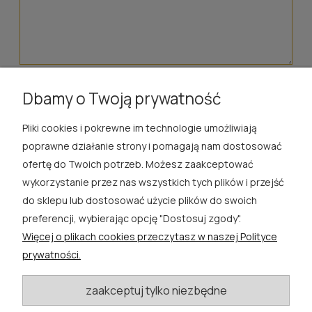
wyślij
Dbamy o Twoją prywatność
Pliki cookies i pokrewne im technologie umożliwiają
ROSA ĆWIK
poprawne działanie strony i pomagają nam dostosować
ofertę do Twoich potrzeb. Możesz zaakceptować
SKLEP
wykorzystanie przez nas wszystkich tych plików i przejść
do sklepu lub dostosować użycie plików do swoich
EXTRA
preferencji, wybierając opcję "Dostosuj zgody".
Więcej o plikach cookies przeczytasz w naszej Polityce
PORADY
prywatności.
KATEGORIE BLOGU
zaakceptuj tylko niezbędne