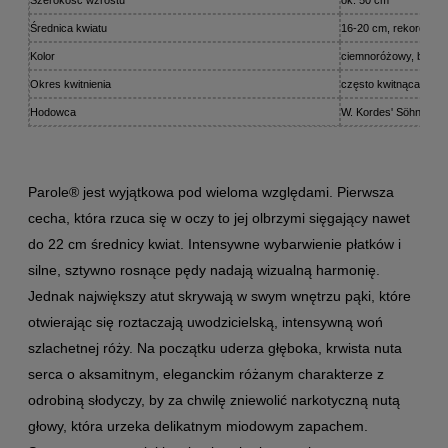
Średnica kwiatu
16-20 cm, rekord we 
Kolor
ciemnoróżowy, biskup
Okres kwitnienia
często kwitnąca
Hodowca
W. Kordes' Söhne 20
Parole® jest wyjątkowa pod wieloma względami. Pierwsza
cecha, która rzuca się w oczy to jej olbrzymi sięgający nawet
do 22 cm średnicy kwiat. Intensywne wybarwienie płatków i
silne, sztywno rosnące pędy nadają wizualną harmonię.
Jednak największy atut skrywają w swym wnętrzu pąki, które
otwierając się roztaczają uwodzicielską, intensywną woń
szlachetnej róży. Na początku uderza głęboka, krwista nuta
serca o aksamitnym, eleganckim różanym charakterze z
odrobiną słodyczy, by za chwilę zniewolić narkotyczną nutą
głowy, która urzeka delikatnym miodowym zapachem.