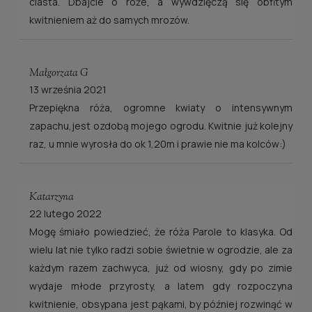
ciasta. Dbajcie o róże, a wywdzięczą się obfitym
kwitnieniem aż do samych mrozów.
Małgorzata G
13 września 2021
Przepiękna róża, ogromne kwiaty o intensywnym
zapachu,jest ozdobą mojego ogrodu. Kwitnie już kolejny
raz, u mnie wyrosła do ok 1,20m i prawie nie ma kolców:)
Katarzyna
22 lutego 2022
Mogę śmiało powiedzieć, że róża Parole to klasyka. Od
wielu lat nie tylko radzi sobie świetnie w ogrodzie, ale za
każdym razem zachwyca, już od wiosny, gdy po zimie
wydaje młode przyrosty, a latem gdy rozpoczyna
kwitnienie, obsypana jest pąkami, by później rozwinąć w