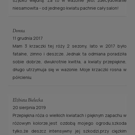
szybko więdną. Za to w wazonie jest zdecydowanie
niesamowita - od jednego kwiatu pachnie cały salon!
Dorota
11 grudnia 2017
Mam 3 krzaczki tej róży 2 sezony, lato w 2017 było
fatalne, zimno i deszcze. Jednak ta odmiana poradziła
sobie dobrze, dwukrotnie kwitła, a kwiaty przepiękne,
długo utrzymuja się w wazonie. Moje krzaczki rosna w
półcieniu.
Elżbieta Bielecka
20 sierpnia 2019
Przepiękna róża o wielkich kwiatach i pięknym zapachu w
różowym kolorze,jest ozdobą mojego ogrodu,szkoda
tylko,że deszcz intensywny jej szkodzi,przy cięzkim