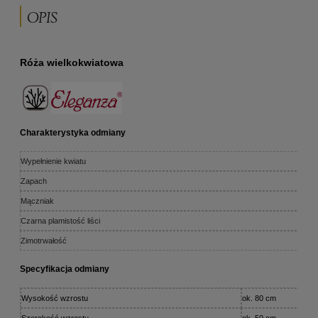
OPIS
Róża wielkokwiatowa
Charakterystyka odmiany
Wypełnienie kwiatu
Zapach
Mączniak
Czarna plamistość liści
Zimotrwałość
Specyfikacja odmiany
Wysokość wzrostu
ok. 80 cm
Szerokość wzrostu
ok. 50 cm