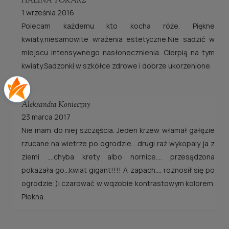
HALINA TOKARZ
1 września 2016
Polecam każdemu kto kocha róże. Piękne
kwiaty,niesamowite wrażenia estetyczne.Nie sadzić w
miejscu intensywnego nasłonecznienia. Cierpią na tym
kwiaty.Sadzonki w szkółce zdrowe i dobrze ukorzenione.
Aleksandra Konieczny
23 marca 2017
Nie mam do niej szczęścia. Jeden krzew włamał gałęzie
rzucane na wietrze po ogrodzie....drugi raż wykopaly ja z
ziemi ....chyba krety albo nornice.... przesądzona
pokazała go...kwiat gigant!!!! A zapach.... roznosił się po
ogrodzie;)i czarować w wqzobie kontrastowym kolorem.
Piekna.