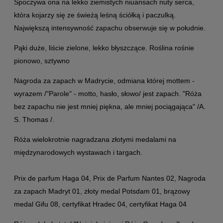
Spoczywa ona na lekko ziemistych niuansach nuty serca,
która kojarzy się ze świeżą leśną ściółką i paczulką.
Największą intensywność zapachu obserwuje się w południe.
Pąki duże, liście zielone, lekko błyszczące. Roślina rośnie
pionowo, sztywno
Nagroda za zapach w Madrycie, odmiana której mottem -
wyrazem /"Parole" - motto, hasło, słowo/ jest zapach. "Róża
bez zapachu nie jest mniej piękna, ale mniej pociągająca" /A.
S. Thomas /.
Róża wielokrotnie nagradzana złotymi medalami na
międzynarodowych wystawach i targach.
Prix de parfum Haga 04, Prix de Parfum Nantes 02, Nagroda
za zapach Madryt 01, złoty medal Potsdam 01, brązowy
medal Gifu 08, certyfikat Hradec 04, certyfikat Haga 04