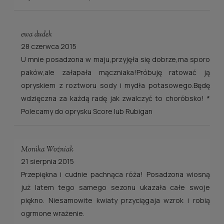
ewa dudek
28 czerwca 2015
U mnie posadzona w maju,przyjęła się dobrze,ma sporo
paków,ale załapała mączniaka!Próbuję ratować ją
opryskiem z roztworu sody i mydła potasowego.Będę
wdzięczna za każdą radę jak zwalczyć to choróbsko! *
Polecamy do oprysku Score lub Rubigan
Monika Woźniak
21 sierpnia 2015
Przepiękna i cudnie pachnąca róża! Posadzona wiosną
już latem tego samego sezonu ukazała całe swoje
piękno. Niesamowite kwiaty przyciągaja wzrok i robią
ogrmone wrażenie.