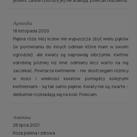
jesieni, żadne choroby jej nie atakują, polecam każdemu.
Agnieszka
18 listopada 2020
Piękna róża. Mój krzew nie wypuszcza zbyt wielu pąków
(w porównaniu do innych odmian które mam w swoim
ogrodzie), ale kwiaty są naprawdę olbrzymie. Kwitnie
odrobinę później niż inne odmiany lecz warto na nią
zaczekać. Powtarza kwitnienie - nie dostrzegam różnicy
w ilości i wielkości kwiatów pomiędzy kolejnymi
kwitnieniami - są tak samo piękne. Kwiaty nie są zwarte -
delikatnie rozkładają się na boki. Polecam.
Antonina
26 lipca 2021
Róża piekna i zdrowa