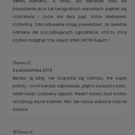
samej odmiany... A teraz, po niecałym roku od
posadzenia jej w tak karygodnych warunkach, pięknie się
rozkrzewia i znów ma dwa pąki, które niebawem
rozkwitną. Zdecydowanie mogę powiedzieć, że świetna
odmiana dla początkujących ogrodników, którzy chcą
szybko osiągnąć tzw. &quot;efekt WOW!&quot;!
Danuta K.
8 października 2019
Bardzo ją lubię, nie rozpycha się szeroko, ma wąski
pokrój - co mi bardzo odpowiada, piękny wyrazisty kolor,
wielki kwiat i cudowny zapach. Wada? Kwiaty zbyt krótko
utrzymują się na krzewie. Ale i tak nasza ulubiona róża na
działce.
Wiktoria K.