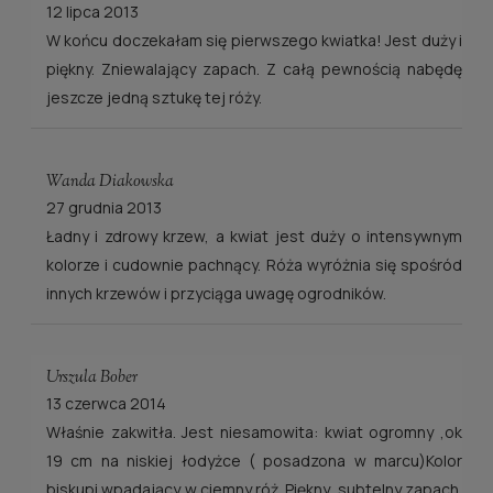
12 lipca 2013
W końcu doczekałam się pierwszego kwiatka! Jest duży i
piękny. Zniewalający zapach. Z całą pewnością nabędę
jeszcze jedną sztukę tej róży.
Wanda Diakowska
27 grudnia 2013
Ładny i zdrowy krzew, a kwiat jest duży o intensywnym
kolorze i cudownie pachnący. Róża wyróżnia się spośród
innych krzewów i przyciąga uwagę ogrodników.
Urszula Bober
13 czerwca 2014
Właśnie zakwitła. Jest niesamowita: kwiat ogromny ,ok
19 cm na niskiej łodyżce ( posadzona w marcu)Kolor
biskupi wpadający w ciemny róż. Piękny, subtelny zapach.