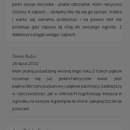
pełni swoje skrzydła - płatki olbrzymie. Kolor nasycony
różowy. A zapach.... obłędny. Nie da się go opisać, trzeba
i warto się samemu przekonać i na pewno nikt nie
pożałuje gdy zaprosi tę różę do swojego ogrodu. Z
daleka przyciąga uwagę i zapach.
Dorota Białas
26 lipca 2022
Mam jedną posadzoną wiosną tego roku.Z trzech pąków
rozwinął się już jeden.Faktycznie kwiat jest
piękny.Olbrzymi,purpurowy i pięknie pachnący. Ładniejszy
w rzeczywistości jak w ofercie.Przygotowuję miejsca w
ogródku na kolejne egzemplarze które zakupię.Szczerze
polecam.