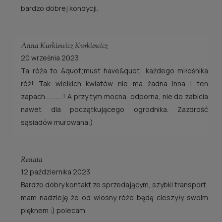
bardzo dobrej kondycji.
Anna Kurkiewicz Kurkiewicz
20 września 2023
Ta róża to &quot;must have&quot; każdego miłośnika
róż! Tak wielkich kwiatów nie ma żadna inna i ten
zapach............! A przy tym mocna, odporna, nie do zabicia
nawet dla początkującego ogrodnika. Zazdrość
sąsiadów murowana:)
Renata
12 października 2023
Bardzo dobry kontakt ze sprzedającym, szybki transport,
mam nadzieję że od wiosny róże będą cieszyły swoim
pięknem :) polecam