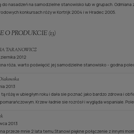
ę do nasadzeń na samodzielne stanowisko lub w grupach. Odmiana
odowych konkursach róży w Kortrijk 2004 i w Hradec 2005.
E O PRODUKCIE (13)
IA TARANOWICZ
ziernika 2012
kna róża, warto poświęcić jej samodzielne stanowisko - godna pole
Diakowska
nia 2013
 tą różę w ubiegłym roku i dała sie poznać jako bardzo zdrowa i obfi
 pomarańczowym. Krzew ładnie sie rozrósł i wygląda wspaniale. Pole
ek
wca 2013
na przeze mnie 2 lata temu.Stanowi piękne połączenie z innymi mo