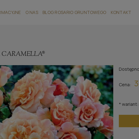
RMACYJNE
O NAS
BLOG ROSARIO GRUNTOWEGO
KONTAKT
 CARAMELLA®
Dostępno
3
Cena:
*
wariant: