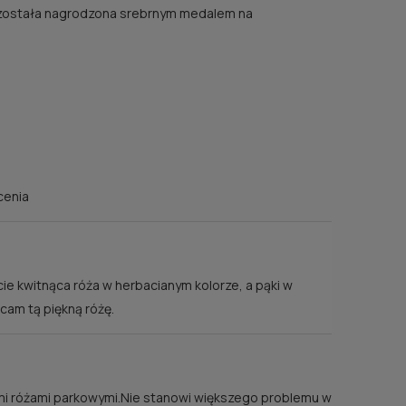
 została nagrodzona srebrnym medalem na
cenia
cie kwitnąca róża w herbacianym kolorze, a pąki w
cam tą piękną różę.
imi różami parkowymi.Nie stanowi większego problemu w