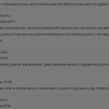
 i odwdzięcza się całym swoim pięknem.Bardzo polecam szczgólnie,
bierska
śnia 2013
ślicznym kolorze i układzie płatków.Po pierwszym roku krzew się ład
 całość.Polecam wszystkim miłośnikom róż herbacianych ( i nie tyl
h!
Kubik
 2015
kwiaty, pięknie wybarwione. Zdecydowanie jedna z najpiękniejszych 
go 2018
am róże w herbacianych odcieniach i ta jest moją faworytką. Obok 
Bober
ia 2018