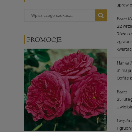
uprawie
Beata Ko
22 wrze
Róża o 
PROMOCJE
zgrabną
kwiatac
Hanna 
31 maja
Obfite 
Beata
25 lute
Uwielbi
Urszula 
1 grudn