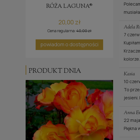
Polecam
E®
RÓŻA LAGUNA®
musiała
20,00 zł
Adela R
Cena regularna:
40,00 zł
7 czerw
Kupiłam
ci
powiadom o dostępności
Krzacze
kolorze.
PRODUKT DNIA
Kasia
10 czer
To prze
jesieni
Anna Ew
22 maj
Piękna 