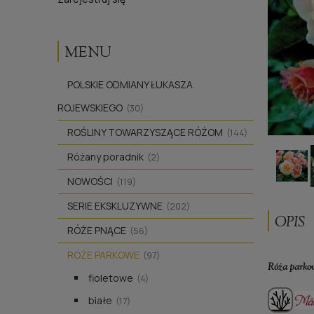
MENU
POLSKIE ODMIANY ŁUKASZA
ROJEWSKIEGO
(30)
ROŚLINY TOWARZYSZĄCE RÓŻOM
(144)
Różany poradnik
(2)
NOWOŚCI
(119)
SERIE EKSKLUZYWNE
(202)
OPIS
RÓŻE PNĄCE
(56)
RÓŻE PARKOWE
(97)
Róża parko
fioletowe
(4)
białe
(17)