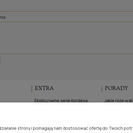
nia:
EXTRA
PORADY
Ekskluzywne serie Kordesa
Jakie róże wy
Elegancka Ogrodniczka
Cięcie róż
ści
Program lojalnościowy
Sadzenie róż 
je
Sadzenie róż 
e działanie strony i pomagają nam dostosować ofertę do Twoich po
Zasady uprawy