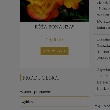
Henryk P
13 sier
Wszystk
Moją żo
NZ
RÓŻA BONANZA®
Kolory 
23,00 zł
Bogusł
5 paźdz
ci
do koszyka
Trudno 
,właśni
Bogusł
18 paźd
PRODUCENCI
Dzisiaj
bardzo 
Wybierz producenta
Imię lub 