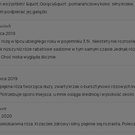
 wszystkim! &quot;Gorący&quot; pomarańczowy kolor, silny krzew, pi
RÓŻA ROSARIUM
RÓŻA GRÄFIN ELKE
m podpierać jej gałązki.
UETERSEN®
RANTZAU®
20,00 zł
30,00 zł
ucioch
Cena regularna:
40,00 zł
Cena regularna:
60,00 zł
ca 2019
 różę w lipcu ubiegłego roku w pojemniku 3,5l . Niestety nie rozrosł
do koszyka
powiadom o dostępno
k niższy niż róże rabatowe sadzone w tym samym czasie.Jednak róża
 Choć niska wygląda ślicznie.
wca 2019
piękna róża tworząca duży, zwarty krzak o bursztynowo różowych kwi
. Potrzebuje sporo miejsca, u mnie osiąga średnicę i wysokość około
ert
a 2020
wielobarwna róża. Krzaczek zdrowy i silny, pięknie się rozrasta. Pole