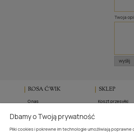
Twoja opi
wyślij
ROSA ĆWIK
SKLEP
O nas
Koszt przesyłki
Blog
Regulaminy
Dbamy o Twoją prywatność
Opinie Trustmate
Polityka prywatno
Kontakt
Zwroty i reklamac
Pliki cookies i pokrewne im technologie umożliwiają poprawn