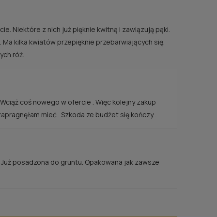
 Niektóre z nich już pięknie kwitną i zawiązują pąki.
. Ma kilka kwiatów przepięknie przebarwiających się.
DY®
RÓŻA LEONARDO DA VINCI
RÓŻ
ych róż.
33,00 zł
ści
powiadom o dostępności
. Wciąż coś nowego w ofercie . Więc kolejny zakup
ą zapragnęłam mieć . Szkoda ze budżet się kończy .
 . Już posadzona do gruntu. Opakowana jak zawsze