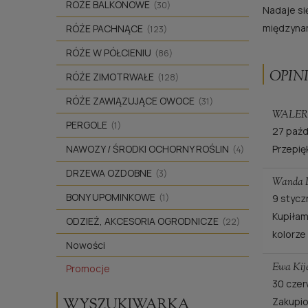
RÓŻE BALKONOWE
(30)
Nadaje si
międzynar
RÓŻE PACHNĄCE
(123)
RÓŻE W PÓŁCIENIU
(86)
OPINI
RÓŻE ZIMOTRWAŁE
(128)
RÓŻE ZAWIĄZUJĄCE OWOCE
(31)
WALER
PERGOLE
(1)
27 paźd
Przepię
NAWOZY / ŚRODKI OCHORNY ROŚLIN
(4)
DRZEWA OZDOBNE
(3)
Wanda 
BONY UPOMINKOWE
9 stycz
(1)
Kupiłam
ODZIEŻ, AKCESORIA OGRODNICZE
(22)
kolorze
Nowości
Ewa Kij
Promocje
30 czer
Zakupio
WYSZUKIWARKA