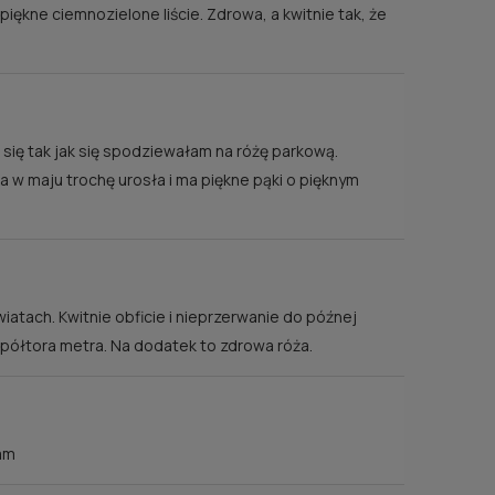
ękne ciemnozielone liście. Zdrowa, a kwitnie tak, że
 ZU
a się tak jak się spodziewałam na różę parkową.
ści
 w maju trochę urosła i ma piękne pąki o pięknym
atach. Kwitnie obficie i nieprzerwanie do późnej
 półtora metra. Na dodatek to zdrowa róża.
cam