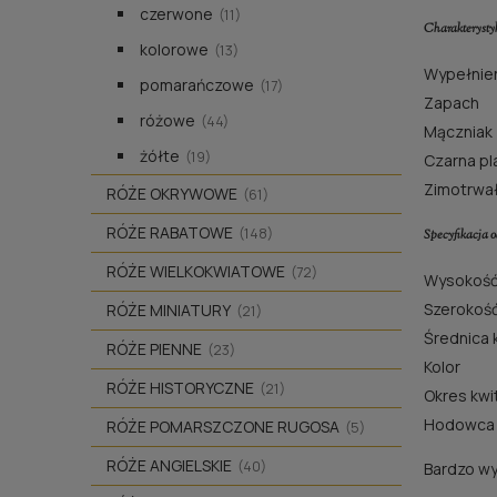
czerwone
(11)
Charakteryst
kolorowe
(13)
Wypełnien
pomarańczowe
(17)
Zapach
różowe
(44)
Mączniak
żółte
(19)
Czarna pla
Zimotrwa
RÓŻE OKRYWOWE
(61)
RÓŻE RABATOWE
(148)
Specyfikacja 
RÓŻE WIELKOKWIATOWE
(72)
Wysokość
Szerokoś
RÓŻE MINIATURY
(21)
Średnica 
RÓŻE PIENNE
(23)
Kolor
RÓŻE HISTORYCZNE
(21)
Okres kwi
Hodowca
RÓŻE POMARSZCZONE RUGOSA
(5)
RÓŻE ANGIELSKIE
(40)
Bardzo wy