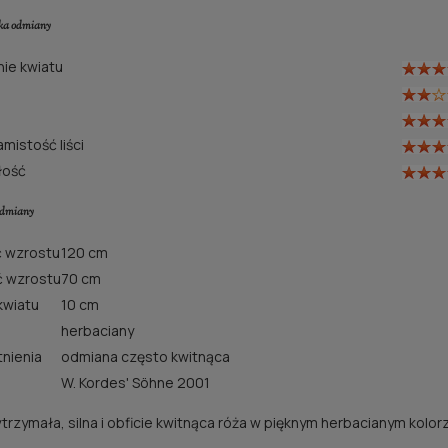
yka odmiany
ie kwiatu
mistość liści
łość
odmiany
 wzrostu
120 cm
ć wzrostu
70 cm
kwiatu
10 cm
herbaciany
tnienia
odmiana często kwitnąca
W. Kordes' Söhne 2001
trzymała, silna i obficie kwitnąca róża w pięknym herbacianym kolorz