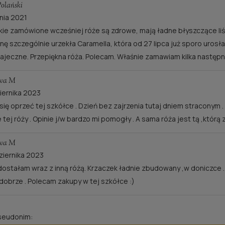
olański
pnia 2021
ie zamówione wcześniej róże są zdrowe, mają ładne błyszczące liście.
nę szczególnie urzekła Caramella, która od 27 lipca już sporo urosła
RÓŻA TOPOLINA®
RÓŻA CHERRY LA
bajeczne. Przepiękna róża. Polecam. Właśnie zamawiam kilka następn
40,00 zł
40,00 zł
awa M
iernika 2023
do koszyka
powiadom o dostępno
się oprzeć tej szkółce . Dzień bez zajrzenia tutaj dniem straconym 
e tej róży . Opinie j/w bardzo mi pomogły . A sama róża jest tą ,któr
awa M
ziernika 2023
 dostałam wraz z inną różą. Krzaczek ładnie zbudowany ,w doniczce
dobrze . Polecam zakupy w tej szkółce :)
pseudonim: