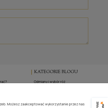
KATEGORIE BLOGU
brać?
Odmiany i wybór róż
Uprawa i pielęgnacja róż
pojemnikowych
Wydarzenia i targi różane
z gołym korzeniem
Inspiracje i życie z różami
trzeb. Możesz zaakceptować wykorzystanie przez nas
 róż
Publikacje i media o RosaĆwik