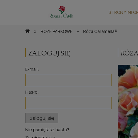
STRONY INFO
»
»
RÓŻE PARKOWE
Róża Caramella®
ZALOGUJ SIĘ
RÓŻA
E-mail:
Hasło:
zaloguj się
Nie pamiętasz hasła?
Zarejestruj się