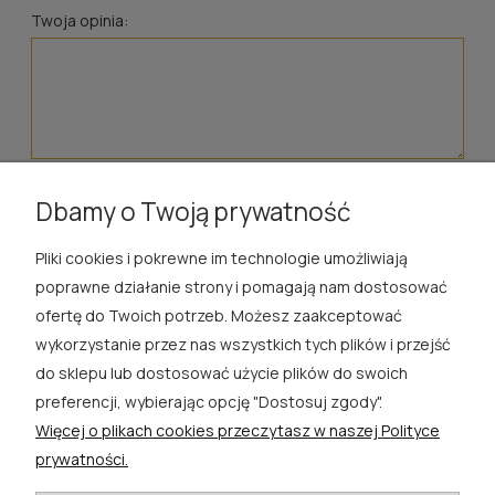
Twoja opinia:
wyślij
Dbamy o Twoją prywatność
Pliki cookies i pokrewne im technologie umożliwiają
ROSA ĆWIK
poprawne działanie strony i pomagają nam dostosować
ofertę do Twoich potrzeb. Możesz zaakceptować
SKLEP
wykorzystanie przez nas wszystkich tych plików i przejść
do sklepu lub dostosować użycie plików do swoich
EXTRA
preferencji, wybierając opcję "Dostosuj zgody".
Więcej o plikach cookies przeczytasz w naszej Polityce
PORADY
prywatności.