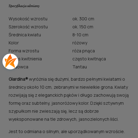
Specyfikacja odmiany
Wysokość wzrostu
ok. 300 cm
Szerokość wzrostu
ok. 150 cm
Średnica kwiatu
8-10 cm
Kolor
różowy
Forma wzrostu
róża pnąca
Okres kwitnienia
często kwitnąca
Hodowca
Tantau
Giardina®
wyróżnia się dużymi, bardzo pełnymi kwiatami o
średnicy około 10 cm, zebranymi w niewielkie grona. Kwiaty
rozwijają się z eleganckich pąków i długo zachowują swoją
formę oraz subtelny, jasnoróżowy kolor. Dzięki sztywnym
szypułkom nie zwieszają się, lecz są dobrze
wyeksponowane na tle zdrowych, jasnozielonych liści.
Jest to odmiana o silnym, ale uporządkowanym wzroście.