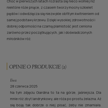
Choć w pierwszych latach rozrasta się nieco wolniej niż
niektóre róże pnące, z czasem tworzy mocny szkielet
pędów i odwdzięcza się niezwykle obfitym kwitnieniem od
samej podstawy krzewu. Dzięki wysokiej zdrowotności i
dobrej odporności na czarną plamistość jest ceniona
zarówno przez początkujących, jak i doświadczonych
miłośników róż.
OPINIE O PRODUKCIE (2)
Ewa
28 czerwca 2025
Na tym zdjęciu Giardina to ta na górze, jaśniejsza. Dla
mnie róż zbyt landrynkowy, ale róża po prostu żelazna. Aż
się boję tak dobrze o niej pisać, żeby nie zmarniała.