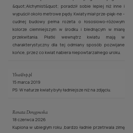
&quot;Alchymist&quot; poradził sobie lepiej niż inne i
wypuścił około metrowe pędy. Kwiaty miał prze-pięk-ne -
cudnej budowy pełna rozeta o łososiowo-różowym
kolorze ciemniejszym w środku i blednącym w miarę
przekwitania. Płatki wewnątrz kwiatu mają w
charakterystyczny dla tej odmiany sposób pozwijane
końce, przez co kwiat nabiera niepowtarzalnego uroku.
Ylva@vp.pl
15 marca 2019
PS: W naturze kwiaty były ładniejsze niż na zdjęciu.
Renata Doręgowska
18 czerwca 2026
Kupiona w ubieglym roku ,bardzo ładnie przetrwala zimę