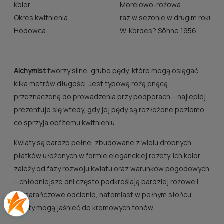
Kolor
Morelowo-różowa
Okres kwitnienia
raz w sezonie w drugim roku po
Hodowca
W. Kordes? Söhne 1956
Alchymist
tworzy silne, grube pędy, które mogą osiągać
kilka metrów długości. Jest typową różą pnącą
przeznaczoną do prowadzenia przy podporach – najlepiej
prezentuje się wtedy, gdy jej pędy są rozłożone poziomo,
co sprzyja obfitemu kwitnieniu.
Kwiaty są bardzo pełne, zbudowane z wielu drobnych
płatków ułożonych w formie eleganckiej rozety. Ich kolor
zależy od fazy rozwoju kwiatu oraz warunków pogodowych
– chłodniejsze dni często podkreślają bardziej różowe i
pomarańczowe odcienie, natomiast w pełnym słońcu
kwiaty mogą jaśnieć do kremowych tonów.