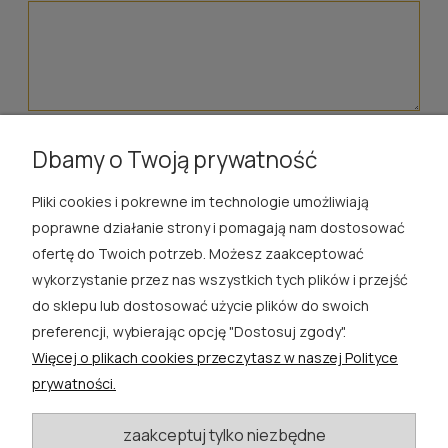
wyślij
Dbamy o Twoją prywatność
Pliki cookies i pokrewne im technologie umożliwiają
ROSA ĆWIK
poprawne działanie strony i pomagają nam dostosować
ofertę do Twoich potrzeb. Możesz zaakceptować
SKLEP
wykorzystanie przez nas wszystkich tych plików i przejść
do sklepu lub dostosować użycie plików do swoich
EXTRA
preferencji, wybierając opcję "Dostosuj zgody".
Więcej o plikach cookies przeczytasz w naszej Polityce
PORADY
prywatności.
KATEGORIE BLOGU
zaakceptuj tylko niezbędne