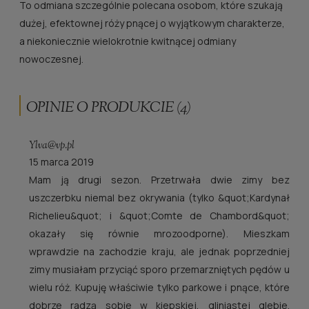
To odmiana szczególnie polecana osobom, które szukają
dużej, efektownej róży pnącej o wyjątkowym charakterze,
a niekoniecznie wielokrotnie kwitnącej odmiany
nowoczesnej.
OPINIE O PRODUKCIE (4)
Ylva@vp.pl
15 marca 2019
Mam ją drugi sezon. Przetrwała dwie zimy bez
uszczerbku niemal bez okrywania (tylko &quot;Kardynał
Richelieu&quot; i &quot;Comte de Chambord&quot;
okazały się równie mrozoodporne). Mieszkam
wprawdzie na zachodzie kraju, ale jednak poprzedniej
zimy musiałam przyciąć sporo przemarzniętych pędów u
wielu róż. Kupuję właściwie tylko parkowe i pnące, które
dobrze radzą sobie w kiepskiej, gliniastej glebie.