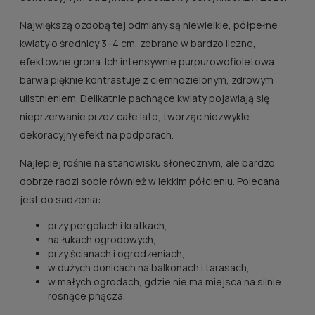
Największą ozdobą tej odmiany są niewielkie, półpełne
kwiaty o średnicy 3–4 cm, zebrane w bardzo liczne,
efektowne grona. Ich intensywnie purpurowofioletowa
barwa pięknie kontrastuje z ciemnozielonym, zdrowym
ulistnieniem. Delikatnie pachnące kwiaty pojawiają się
nieprzerwanie przez całe lato, tworząc niezwykle
dekoracyjny efekt na podporach.
Najlepiej rośnie na stanowisku słonecznym, ale bardzo
dobrze radzi sobie również w lekkim półcieniu. Polecana
jest do sadzenia:
przy pergolach i kratkach,
na łukach ogrodowych,
przy ścianach i ogrodzeniach,
w dużych donicach na balkonach i tarasach,
w małych ogrodach, gdzie nie ma miejsca na silnie
rosnące pnącza.