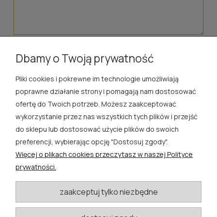
wyślij
Dbamy o Twoją prywatność
Pliki cookies i pokrewne im technologie umożliwiają
ROSA ĆWIK
poprawne działanie strony i pomagają nam dostosować
ofertę do Twoich potrzeb. Możesz zaakceptować
SKLEP
wykorzystanie przez nas wszystkich tych plików i przejść
do sklepu lub dostosować użycie plików do swoich
EXTRA
preferencji, wybierając opcję "Dostosuj zgody".
Więcej o plikach cookies przeczytasz w naszej Polityce
PORADY
prywatności.
KATEGORIE BLOGU
zaakceptuj tylko niezbędne