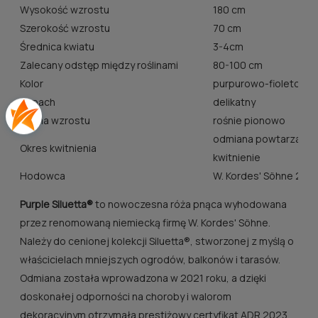
Wysokość wzrostu
180 cm
Szerokość wzrostu
70 cm
Średnica kwiatu
3-4cm
Zalecany odstęp między roślinami
80-100 cm
Kolor
purpurowo-fioletowy
Zapach
delikatny
Forma wzrostu
rośnie pionowo
odmiana powtarzając
Okres kwitnienia
kwitnienie
Hodowca
W. Kordes' Söhne 202
Purple Siluetta®
to nowoczesna róża pnąca wyhodowana
przez renomowaną niemiecką firmę W. Kordes' Söhne.
Należy do cenionej kolekcji Siluetta®, stworzonej z myślą o
właścicielach mniejszych ogrodów, balkonów i tarasów.
Odmiana została wprowadzona w 2021 roku, a dzięki
doskonałej odporności na choroby i walorom
dekoracyjnym otrzymała prestiżowy certyfikat ADR 2023.