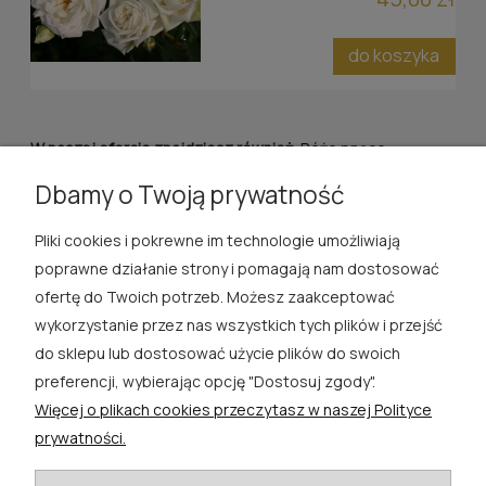
do koszyka
W naszej ofercie znajdziesz również:
Róże pnące
kolorowe
|
Róże pnące pomarańczowe
|
Róże pnące żółte
|
Dbamy o Twoją prywatność
Róże pnące czerwone
|
Róże pnące różowe
Pliki cookies i pokrewne im technologie umożliwiają
ROSA ĆWIK
poprawne działanie strony i pomagają nam dostosować
ofertę do Twoich potrzeb. Możesz zaakceptować
SKLEP
wykorzystanie przez nas wszystkich tych plików i przejść
do sklepu lub dostosować użycie plików do swoich
EXTRA
preferencji, wybierając opcję "Dostosuj zgody".
Więcej o plikach cookies przeczytasz w naszej Polityce
PORADY
prywatności.