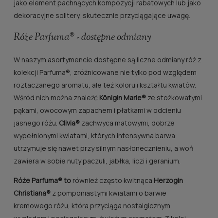
jako element pachnących kompozycji rabatowych lub jako
dekoracyjne solitery, skutecznie przyciągające uwagę.
Róże Parfuma® - dostępne odmiany
W naszym asortymencie dostępne są liczne odmiany róż z
kolekcji Parfuma®, zróżnicowane nie tylko pod względem
roztaczanego aromatu, ale też koloru i kształtu kwiatów.
Wśród nich można znaleźć
Königin Marie®
ze stożkowatymi
pąkami, owocowym zapachem i płatkami w odcieniu
jasnego różu.
Clivia®
zachwyca matowymi, dobrze
wypełnionymi kwiatami, których intensywna barwa
utrzymuje się nawet przy silnym nasłonecznieniu, a woń
zawiera w sobie nuty paczuli, jabłka, liczi i geranium.
Róże Parfuma® to
również często kwitnąca
Herzogin
Christiana®
z pomponiastymi kwiatami o barwie
kremowego różu, która przyciąga nostalgicznym