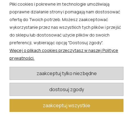
Pliki cookies i pokrewne im technologie umożliwiają
ROSA ĆWIK
poprawne działanie strony i pomagają nam dostosować
ofertę do Twoich potrzeb. Możesz zaakceptować
SKLEP
wykorzystanie przez nas wszystkich tych plików i przejść
do sklepu lub dostosować użycie plików do swoich
EXTRA
preferencji, wybierając opcję "Dostosuj zgody".
Więcej o plikach cookies przeczytasz w naszej Polityce
PORADY
prywatności.
KATEGORIE BLOGU
zaakceptuj tylko niezbędne
dostosuj zgody
W razie pytań i wątpliwości prosimy o kontakt
biuro@rosacwik.pl
zaakceptuj wszystkie
pokaż pełną wersję strony