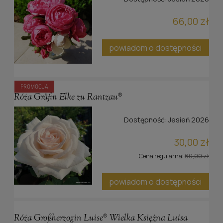
66,00 zł
powiadom o dostępności
PROMOCJA
Róża Gräfin Elke zu Rantzau®
Dostępność:
Jesień 2026
30,00 zł
Cena regularna:
60,00 zł
powiadom o dostępności
Róża Großherzogin Luise® Wielka Księżna Luisa