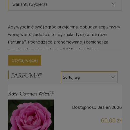
wariant: (wybierz)
Aby wypełnić swój ogród przyjemną, pobudzającą zmysły
wonią warto zadbać o to, by znalazły się w nim róże
Parfuma®. Pochodzące z renomowanej i cenionej za
wysoką zdrowotność hodowli W. Kordes' Söhne,
zachwycają nie tylko zapachem, ale też pięknem,
Czytaj więcej
stanowiąc ozdobę ogrodowych aranżacji. W naszej ofercie
można znaleźć je w wielu efektownych, a przy tym
PARFUMA®
odpornych na choroby odmianach.
Róża Carmen Würth®
Dostępność:
Jesień 2026
60,00 zł