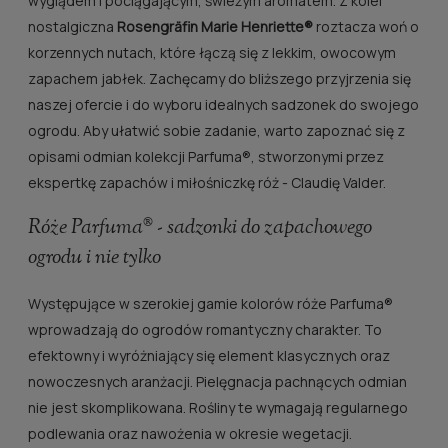
wyglądem i pociągającym, świeżym aromatem. Z kolei
nostalgiczna
Rosengräfin Marie Henriette®
roztacza woń o
korzennych nutach, które łączą się z lekkim, owocowym
zapachem jabłek. Zachęcamy do bliższego przyjrzenia się
naszej ofercie i do wyboru idealnych sadzonek do swojego
ogrodu. Aby ułatwić sobie zadanie, warto zapoznać się z
opisami odmian kolekcji Parfuma®, stworzonymi przez
ekspertkę zapachów i miłośniczkę róż - Claudię Valder.
Róże Parfuma® - sadzonki do zapachowego
ogrodu i nie tylko
Występujące w szerokiej gamie kolorów róże Parfuma®
wprowadzają do ogrodów romantyczny charakter. To
efektowny i wyróżniający się element klasycznych oraz
nowoczesnych aranżacji. Pielęgnacja pachnących odmian
nie jest skomplikowana. Rośliny te wymagają regularnego
podlewania oraz nawożenia w okresie wegetacji.