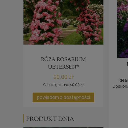
RÓŻA ROSARIUM
RÓ
UETERSEN®
20,00 zł
Idea
Cena regularna:
40,00 zł
Doskonał
oraz 
ci
powiadom o dostępności
PRODUKT DNIA