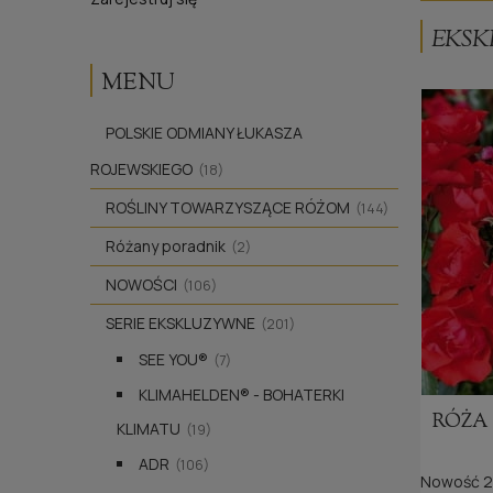
EKSK
MENU
POLSKIE ODMIANY ŁUKASZA
ROJEWSKIEGO
(18)
ROŚLINY TOWARZYSZĄCE RÓŻOM
(144)
Różany poradnik
(2)
NOWOŚCI
(106)
SERIE EKSKLUZYWNE
(201)
SEE YOU®
(7)
KLIMAHELDEN® - BOHATERKI
RÓŻA
KLIMATU
(19)
ADR
(106)
Nowość 2