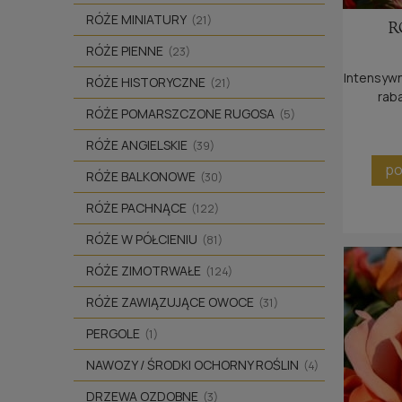
RÓŻE MINIATURY
(21)
R
RÓŻE PIENNE
(23)
Intensyw
RÓŻE HISTORYCZNE
(21)
rab
RÓŻE POMARSZCZONE RUGOSA
zdrow
(5)
RigoRo
RÓŻE ANGIELSKIE
(39)
po
RÓŻE BALKONOWE
(30)
RÓŻE PACHNĄCE
(122)
RÓŻE W PÓŁCIENIU
(81)
RÓŻE ZIMOTRWAŁE
(124)
RÓŻE ZAWIĄZUJĄCE OWOCE
(31)
PERGOLE
(1)
NAWOZY / ŚRODKI OCHORNY ROŚLIN
(4)
DRZEWA OZDOBNE
(3)