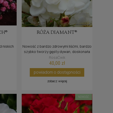
CH®
RÓŻA DIAMANT®
 niskich
Nowość z bardzo zdrowymi liśćmi, bardzo
szybko tworzy gęsty dywan, doskonała
dla terenów publicznych.
RosaĆwik
40,00 zł
powiadom o dostępności
zobacz więcej
NOWOŚĆ