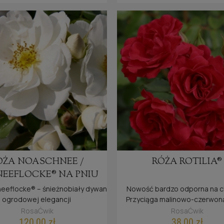
ÓŻA CINDERELLA®
RÓŻA BLUE RIVE
ÓŻA NOASCHNEE /
RÓŻA ROTILIA®
(KOPCIUSZEK)
EEFLOCKE® NA PNIU
40,00 zł
45,00 zł
eeflocke® – śnieżnobiały dywan
Nowość bardzo odporna na c
powiadom o dostępno
ogrodowej elegancji
Przyciąga malinowo-czerwon
wiadom o dostępności
potężnym kwitnieniem
RosaĆwik
RosaĆwik
120,00 zł
38,00 zł