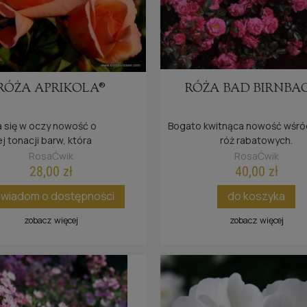
RÓŻA APRIKOLA®
RÓŻA BAD BIRNBA
 się w oczy nowość o
Bogato kwitnąca nowość wśród
j tonacji barw, która
róż rabatowych.
ie wyróżnia się dzięki swojej
RosaĆwik
RosaĆwik
i na choroby grzybowe.
28,00 zł
40,00 zł
wiadom o dostępności
do koszyka
zobacz więcej
zobacz więcej