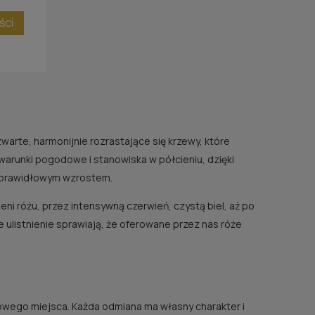
ści
zwarte, harmonijnie rozrastające się krzewy, które
arunki pogodowe i stanowiska w półcieniu, dzięki
z prawidłowym wzrostem.
eni różu, przez intensywną czerwień, czystą biel, aż po
 ulistnienie sprawiają, że oferowane przez nas róże
wego miejsca. Każda odmiana ma własny charakter i