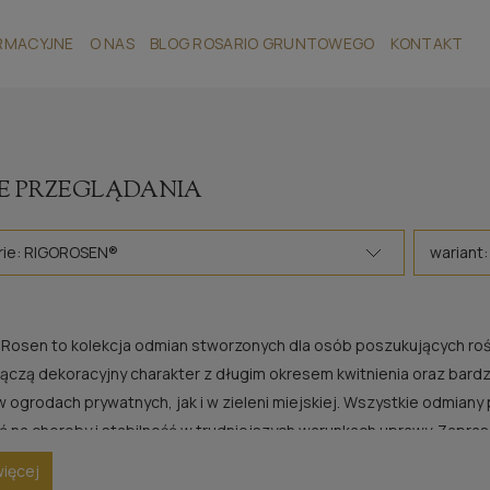
RMACYJNE
O NAS
BLOG ROSARIO GRUNTOWEGO
KONTAKT
E PRZEGLĄDANIA
rie: RIGOROSEN®
wariant:
Rosen to kolekcja odmian stworzonych dla osób poszukujących roś
Łączą dekoracyjny charakter z długim okresem kwitnienia oraz bard
 ogrodach prywatnych, jak i w zieleni miejskiej. Wszystkie odmiany 
 na choroby i stabilność w trudniejszych warunkach uprawy. Zapras
 do ogrodu kolor i naturalny urok.
więcej