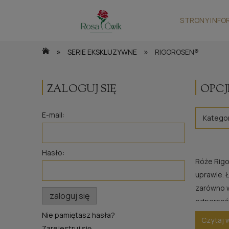
STRONY INFO
»
»
SERIE EKSKLUZYWNE
RIGOROSEN®
ZALOGUJ SIĘ
OPCJ
E-mail:
Katego
Hasło:
Róże Rigo
uprawie. 
zarówno w
zaloguj się
odporność
wprowadza
Nie pamiętasz hasła?
Czytaj 
Zarejestruj się