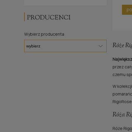
po
PRODUCENCI
Wybierz producenta
Róże Rig
Największ
przez cał
czemu spr
W kolekcji
pomarańcz
RigoRosen
Róża Ri
Róże Rigo