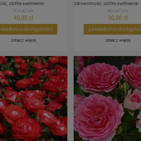
ść, obfite kwitnienie.
zdrowotność, obfite kwitnienie.
RosaĆwik
RosaĆwik
40,00 zł
30,00 zł
wiadom o dostępności
powiadom o dostępno
zobacz więcej
zobacz więcej