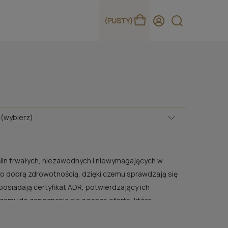
(PUSTY)
 (wybierz)
lin trwałych, niezawodnych i niewymagających w
zo dobrą zdrowotnością, dzięki czemu sprawdzają się
posiadają certyfikat ADR, potwierdzający ich
zamy do zapoznania się z naszą ofertą, która