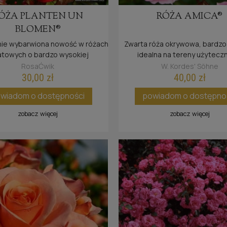
ÓŻA PLANTEN UN
RÓŻA AMICA®
BLOMEN®
nie wybarwiona nowość w różach
Zwarta róża okrywowa, bardzo
atowych o bardzo wysokiej
idealna na tereny użytecz
otności liści. Należy do serii
publicznej.
RosaĆwik
W. Kordes' Söhne
sen?. W 2009 r. uhonorowana
30,00 zł
40,00 zł
certyfikatem ADR.
wiadom o dostępności
powiadom o dostępno
zobacz więcej
zobacz więcej