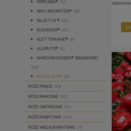
PARFUMA®
(14)
zdrowotno
NEKTARGARTEN®
(18)
SILUETTA ®
(10)
po
ELEGANZA®
(21)
KLETTERMAXE®
(6)
LILLIPUTS®
(6)
MÄRCHEN ROSEN® (BAŚNIOWE)
(25)
RIGOROSEN®
(14)
RÓŻE PNĄCE
(54)
RÓŻE PARKOWE
(90)
RÓŻE OKRYWOWE
(61)
RÓŻE RABATOWE
(140)
RÓŻE WIELKOKWIATOWE
(71)