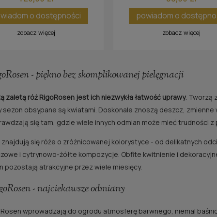
wiadom o dostępności
powiadom o dostępno
zobacz więcej
zobacz więcej
oRosen - piękno bez skomplikowanej pielęgnacji
ą zaletą róż RigoRosen jest ich niezwykła łatwość uprawy
. Tworzą 
y sezon obsypane są kwiatami. Doskonale znoszą deszcz, zmienne w
awdzają się tam, gdzie wiele innych odmian może mieć trudności 
 znajdują się róże o zróżnicowanej kolorystyce - od delikatnych odci
owe i cytrynowo-żółte kompozycje. Obfite kwitnienie i dekoracyjne
 pozostają atrakcyjne przez wiele miesięcy.
goRosen - najciekawsze odmiany
Rosen wprowadzają do ogrodu atmosferę barwnego, niemal baśnio