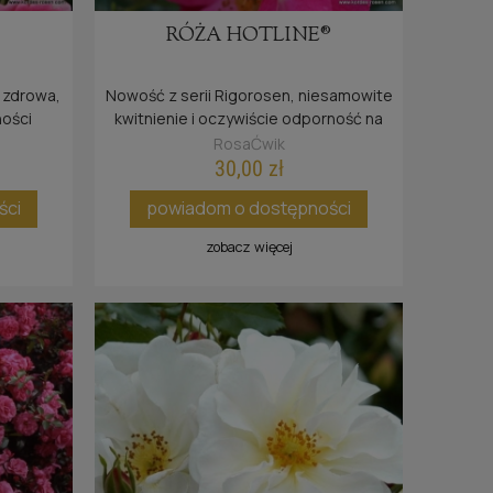
RÓŻA HOTLINE®
 zdrowa,
Nowość z serii Rigorosen, niesamowite
ności
kwitnienie i oczywiście odporność na
choroby.
RosaĆwik
30,00 zł
ści
powiadom o dostępności
zobacz więcej