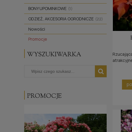
BONY UPOMINKOWE
(1)
ODZIEŻ, AKCESORIA OGRODNICZE
(22)
Nowości
Promocje
WYSZUKIWARKA
Rzucająca
atrakcyjne
szczególn
odpornośc
po
PROMOCJE