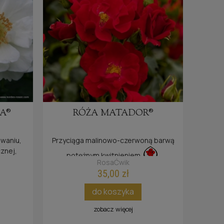
TE®
A®
RÓŻA MATADOR®
waniu,
Przyciąga malinowo-czerwoną barwą
cznej,
potężnym kwitnieniem.
iętna
RosaĆwik
ści
35,00 zł
do koszyka
zobacz więcej