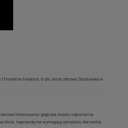
 ZU
ści
13 kwiatów trwalych, 6 dni, liscie zdrowe.Zbudowala w
Czerwień intensywna i głęboka. Kwiaty odporne na
owe liście, naprawdę nie wymagają oprysków. Nie kwitła