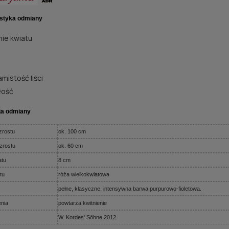
styka odmiany
ie kwiatu
mistość liści
łość
ja odmiany
rostu
ok. 100 cm
zrostu
ok. 60 cm
atu
8 cm
tu
róża wielkokwiatowa
pełne, klasyczne, intensywna barwa purpurowo-fioletowa.
enia
powtarza kwitnienie
W. Kordes' Söhne 2012