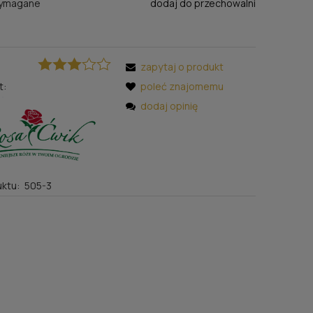
wymagane
dodaj do przechowalni
zapytaj o produkt
t:
poleć znajomemu
dodaj opinię
ktu:
505-3