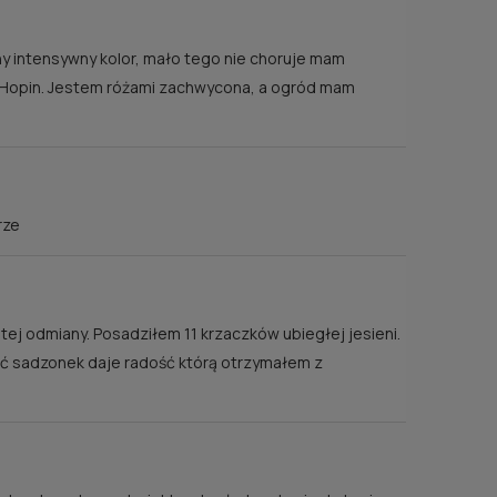
y intensywny kolor, mało tego nie choruje mam
ą CHopin. Jestem różami zachwycona, a ogród mam
rze
j odmiany. Posadziłem 11 krzaczków ubiegłej jesieni.
kość sadzonek daje radość którą otrzymałem z