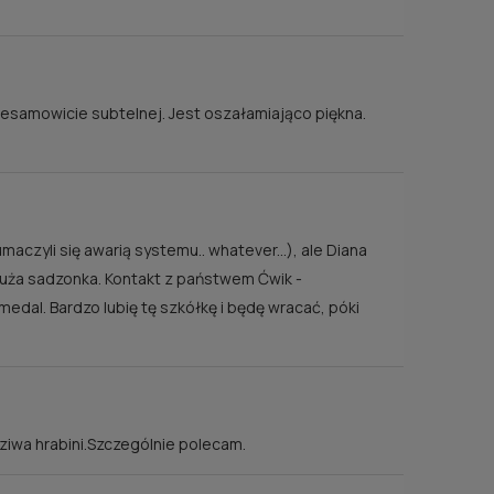
esamowicie subtelnej. Jest oszałamiająco piękna.
O /
R
RÓŻA JOHN DAVIS
E®
40,00 zł
powiadom o dostępności
p
maczyli się awarią systemu.. whatever...), ale Diana
duża sadzonka. Kontakt z państwem Ćwik -
dal. Bardzo lubię tę szkółkę i będę wracać, póki
ziwa hrabini.Szczególnie polecam.