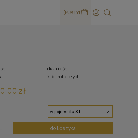
(PUSTY)
ść:
duża ilość
w:
7 dni roboczych
0,00 zł
do koszyka
t.