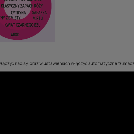
łączyć napisy, oraz w ustawieniach włączyć automatyczne tłumaczen