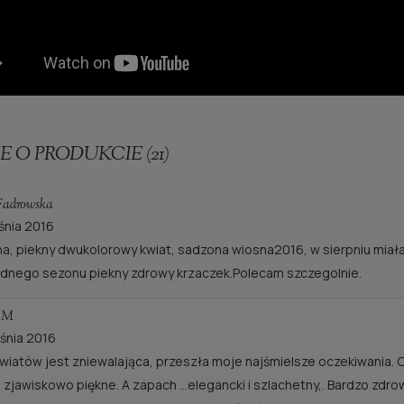
RÓŻA ROSARIUM
RÓŻA GRÄFIN ELKE
UETERSEN®
RANTZAU®
20,00 zł
30,00 zł
Cena regularna:
40,00 zł
Cena regularna:
60,00 zł
do koszyka
powiadom o dostępno
E O PRODUKCIE (21)
Fadrowska
śnia 2016
, piekny dwukolorowy kwiat, sadzona wiosna2016, w sierpniu miała 
ednego sezonu piekny zdrowy krzaczek.Polecam szczegolnie.
a M
śnia 2016
wiatów jest zniewalająca, przeszła moje najśmielsze oczekiwania. 
 zjawiskowo piękne. A zapach ...elegancki i szlachetny,. Bardzo zdr