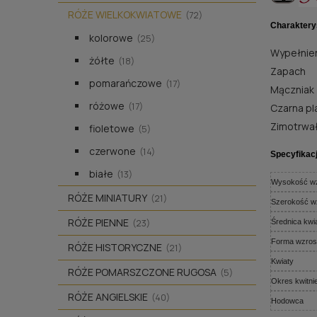
RÓŻE WIELKOKWIATOWE
(72)
Charaktery
kolorowe
(25)
Wypełnien
żółte
(18)
Zapach
pomarańczowe
(17)
Mączniak
różowe
(17)
Czarna pla
Zimotrwa
fioletowe
(5)
czerwone
(14)
Specyfikac
białe
(13)
Wysokość wz
RÓŻE MINIATURY
(21)
Szerokość w
RÓŻE PIENNE
(23)
Średnica kwi
Forma wzros
RÓŻE HISTORYCZNE
(21)
Kwiaty
RÓŻE POMARSZCZONE RUGOSA
(5)
Okres kwitni
RÓŻE ANGIELSKIE
(40)
Hodowca