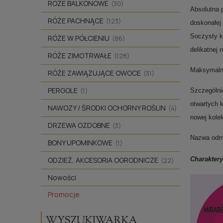
RÓŻE BALKONOWE
(30)
Absolutna 
RÓŻE PACHNĄCE
(123)
doskonałej 
Soczysty k
RÓŻE W PÓŁCIENIU
(86)
delikatnej 
RÓŻE ZIMOTRWAŁE
(128)
Maksymalną
RÓŻE ZAWIĄZUJĄCE OWOCE
(31)
PERGOLE
(1)
Szczególni
otwartych 
NAWOZY / ŚRODKI OCHORNY ROŚLIN
(4)
nowej kole
DRZEWA OZDOBNE
(3)
Nazwa odmi
BONY UPOMINKOWE
(1)
ODZIEŻ, AKCESORIA OGRODNICZE
Charakter
(22)
Nowości
Promocje
WYSZUKIWARKA