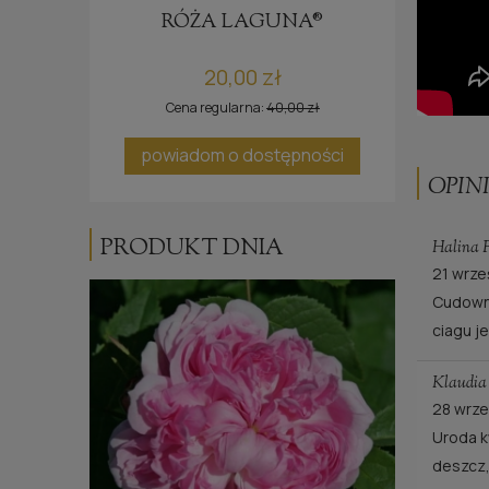
E®
RÓŻA LAGUNA®
20,00 zł
Cena regularna:
40,00 zł
ci
powiadom o dostępności
OPINI
PRODUKT DNIA
Halina 
21 wrze
Cudowna
ciagu j
Klaudi
28 wrze
Uroda k
deszcz,