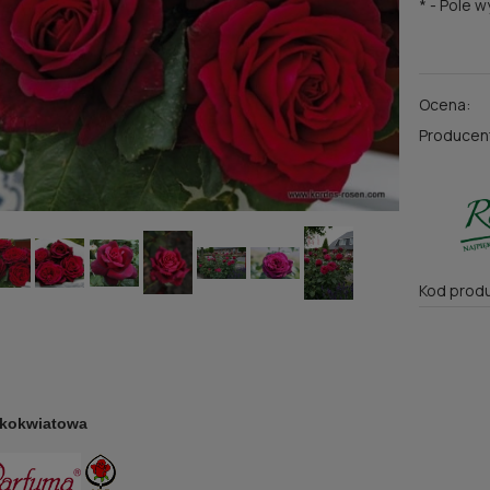
*
- Pole 
Ocena:
Producen
Kod produ
lkokwiatowa