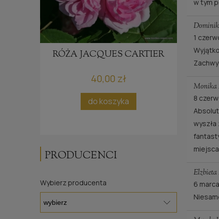
w tym p
Dominik
1 czerw
Wyjątko
DE
RÓŻA JACQUES CARTIER
Zachwyc
40,00 zł
Monika 
8 czerw
do koszyka
po
Absolutn
wyszła 
fantast
miejsca
PRODUCENCI
Elzbieta
Wybierz producenta
6 marca
Niesamo