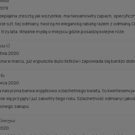
Hossa
 2019
zepiękna zresztą jak wszystkie, ma niesamowity zapach, specyficzn
ście szt. tej odmiany, tworzą mi elegancką rabatę razem z odmian
 trzy lata. Właśnie myślę o miejscu gdzie posadzę kolejne róże.
ata G
tnia 2020
na w marcu, już wypuściła dużo listków i zapowiada się bardzo dob
 Ha
rwca 2020
 nasycona barwa wyjątkowo szlachetnego kwiatu, to kwintesencja te
ie się przyjęły i już zakwitły tego roku. Szlachetność odmiany i ja
ionego zakupu.
Gorczyca
 2020