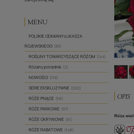
MENU
POLSKIE ODMIANY ŁUKASZA
ROJEWSKIEGO
(30)
ROŚLINY TOWARZYSZĄCE RÓŻOM
(144)
Różany poradnik
(2)
NOWOŚCI
(119)
SERIE EKSKLUZYWNE
(202)
OPIS
RÓŻE PNĄCE
(56)
RÓŻE PARKOWE
(97)
Róża wie
RÓŻE OKRYWOWE
(61)
RÓŻE RABATOWE
(148)