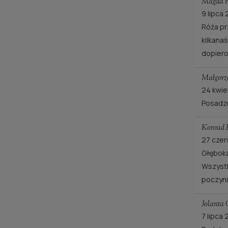
Magda 
9 lipca
Róża pr
kilkana
dopiero
Małgorz
24 kwie
Posadzo
Konrad
27 cze
Głęboka
Wszystk
poczyn
Jolanta 
7 lipca