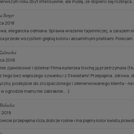
ierwszym roku zbyt intensywnie, ale myślę ,że dopiero się rozkręca..
a Berger
ca 2018
wa, elegancka odmiana. Sprawia wrażenie tajemniczej, a zarazem ni
RÓŻA LADY KUTN
RÓŻA PAROLE®
a przede wszystkim głębią koloru i aksamitnymi płatkami. Polecam
SCHÖNE VOM SE
40,00 zł
31,00 zł
Zalewska
ca 2018
wiadom o dostępności
do koszyka
ie zjawiskowa! I dzielna! Firma kurierska trochę ją przetrzymała (tłu
z tego bez większego szwanku i z 3 kwiatami! Przepiękna, zdrowa, 
yczny, podejście do zrozpaczonego i zdenerwowanego klienta - na me
 w ogrodzie mamy nie zabraknie... :)
 Bielecka
 2019
wicie przepiękna róża,dobrze rośnie i ma piękny kolor kwiatu,prawd