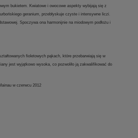
wym bukietem. Kwiatowe i owocowe aspekty wybijają się z
urbońskiego geranium, przebłyskuje czyste i intensywne liczi.
podstawowej. Spoczywa ona harmonijnie na miodowym podłożu i
ztałtowanych fioletowych pąkach, które przebarwiają się w
iany jest wyjątkowo wysoka, co pozwoliło ją zakwalifikować do
 Mainau w czerwcu 2012