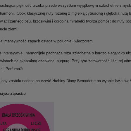
pachnąca piękność urzeka przede wszystkim wyjątkowym szlachetnie zmysło
harmonii. Obok klasycznej nuty różanej z mgiełką cytrusową i głęboką nutą b
wiat czarnego bzu, brzoskwini i odrobina mirabelki tworzą pomost do nuty 
nucie ziemi.
 intensywność zapach osiąga w południe i wieczorem.
e intensywnie i harmonijnie pachnąca róża szlachetna o bardzo elegancko uks
kwiatach na aksamitną czerwoną purpurę. Przy tym zdrowotność liści tej odm
kcji Parfuma®
any została nadana na cześć Hrabiny Diany Bernadotte na wyspie kwiatów
ystyka zapachu