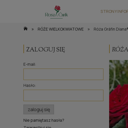
STRONY INFO
»
»
RÓŻE WIELKOKWIATOWE
Róża Gräfin Diana
ZALOGUJ SIĘ
RÓŻA
E-mail:
Hasło:
zaloguj się
Nie pamiętasz hasła?
Zarejestruj się