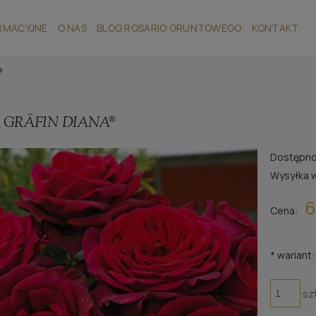
RMACYJNE
O NAS
BLOG ROSARIO GRUNTOWEGO
KONTAKT
®
 GRÄFIN DIANA®
Dostępno
Wysyłka 
6
Cena:
*
wariant:
sz