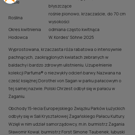
Liście
błyszczące
rośnie pionowo, krzaczaście, do 70 cm
Roślina
wysokości
Okres kwitnienia
odmiana często kwitnąca
Hodowca
W. Kordes' Söhne 2025
Wyprostowana, krzaczasta róża rabatowa o intensywnie
pachnących, zaokrąglonych kwiatach zebranych w
baldachy i bardzo zdrowym ulistnieniu. Uzupełnienie
kolekcji Parfuma® o niezwykły odcień barwy. Nazwana na
cześć księżnej Dorothei von Sagan w parku pałacowym o
tej samej nazwie. Polski Chrzest odbył się w pałacu w
Żaganiu.
Obchody 15-lecia Europejskiego Związku Parków Łużyckich
odbyły się w Sali Kryształowej Żagańskiego Pałacu Kultury.
Wzięli w nim udział samorządowcy, m.in. burmistrz Żagania
Sławomir Kowal, burmistrz Forst Simone Taubenek, lubuski