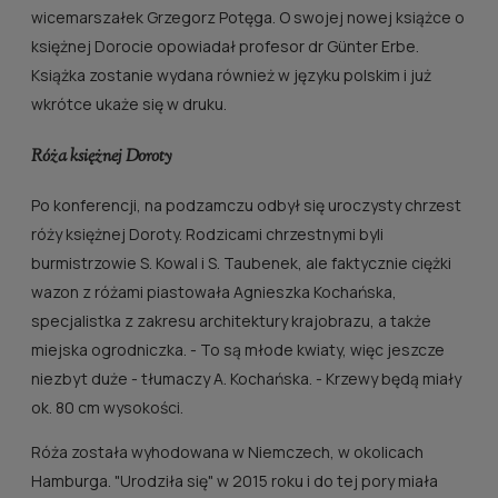
wicemarszałek Grzegorz Potęga. O swojej nowej książce o
księżnej Dorocie opowiadał profesor dr Günter Erbe.
Książka zostanie wydana również w języku polskim i już
wkrótce ukaże się w druku.
Róża księżnej Doroty
Po konferencji, na podzamczu odbył się uroczysty chrzest
róży księżnej Doroty. Rodzicami chrzestnymi byli
burmistrzowie S. Kowal i S. Taubenek, ale faktycznie ciężki
wazon z różami piastowała Agnieszka Kochańska,
specjalistka z zakresu architektury krajobrazu, a także
miejska ogrodniczka. - To są młode kwiaty, więc jeszcze
niezbyt duże - tłumaczy A. Kochańska. - Krzewy będą miały
ok. 80 cm wysokości.
Róża została wyhodowana w Niemczech, w okolicach
Hamburga. "Urodziła się" w 2015 roku i do tej pory miała