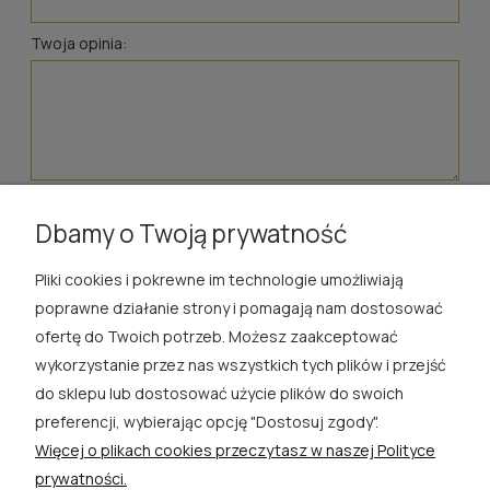
Twoja opinia:
wyślij
Dbamy o Twoją prywatność
Pliki cookies i pokrewne im technologie umożliwiają
ROSA ĆWIK
poprawne działanie strony i pomagają nam dostosować
ofertę do Twoich potrzeb. Możesz zaakceptować
SKLEP
wykorzystanie przez nas wszystkich tych plików i przejść
do sklepu lub dostosować użycie plików do swoich
EXTRA
preferencji, wybierając opcję "Dostosuj zgody".
Więcej o plikach cookies przeczytasz w naszej Polityce
PORADY
prywatności.