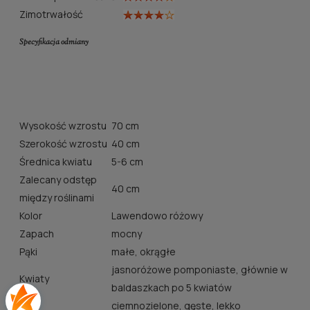
Zimotrwałość
Specyfikacja odmiany
Wysokość wzrostu
70 cm
Szerokość wzrostu
40 cm
Średnica kwiatu
5-6 cm
Zalecany odstęp
40 cm
między roślinami
Kolor
Lawendowo różowy
Zapach
mocny
Pąki
małe, okrągłe
jasnoróżowe pomponiaste, głównie w
Kwiaty
baldaszkach po 5 kwiatów
ciemnozielone, gęste, lekko