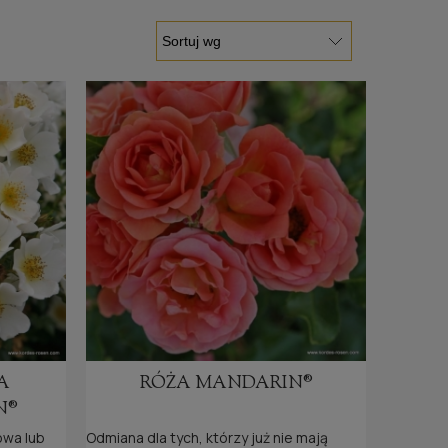
A
RÓŻA MANDARIN®
N®
owa lub
Odmiana dla tych, którzy już nie mają