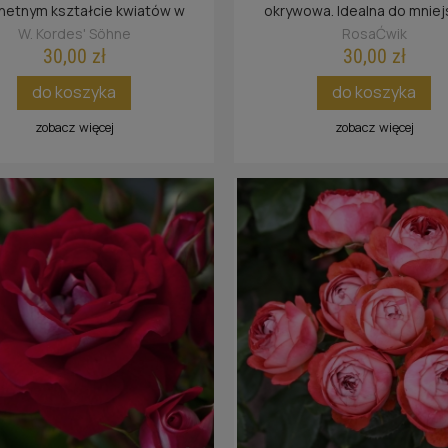
hetnym kształcie kwiatów w
okrywowa. Idealna do mnie
ej żółto-czerwonej tonacji barw.
ogrodów i skalniaków, a także 
W. Kordes' Söhne
RosaĆwik
30,00 zł
30,00 zł
do koszyka
do koszyka
zobacz więcej
zobacz więcej