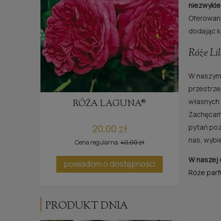
niezwykle
Oferowane
dodając k
Róże Lil
W naszym 
przestrze
własnych 
E®
RÓŻA LAGUNA®
Zachęcamy
20,00 zł
pytań poz
nas, wybi
Cena regularna:
40,00 zł
W naszej 
ci
powiadom o dostępności
Róże par
PRODUKT DNIA