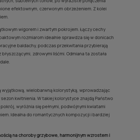
atnych, subtelnych tonów, po wyraziste połączenia
dobione efektownym, czerwonym obrzeżeniem. Z kolei
iem.
yjątkowym wigorem i zwartym pokrojem. Łączy cechy
kompaktowym rozmiarom idealnie sprawdza się w donicach
oracyjne baldachy, podczas przekwitania przybierają
błyszczącymi, zdrowymi liśćmi. Odmiana ta została
dale.
ą wyjątkową, wielobarwną kolorystyką, wprowadzając
 sezon kwitnienia. W takiej kolorystyce znajdą Państwo
y pokrój, wyróżnia się pełnymi, podwójnymi kwiatami
niem. Idealna do romantycznych kompozycji i bardziej
rnością na choroby grzybowe, harmonijnym wzrostem i