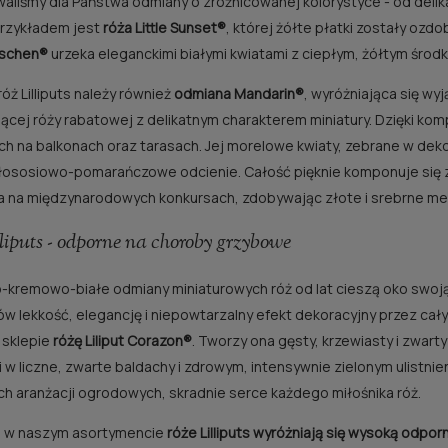
aliśmy dla Państwa odmiany o zróżnicowanej kolorystyce - od delik
Przykładem jest
róża Little Sunset®
, której żółte płatki zostały oz
schen®
urzeka eleganckimi białymi kwiatami z ciepłym, żółtym środk
óż Lilliputs należy również
odmiana Mandarin®
, wyróżniająca się w
snącej róży rabatowej z delikatnym charakterem miniatury. Dzięki 
ach na balkonach oraz tarasach. Jej morelowe kwiaty, zebrane w dek
łososiowo-pomarańczowe odcienie. Całość pięknie komponuje się z 
 na międzynarodowych konkursach, zdobywając złote i srebrne me
liputs - odporne na choroby grzybowe
kremowo-białe odmiany miniaturowych róż od lat cieszą oko swoj
w lekkość, elegancję i niepowtarzalny efekt dekoracyjny przez cały
 sklepie
różę Liliput Corazon®
. Tworzy ona gęsty, krzewiasty i zwart
 w liczne, zwarte baldachy i zdrowym, intensywnie zielonym ulistnie
ch aranżacji ogrodowych, skradnie serce każdego miłośnika róż.
 w naszym asortymencie
róże Lilliputs wyróżniają się wysoką odpo