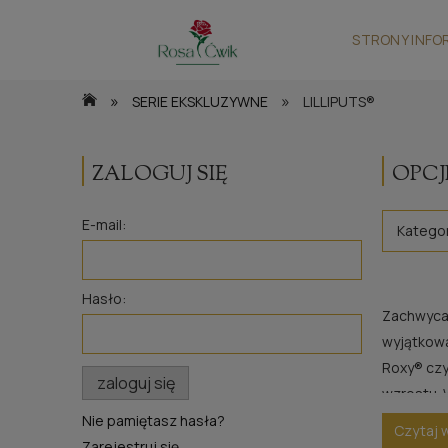
STRONY INFO
»
»
SERIE EKSKLUZYWNE
LILLIPUTS®
ZALOGUJ SIĘ
OPCJ
E-mail:
Kategor
Hasło:
Zachwycaj
wyjątkowa
Roxy® czy
zaloguj się
wzrostu. 
doświadc
Nie pamiętasz hasła?
Czytaj 
Zarejestruj się