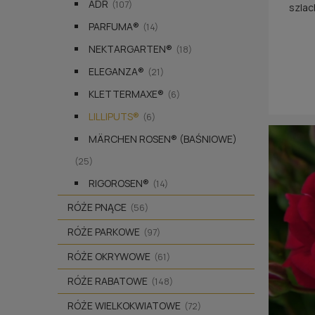
ADR
(107)
szlac
atrakcyjn
PARFUMA®
(14)
NEKTARGARTEN®
(18)
ELEGANZA®
(21)
KLETTERMAXE®
(6)
LILLIPUTS®
(6)
MÄRCHEN ROSEN® (BAŚNIOWE)
(25)
RIGOROSEN®
(14)
RÓŻE PNĄCE
(56)
RÓŻE PARKOWE
(97)
RÓŻE OKRYWOWE
(61)
RÓŻE RABATOWE
(148)
RÓŻE WIELKOKWIATOWE
(72)