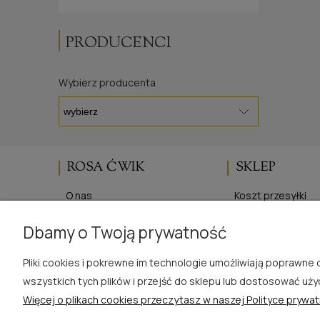
PRODUCENCI
Wybierz producenta
ROSA ĆWIK
SKLEP
O nas
Koszt przesyłki
Blog
Regulaminy
Dbamy o Twoją prywatność
Opinie Trustmate
Polityka prywatno
Kontakt
Zwroty i reklamac
Pliki cookies i pokrewne im technologie umożliwiają poprawn
wszystkich tych plików i przejść do sklepu lub dostosować uży
Więcej o plikach cookies przeczytasz w naszej Polityce prywat