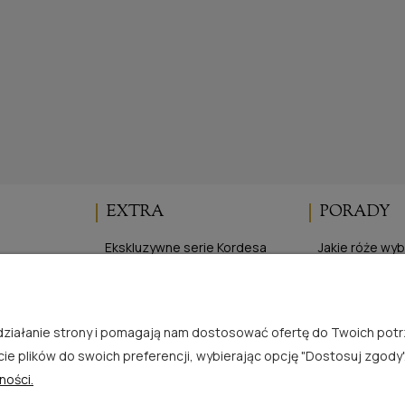
EXTRA
PORADY
Ekskluzywne serie Kordesa
Jakie róże wy
Elegancka Ogrodniczka
Cięcie róż
ści
Program lojalnościowy
Sadzenie róż 
je
Sadzenie róż 
e działanie strony i pomagają nam dostosować ofertę do Twoich po
Zasady uprawy
cie plików do swoich preferencji, wybierając opcję "Dostosuj zgody"
ności.