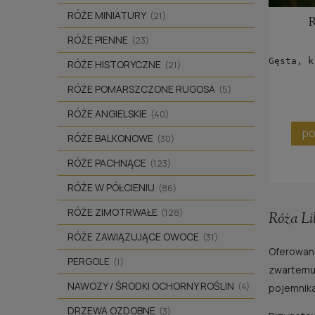
RÓŻE MINIATURY
(21)
RÓŻE PIENNE
(23)
Gęsta, k
RÓŻE HISTORYCZNE
(21)
RÓŻE POMARSZCZONE RUGOSA
(5)
RÓŻE ANGIELSKIE
(40)
po
RÓŻE BALKONOWE
(30)
RÓŻE PACHNĄCE
(123)
RÓŻE W PÓŁCIENIU
(86)
RÓŻE ZIMOTRWAŁE
(128)
Róża Lil
RÓŻE ZAWIĄZUJĄCE OWOCE
(31)
Oferowan
PERGOLE
(1)
zwartemu 
NAWOZY / ŚRODKI OCHORNY ROŚLIN
(4)
pojemnika
DRZEWA OZDOBNE
(3)