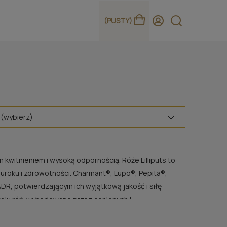
(PUSTY)
 (wybierz)
witnieniem i wysoką odpornością. Róże Lilliputs to
uroku i zdrowotności. Charmant®, Lupo®, Pepita®,
R, potwierdzającym ich wyjątkową jakość i siłę
aju róż, wyhodowane przez cenionych i