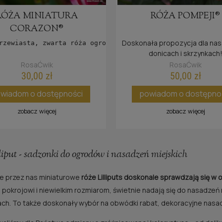
RÓŻA MINIATURA
RÓŻA POMPEJI®
CORAZON®
Doskonała propozycja dla na
rzewiasta, zwarta róża ogrodowa o podwójnych kwiatach w 
donicach i skrzynkach
RosaĆwik
RosaĆwik
30,00 zł
50,00 zł
wiadom o dostępności
powiadom o dostępno
zobacz więcej
zobacz więcej
iput - sadzonki do ogrodów i nasadzeń miejskich
e przez nas miniaturowe
róże Lilliputs doskonale sprawdzają się w 
pokrojowi i niewielkim rozmiarom, świetnie nadają się do nasadzeń 
ch. To także doskonały wybór na obwódki rabat, dekoracyjne nasadz