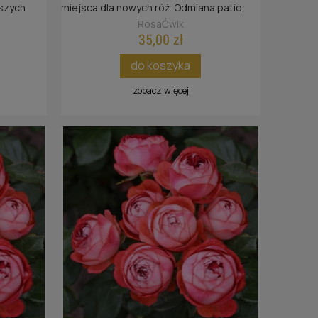
jszych
miejsca dla nowych róż. Odmiana patio,
do donic.
czyli zwarty pokrój, coś między miniaturką,
RosaĆwik
a różą rabatową.
35,00 zł
do koszyka
zobacz więcej