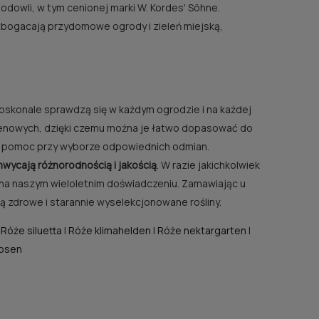
dowli, w tym cenionej marki W. Kordes' Söhne.
zbogacają przydomowe ogrody i zieleń miejską,
n
oskonale sprawdzą się w każdym ogrodzie i na każdej
cenowych, dzięki czemu można je łatwo dopasować do
ą pomoc przy wyborze odpowiednich odmian.
 ZU
chwycają różnorodnością i jakością
. W razie jakichkolwiek
 na naszym wieloletnim doświadczeniu. Zamawiając u
 zdrowe i starannie wyselekcjonowane rośliny.
|
Róże siluetta
|
Róże klimahelden
|
Róże nektargarten
|
rosen