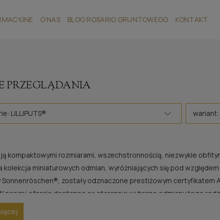
RMACYJNE
O NAS
BLOG ROSARIO GRUNTOWEGO
KONTAKT
E PRZEGLĄDANIA
ie: LILLIPUTS®
wariant:
ą kompaktowymi rozmiarami, wszechstronnością, niezwykle obfitym k
 kolekcja miniaturowych odmian, wyróżniających się pod względem 
 Sonnenröschen®, zostały odznaczone prestiżowym certyfikatem AD
W naszej ofercie dostępne są starannie wybrane odmiany tego rodz
zonych hodowców.
więcej