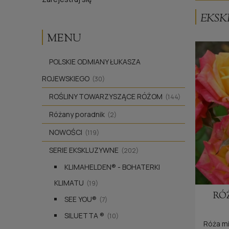
EKSK
MENU
POLSKIE ODMIANY ŁUKASZA
ROJEWSKIEGO
(30)
ROŚLINY TOWARZYSZĄCE RÓŻOM
(144)
Różany poradnik
(2)
NOWOŚCI
(119)
SERIE EKSKLUZYWNE
(202)
KLIMAHELDEN® - BOHATERKI
KLIMATU
(19)
RÓ
SEE YOU®
(7)
SILUETTA ®
(10)
Róża mi