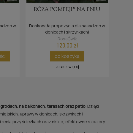
RÓŻA POMPEJI® NA PNIU
sadzeń w
Doskonała propozycja dla nasadzeń w
gęstych baldachach i zdrowych liściach. 
!
donicach i skrzynkach!
RosaĆwik
120,00 zł
ści
do koszyka
zobacz więcej
ogrodach, na balkonach, tarasach oraz patio
. Dzięki
miejskich, uprawy w donicach, skrzynkach i
enia przy ścieżkach oraz niskie, efektowne szpalery.