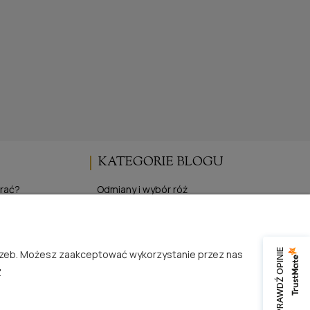
KATEGORIE BLOGU
brać?
Odmiany i wybór róż
Uprawa i pielęgnacja róż
pojemnikowych
Wydarzenia i targi różane
z gołym korzeniem
Inspiracje i życie z różami
SPRAWDŹ OPINIE
trzeb. Możesz zaakceptować wykorzystanie przez nas
 róż
Publikacje i media o RosaĆwik
.
Produkty i oferta specjalna