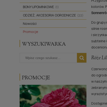
Przygotow
kolorów. 
BONY UPOMINKOWE
(1)
Sonnenrö
ODZIEŻ, AKCESORIA OGRODNICZE
(22)
Do grupy r
Nowości
silnie ro
Promocje
i skrzynk
subtelne 
WYSZUKIWARKA
doceniona
Róże Lil
Czerwono-
do ogrodó
PROMOCJE
w naszym
zebranymi
wyrazisty
Dostępne