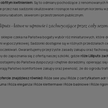
 obfitym kwitnieniem
. Są to odmiany pochodzące z renomowanych ho
 przez nas sadzonki okulizowane i rosnące na własnym korzeniu w
oloru rabatom, skwerom i przestrzeniom publicznym.
liputs - łatwe w uprawie i zachwycające przez cały sezo
sklepie czeka na Państwa bogaty wybór róż miniaturowych, które d
ni wypoczynkowej. Sadzonki dostępne są w różnych przedziałach 
oczekiwań. Gwarantujemy przejrzyste zasady zakupu oraz fachow
RÓŻA ROSARIUM
RÓŻA GRÄFIN ELKE
 do zapoznania się z ofertą naszej szkółki, gdzie
róże Lilliputs za
UETERSEN®
RANTZAU®
ostajemy do Państwa dyspozycji i chętnie doradzimy, opierając się
20,00 zł
30,00 zł
erają Państwo komfortowe zakupy oraz pewność, że do ogrodu trafią
Cena regularna:
40,00 zł
Cena regularna:
60,00 zł
ofercie znajdziesz również:
Róże see you
|
Róże z certyfikatem adr
do koszyka
do koszyka
fuma
|
Róża eleganza
|
Róże klettermaxe
|
Róże baśniowe
|
Róże rigo