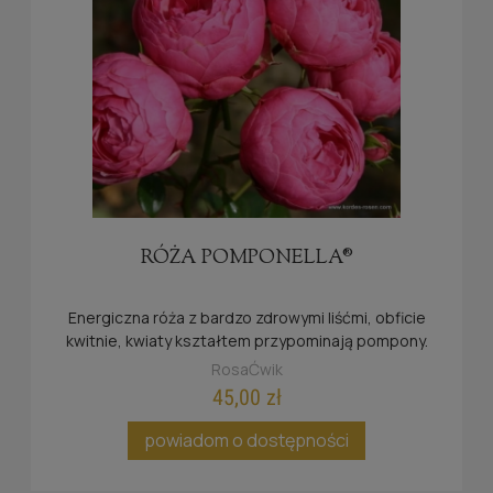
RÓŻA POMPONELLA®
Energiczna róża z bardzo zdrowymi liśćmi, obficie
kwitnie, kwiaty kształtem przypominają pompony.
RosaĆwik
45,00 zł
powiadom o dostępności