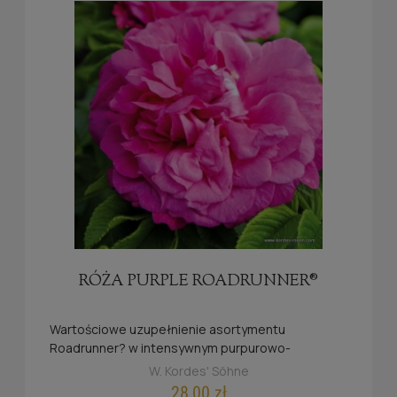
RÓŻA PURPLE ROADRUNNER®
Wartościowe uzupełnienie asortymentu
Roadrunner? w intensywnym purpurowo-
fioletowym kolorze.
W. Kordes' Söhne
Rosa Rugosa która przepełni ogród zapachem.
28,00 zł