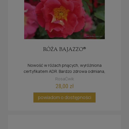
RÓŻA BAJAZZO®
Nowość w różach pnących, wyróżniona
certyfikatem ADR. Bardzo zdrowa odmiana,
nagrodzona złotym i srebrnym medalem.
RosaĆwik
28,00 zł
powiadom o dostępności