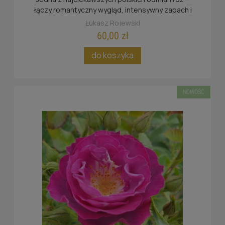
łączy romantyczny wygląd, intensywny zapach i
bardzo dobre walory ogrodowe.
Łukasz Rojewski
60,00 zł
do koszyka
NOWOŚĆ