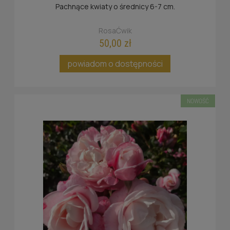
Pachnące kwiaty o średnicy 6-7 cm.
RosaĆwik
50,00 zł
powiadom o dostępności
NOWOŚĆ