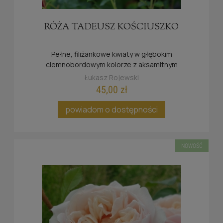
RÓŻA TADEUSZ KOŚCIUSZKO
Pełne, filiżankowe kwiaty w głębokim
ciemnobordowym kolorze z aksamitnym
połyskiem .
Łukasz Rojewski
45,00 zł
powiadom o dostępności
NOWOŚĆ