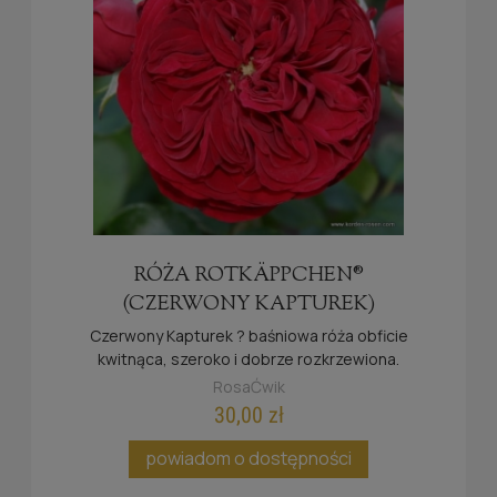
RÓŻA ROTKÄPPCHEN®
(CZERWONY KAPTUREK)
Czerwony Kapturek ? baśniowa róża obficie
kwitnąca, szeroko i dobrze rozkrzewiona.
RosaĆwik
30,00 zł
powiadom o dostępności