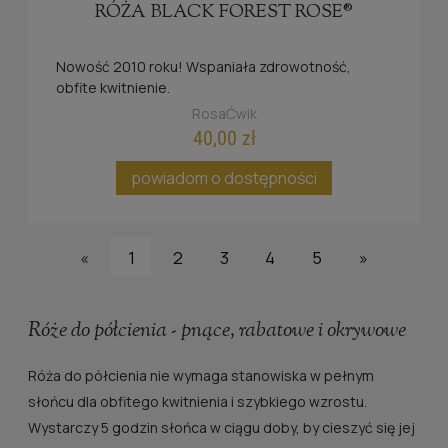
RÓŻA BLACK FOREST ROSE®
Nowość 2010 roku! Wspaniała zdrowotność,
obfite kwitnienie.
RosaĆwik
40,00 zł
powiadom o dostępności
«
1
2
3
4
5
»
Róże do półcienia - pnące, rabatowe i okrywowe
Róża do półcienia nie wymaga stanowiska w pełnym
słońcu dla obfitego kwitnienia i szybkiego wzrostu.
Wystarczy 5 godzin słońca w ciągu doby, by cieszyć się jej