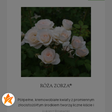
RÓŻA ZORZA®
Półpełne, kremowobiałe kwiaty z promiennym
złocistożółtym środkiem tworzą liczne kiście i
nadają krzewowi lekki, naturalny wygląd.
Łukasz Rojewski