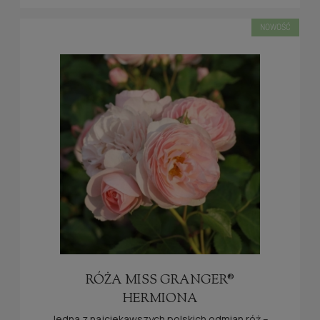
NOWOŚĆ
RÓŻA MISS GRANGER®
HERMIONA
Jedna z najciekawszych polskich odmian róż –