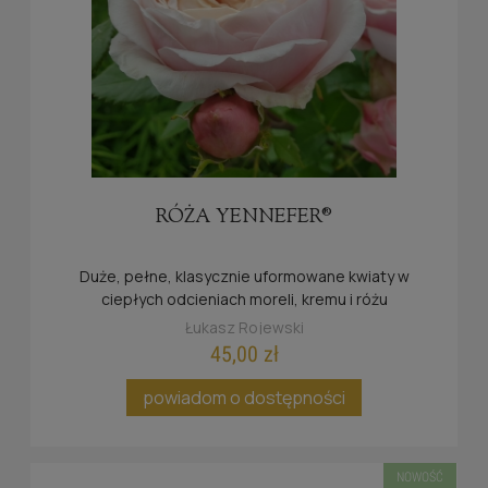
RÓŻA YENNEFER®
Duże, pełne, klasycznie uformowane kwiaty w
ciepłych odcieniach moreli, kremu i różu
zachwycają elegancją oraz wyjątkowo
Łukasz Rojewski
intensywnym aromatem
45,00 zł
powiadom o dostępności
NOWOŚĆ