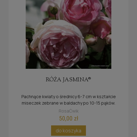
RÓŻA JASMINA®
Pachnące kwiaty o średnicy 6-7 cm w kształcie
miseczek zebrane w baldachy po 10-15 pąków.
RosaĆwik
50,00 zł
do koszyka