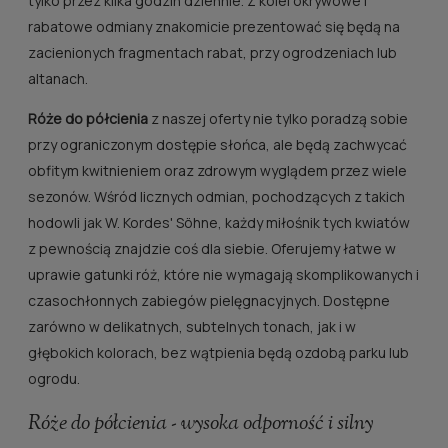
tylko przez kilka godzin dziennie. Z kolei okrywowe i
rabatowe odmiany znakomicie prezentować się będą na
zacienionych fragmentach rabat, przy ogrodzeniach lub
altanach.
Róże do półcienia
z naszej oferty nie tylko poradzą sobie
przy ograniczonym dostępie słońca, ale będą zachwycać
obfitym kwitnieniem oraz zdrowym wyglądem przez wiele
sezonów. Wśród licznych odmian, pochodzących z takich
hodowli jak W. Kordes' Söhne, każdy miłośnik tych kwiatów
z pewnością znajdzie coś dla siebie. Oferujemy łatwe w
uprawie gatunki róż, które nie wymagają skomplikowanych i
czasochłonnych zabiegów pielęgnacyjnych. Dostępne
zarówno w delikatnych, subtelnych tonach, jak i w
głębokich kolorach, bez wątpienia będą ozdobą parku lub
ogrodu.
Róże do półcienia - wysoka odporność i silny