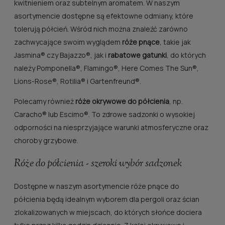
kwitnieniem oraz subtelnym aromatem. W naszym
asortymencie dostępne są efektowne odmiany, które
tolerują półcień. Wśród nich można znaleźć zarówno
zachwycające swoim wyglądem
róże pnące
, takie jak
Jasmina® czy Bajazzo®, jak i
rabatowe gatunki
, do których
należy Pomponella®, Flamingo®, Here Comes The Sun®,
Lions-Rose®, Rotilia® i Gartenfreund®.
Polecamy również
róże okrywowe do półcienia
, np.
Caracho® lub Escimo®. To zdrowe sadzonki o wysokiej
odporności na niesprzyjające warunki atmosferyczne oraz
choroby grzybowe.
Róże do półcienia - szeroki wybór sadzonek
Dostępne w naszym asortymencie róże pnące do
półcienia będą idealnym wyborem dla pergoli oraz ścian
zlokalizowanych w miejscach, do których słońce dociera