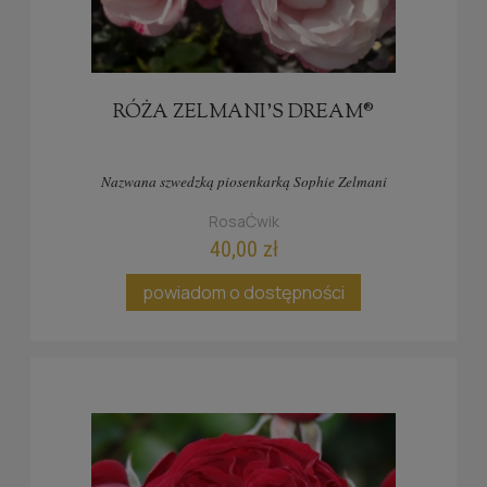
RÓŻA ZELMANI'S DREAM®
Nazwana szwedzką piosenkarką Sophie Zelmani
RosaĆwik
40,00 zł
powiadom o dostępności