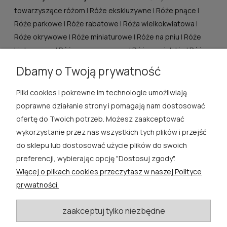
towarzyszące różom
|
Róże ekskluzywne
|
Róże pnące
|
Róże parkowe
|
Róże rabatowe
|
Róża wielkokwiatowa
|
Róże okrywowe
|
Róże miniaturowe
|
Róże na pniu
|
Róże
historyczne
|
Róże pomarszczone
|
Róże angielskie
|
Róże
balkonowe
|
Róże pachnące
|
Róże zimotrwałe
|
Róże
Dbamy o Twoją prywatność
zawiązujące owoce
Pliki cookies i pokrewne im technologie umożliwiają
ROSA ĆWIK
poprawne działanie strony i pomagają nam dostosować
ofertę do Twoich potrzeb. Możesz zaakceptować
SKLEP
wykorzystanie przez nas wszystkich tych plików i przejść
do sklepu lub dostosować użycie plików do swoich
EXTRA
preferencji, wybierając opcję "Dostosuj zgody".
Więcej o plikach cookies przeczytasz w naszej Polityce
PORADY
prywatności.
KATEGORIE BLOGU
zaakceptuj tylko niezbędne