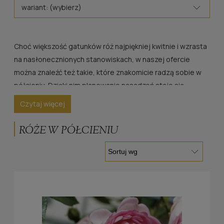
wariant: (wybierz)
Choć większość gatunków róż najpiękniej kwitnie i wzrasta
na nasłonecznionych stanowiskach, w naszej ofercie
można znaleźć też takie, które znakomicie radzą sobie w
półcieniu. Dzięki nim planowanie nasadzeń staje się
łatwiejsze. Nasze róże do półcienia to zachwycające
Czytaj więcej
odmiany, pochodzące z cenionych hodowli. Znakomicie
sprawdzają się w ogrodach z ekspozycją północną, a
RÓŻE W PÓŁCIENIU
także w nasadzeniach miejskich, efektownie wypełniając
przestrzeń.