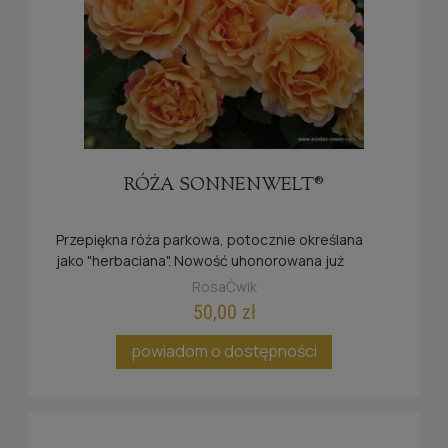
RÓŻA SONNENWELT®
Przepiękna róża parkowa, potocznie określana
jako "herbaciana". Nowość uhonorowana już
złotym i srebrnym medalem.
RosaĆwik
50,00 zł
powiadom o dostępności