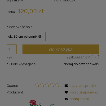
Wysyłka w:
7 dni roboczych
120,00 zł
Cena:
*
Wysokość pnia:
do koszyka
Zyskujesz
1
pkt [
?
]
szt.
*
- Pole wymagane
dodaj do przechowalni
Ocena:
zapytaj o produkt
Producent:
poleć znajomemu
dodaj opinię