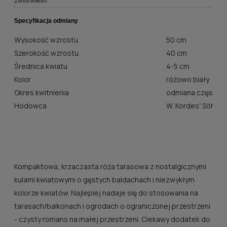
Zimotrwałość
Specyfikacja odmiany
Wysokość wzrostu
50 cm
Szerokość wzrostu
40 cm
Średnica kwiatu
4-5 cm
Kolor
różowo biały
Okres kwitnienia
odmiana często k
Hodowca
W. Kordes' Söhne
Kompaktowa, krzaczasta róża tarasowa z nostalgicznymi
kulami kwiatowymi o gęstych baldachach i niezwykłym
kolorze kwiatów. Najlepiej nadaje się do stosowania na
tarasach/balkonach i ogrodach o ograniczonej przestrzeni
- czysty romans na małej przestrzeni. Ciekawy dodatek do