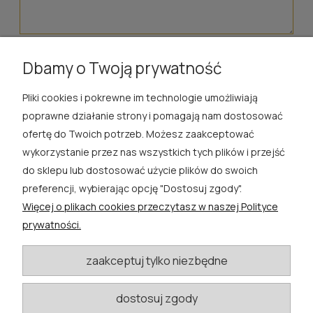
wyślij
Dbamy o Twoją prywatność
Pliki cookies i pokrewne im technologie umożliwiają
ROSA ĆWIK
poprawne działanie strony i pomagają nam dostosować
ofertę do Twoich potrzeb. Możesz zaakceptować
SKLEP
wykorzystanie przez nas wszystkich tych plików i przejść
do sklepu lub dostosować użycie plików do swoich
EXTRA
preferencji, wybierając opcję "Dostosuj zgody".
Więcej o plikach cookies przeczytasz w naszej Polityce
PORADY
prywatności.
KATEGORIE BLOGU
zaakceptuj tylko niezbędne
dostosuj zgody
W razie pytań i wątpliwości prosimy o kontakt