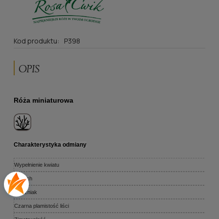
Kod produktu:
P398
OPIS
Róża miniaturowa
Charakterystyka odmiany
Wypełnienie kwiatu
Zapach
Mączniak
Czarna plamistość liści