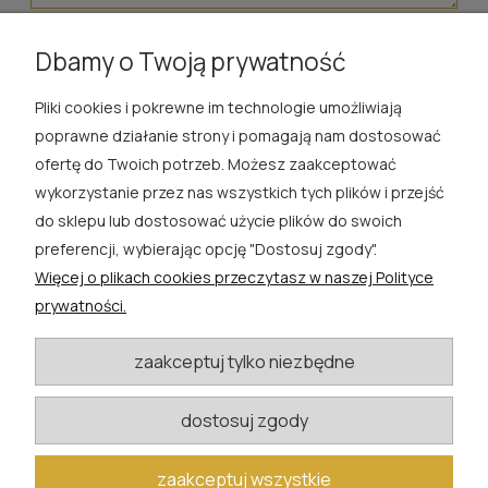
wyślij
Dbamy o Twoją prywatność
Pliki cookies i pokrewne im technologie umożliwiają
ROSA ĆWIK
poprawne działanie strony i pomagają nam dostosować
ofertę do Twoich potrzeb. Możesz zaakceptować
SKLEP
wykorzystanie przez nas wszystkich tych plików i przejść
do sklepu lub dostosować użycie plików do swoich
EXTRA
preferencji, wybierając opcję "Dostosuj zgody".
Więcej o plikach cookies przeczytasz w naszej Polityce
PORADY
prywatności.
KATEGORIE BLOGU
zaakceptuj tylko niezbędne
dostosuj zgody
W razie pytań i wątpliwości prosimy o kontakt
biuro@rosacwik.pl
zaakceptuj wszystkie