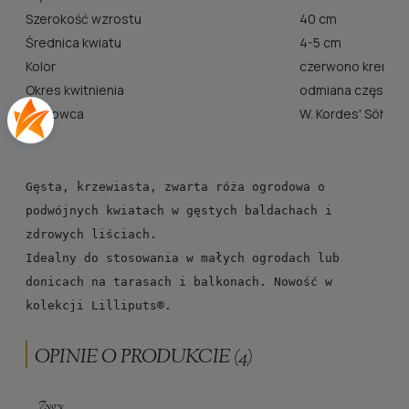
Szerokość wzrostu
40 cm
Średnica kwiatu
4-5 cm
Kolor
czerwono kremow
Okres kwitnienia
odmiana często k
Hodowca
W. Kordes' Söhne
Gęsta, krzewiasta, zwarta róża ogrodowa o 
podwójnych kwiatach w gęstych baldachach i 
zdrowych liściach.
Idealny do stosowania w małych ogrodach lub 
donicach na tarasach i balkonach. Nowość w 
kolekcji Lilliputs®.
OPINIE O PRODUKCIE (4)
Zygy