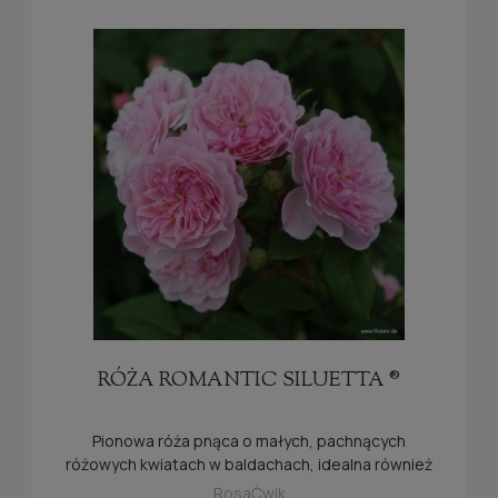
RÓŻA ROMANTIC SILUETTA ®
Pionowa róża pnąca o małych, pachnących
różowych kwiatach w baldachach, idealna również
do mniejszych ogrodów.
RosaĆwik