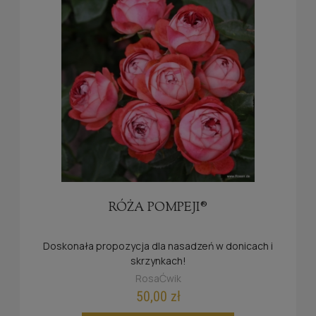
RÓŻA POMPEJI®
Doskonała propozycja dla nasadzeń w donicach i
skrzynkach!
RosaĆwik
50,00 zł