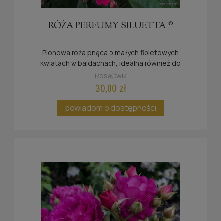
RÓŻA PERFUMY SILUETTA ®
Pionowa róża pnąca o małych fioletowych
kwiatach w baldachach, idealna również do
mniejszych ogrodów.
RosaĆwik
30,00 zł
powiadom o dostępności