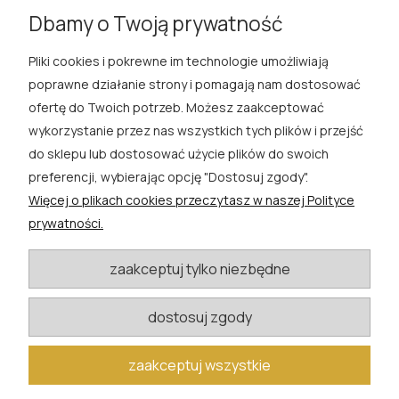
Dbamy o Twoją prywatność
Pliki cookies i pokrewne im technologie umożliwiają
ROSA ĆWIK
poprawne działanie strony i pomagają nam dostosować
ofertę do Twoich potrzeb. Możesz zaakceptować
SKLEP
wykorzystanie przez nas wszystkich tych plików i przejść
do sklepu lub dostosować użycie plików do swoich
EXTRA
preferencji, wybierając opcję "Dostosuj zgody".
Więcej o plikach cookies przeczytasz w naszej Polityce
PORADY
prywatności.
KATEGORIE BLOGU
zaakceptuj tylko niezbędne
dostosuj zgody
W razie pytań i wątpliwości prosimy o kontakt
biuro@rosacwik.pl
zaakceptuj wszystkie