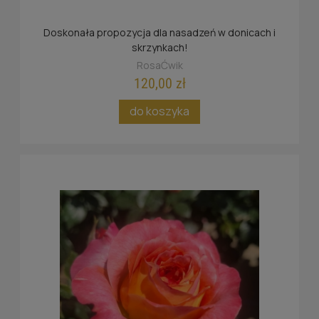
Doskonała propozycja dla nasadzeń w donicach i
skrzynkach!
RosaĆwik
120,00 zł
do koszyka