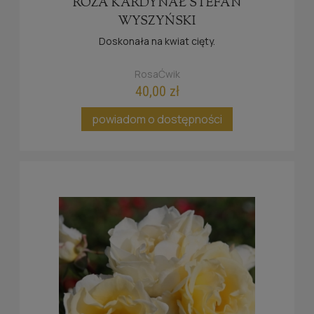
RÓŻA KARDYNAŁ STEFAN
WYSZYŃSKI
Doskonała na kwiat cięty.
RosaĆwik
40,00 zł
powiadom o dostępności