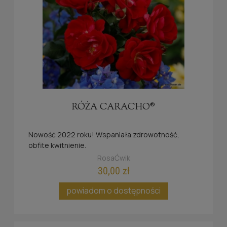
RÓŻA CARACHO®
Nowość 2022 roku! Wspaniała zdrowotność,
obfite kwitnienie.
RosaĆwik
30,00 zł
powiadom o dostępności