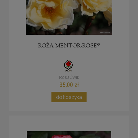
RÓŻA MENTOR-ROSE®
RosaĆwik
35,00 zł
do koszyka