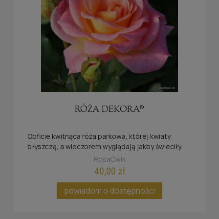
RÓŻA DEKORA®
Obficie kwitnąca róża parkowa, której kwiaty
błyszczą, a wieczorem wyglądają jakby świeciły.
Nowość uhonorowana złotym i srebrnym
RosaĆwik
medalem.
40,00 zł
powiadom o dostępności