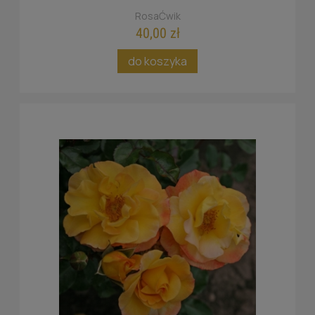
RosaĆwik
40,00 zł
do koszyka