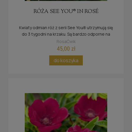
RÓŻA SEE YOU® IN ROSÉ
Kwiaty odmian róż z serii See You
utrzymują się
®
do 3 tygodni na krzaku. Są bardzo odporne na
deszcz oraz słońce.
RosaĆwik
45,00 zł
do koszyka