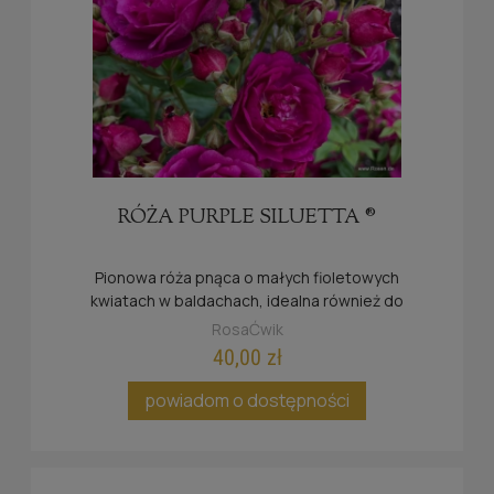
RÓŻA PURPLE SILUETTA ®
Pionowa róża pnąca o małych fioletowych
kwiatach w baldachach, idealna również do
mniejszych ogrodów.
RosaĆwik
40,00 zł
powiadom o dostępności