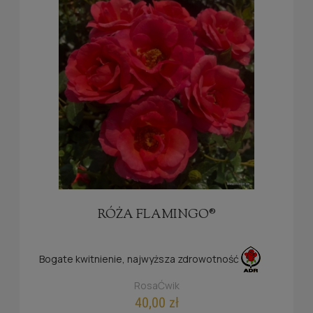
RÓŻA FLAMINGO®
Bogate kwitnienie, najwyższa zdrowotność
RosaĆwik
40,00 zł