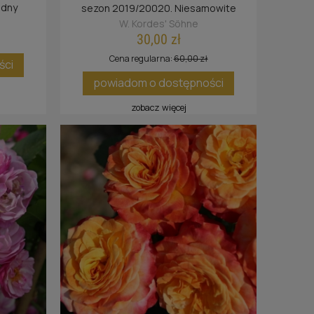
odny
sezon 2019/20020. Niesamowite
uma
połączenie zapomnianego zapachu
®
W. Kordes' Söhne
paczuli i mirry oraz jabłka, ziemi, przypraw
30,00 zł
orientu, moreli i innych owoców. Bardzo
Cena regularna:
60,00 zł
ści
dobra odporność na choroby grzybowe.
powiadom o dostępności
zobacz więcej