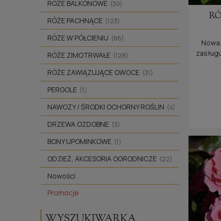
RÓŻE BALKONOWE
(30)
RÓ
RÓŻE PACHNĄCE
(123)
RÓŻE W PÓŁCIENIU
(86)
Nowa 
zasługu
RÓŻE ZIMOTRWAŁE
(128)
RÓŻE ZAWIĄZUJĄCE OWOCE
(31)
PERGOLE
(1)
NAWOZY / ŚRODKI OCHORNY ROŚLIN
(4)
DRZEWA OZDOBNE
(3)
BONY UPOMINKOWE
(1)
ODZIEŻ, AKCESORIA OGRODNICZE
(22)
Nowości
Promocje
WYSZUKIWARKA