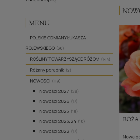
NOWO
MENU
POLSKIE ODMIANY ŁUKASZA
ROJEWSKIEGO
(30)
ROŚLINY TOWARZYSZĄCE RÓŻOM
(144)
Różany poradnik
(2)
NOWOŚCI
(119)
Nowości 2027
(28)
Nowości 2026
(17)
Nowości 2025
(19)
Na zdjęci
RÓŻA 
Nowości 2023/24
(10)
Amica
P
®,
Nowości 2022
(17)
Nowa od