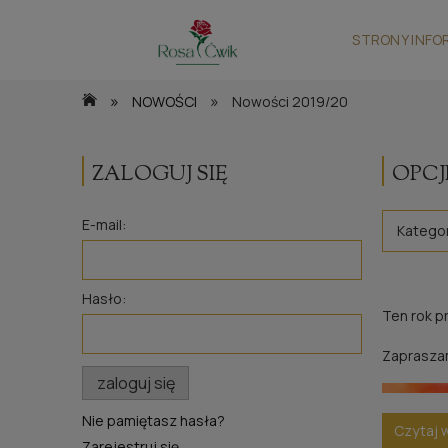
STRONY INFO
»
»
NOWOŚCI
Nowości 2019/20
ZALOGUJ SIĘ
OPCJ
E-mail:
Kategor
Hasło:
Ten rok p
Zapraszam
zaloguj się
Nie pamiętasz hasła?
Czytaj 
Zarejestruj się