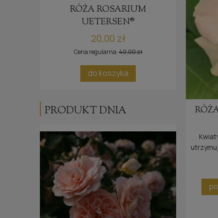
RÓŻA ROSARIUM
RÓ
UETERSEN®
20,00 zł
Cena regularna:
40,00 zł
ci
do koszyka
po
PRODUKT DNIA
RÓŻA
Kwiaty
utrzymuj
bardzo o
po