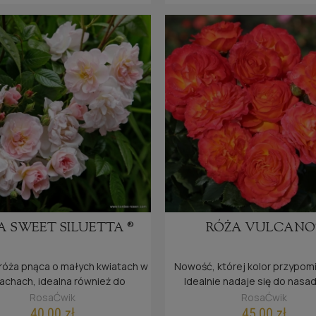
RÓŻA DIAMANT®
RÓŻA JACQUES CAR
40,00 zł
40,00 zł
wiadom o dostępności
do koszyka
A SWEET SILUETTA ®
RÓŻA VULCANO
róża pnąca o małych kwiatach w
Nowość, której kolor przypomi
achach, idealna również do
Idealnie nadaje się do nasa
mniejszych ogrodów.
donicach i do gruntu.
RosaĆwik
RosaĆwik
40,00 zł
45,00 zł