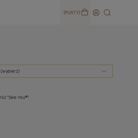
(PUSTY)
 (wybierz)
róż "See You®".