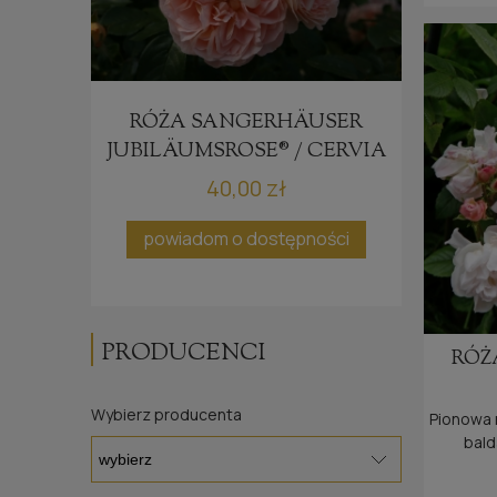
RÓŻA SANGERHÄUSER
VINCI
JUBILÄUMSROSE® / CERVIA
40,00 zł
ci
po
powiadom o dostępności
PRODUCENCI
RÓŻ
Wybierz producenta
Pionowa 
bald