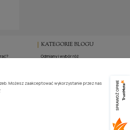
KATEGORIE BLOGU
brać?
Odmiany i wybór róż
Uprawa i pielęgnacja róż
pojemnikowych
Wydarzenia i targi różane
z gołym korzeniem
Inspiracje i życie z różami
SPRAWDŹ OPINIE
trzeb. Możesz zaakceptować wykorzystanie przez nas
 róż
Publikacje i media o RosaĆwik
.
Produkty i oferta specjalna