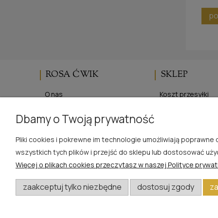
po
ROSA ĆWIK
SKLEP
O nas
Koszt przesyłki
Blog
Regulaminy
Dbamy o Twoją prywatność
Opinie Trustmate
Polityka prywatno
Kontakt
Zwroty i reklamac
Pliki cookies i pokrewne im technologie umożliwiają poprawn
wszystkich tych plików i przejść do sklepu lub dostosować uży
Więcej o plikach cookies przeczytasz w naszej Polityce prywat
W razie pytań i wątpliwości prosimy o kontakt
zaakceptuj tylko niezbędne
dostosuj zgody
za
biuro@rosacwik.pl