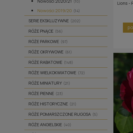
See You in
Nowości 2020/21
(10)
Lions - 
kwitnąc
Nowości 2019/20
(14)
jeszcz
SERIE EKSKLUZYWNE
(202)
po
RÓŻE PNĄCE
(56)
RÓŻE PARKOWE
(97)
RÓŻE OKRYWOWE
(61)
RÓŻE RABATOWE
(148)
RÓŻE WIELKOKWIATOWE
(72)
RÓŻE MINIATURY
(21)
RÓŻE PIENNE
(23)
RÓŻE HISTORYCZNE
(21)
RÓŻE POMARSZCZONE RUGOSA
(5)
RÓŻE ANGIELSKIE
(40)