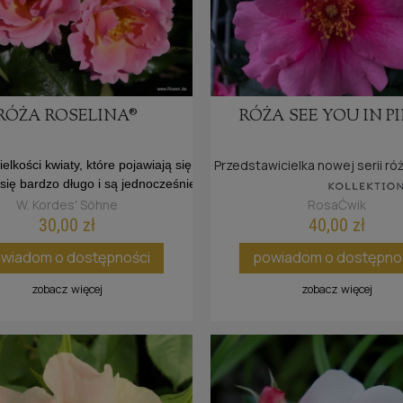
RÓŻA ROSELINA®
RÓŻA SEE YOU IN P
Przedstawicielka nowej serii ró
ielkości kwiaty, które pojawiają się w bogatych baldachach,
się bardzo długo i są jednocześnie odporne na deszcz i ciepło.
W. Kordes' Söhne
RosaĆwik
30,00 zł
40,00 zł
wiadom o dostępności
powiadom o dostępno
zobacz więcej
zobacz więcej