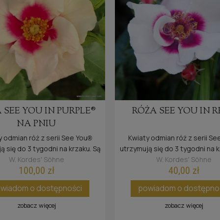
ŻA GRÄFIN ELKE ZU
RÓŻA KISS ME KA
RANTZAU®
30,00 zł
30,00 zł
Cena regularna:
60,00 zł
Cena regularna:
60,00 zł
powiadom o dostępno
wiadom o dostępności
 SEE YOU IN PURPLE®
RÓŻA SEE YOU IN R
NA PNIU
 odmian róż z serii See You
Kwiaty odmian róż z serii Se
®
ą się do 3 tygodni na krzaku. Są
utrzymują się do 3 tygodni na k
dporne na deszcz oraz słońce.
bardzo odporne na deszcz ora
W. Kordes' Söhne
W. Kordes' Söhne
100,00 zł
40,00 zł
wiadom o dostępności
powiadom o dostępno
zobacz więcej
zobacz więcej