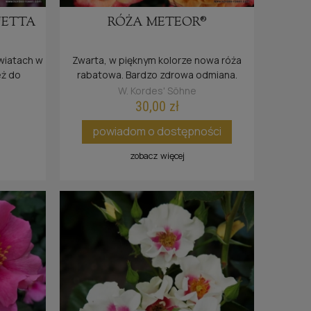
UETTA
RÓŻA METEOR®
wiatach w
Zwarta, w pięknym kolorze nowa róża
eż do
rabatowa. Bardzo zdrowa odmiana.
W. Kordes' Söhne
30,00 zł
powiadom o dostępności
zobacz więcej