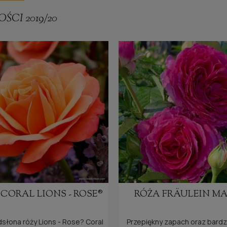
ŚCI 2019/20
u Coral Lions Rose®.
CORAL LIONS - ROSE®
RÓŻA FRÄULEIN M
each Melba
Meteor
Roselina
, Pink Forest Rose
Mango
, Vu
®,
®,
®
®,
®
słona róży Lions - Rose? Coral
Przepiękny zapach oraz bard