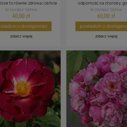
 Pink
, See You in red
Ile De Fleurs
, Weisse Wolke
Impala
®
®,
®
®,
®
Rose to równie zdrowa i obficie
odporność na choroby, g
a różą jak jej starszy sport. W
przedstawiciel serii Parf
W. Kordes' Söhne
W. Kordes' Söhne
e bardziej okazałym kolorze.
40,00 zł
60,00 zł
wiadom o dostępności
powiadom o dostępno
zobacz więcej
zobacz więcej