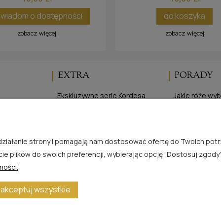
wiadom o dostępności
do koszyka
zobacz więcej
zobacz więcej
EXTRA
PORADY
Ekskluzywne serie Kordesa
Jakie róże wy
Elegancka Ogrodniczka
Cięcie róż
ści
Program lojalnościowy
Sadzenie róż 
je
Sadzenie róż 
e działanie strony i pomagają nam dostosować ofertę do Twoich po
Zasady uprawy
cie plików do swoich preferencji, wybierając opcję "Dostosuj zgody"
ności.
akceptuj wszystkie