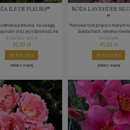
ŻA ILE DE FLEURS®
RÓŻA LAVENDER SIL
®
odmiana parkowa, na uwagę
Pionowa róża pnąca o małych k
ję kolor oraz jej odporność na
baldachach, idealna równi
choroby.
mniejszych ogrodów.
W. Kordes' Söhne
RosaĆwik
30,00 zł
45,00 zł
do koszyka
do koszyka
zobacz więcej
zobacz więcej