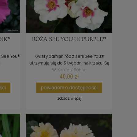
INK®
RÓŻA SEE YOU IN PURPLE®
ż See You®
Kwiaty odmian róż z serii See You
®
utrzymują się do 3 tygodni na krzaku. Są
bardzo odporne na deszcz oraz słońce.
W. Kordes' Söhne
40,00 zł
ści
powiadom o dostępności
zobacz więcej