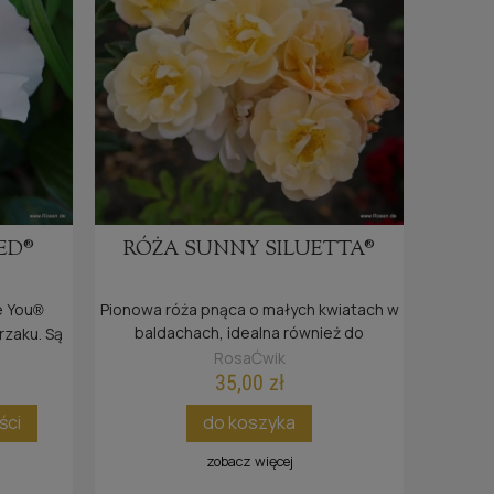
TE®
ści
ED®
RÓŻA SUNNY SILUETTA®
e You
Pionowa róża pnąca o małych kwiatach w
®
baldachach, idealna również do
rzaku. Są
mniejszych ogrodów.
z słońce.
RosaĆwik
35,00 zł
ści
do koszyka
zobacz więcej