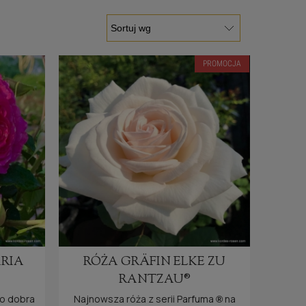
PROMOCJA
ARIA
RÓŻA GRÄFIN ELKE ZU
RANTZAU®
lcano
®,
zo dobra
Najnowsza róża z serii Parfuma
na
®