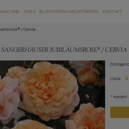
RMACYJNE
O NAS
BLOG ROSARIO GRUNTOWEGO
KONTAKT
äumsrose® / Cervia
 SANGERHÄUSER JUBILÄUMSROSE® / CERVIA
Dostępno
4
Cena:
*
wariant: