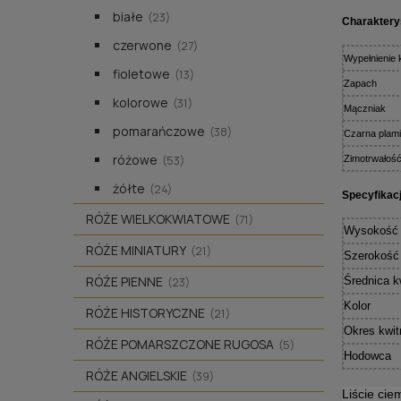
białe
(23)
Charaktery
czerwone
(27)
Wypełnienie 
fioletowe
(13)
Zapach
kolorowe
(31)
Mączniak
pomarańczowe
(38)
Czarna plamis
różowe
Zimotrwałoś
(53)
żółte
(24)
Specyfikac
RÓŻE WIELKOKWIATOWE
(71)
Wysokość 
RÓŻE MINIATURY
(21)
Szerokość
RÓŻE PIENNE
Średnica k
(23)
Kolor
RÓŻE HISTORYCZNE
(21)
Okres kwit
RÓŻE POMARSZCZONE RUGOSA
(5)
Hodowca
RÓŻE ANGIELSKIE
(39)
Liście cie