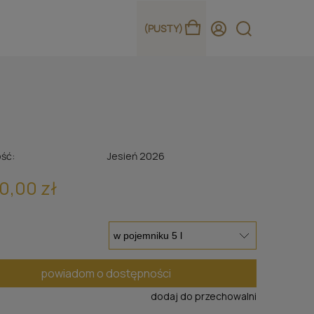
(PUSTY)
ść:
Jesień 2026
0,00 zł
powiadom o dostępności
dodaj do przechowalni