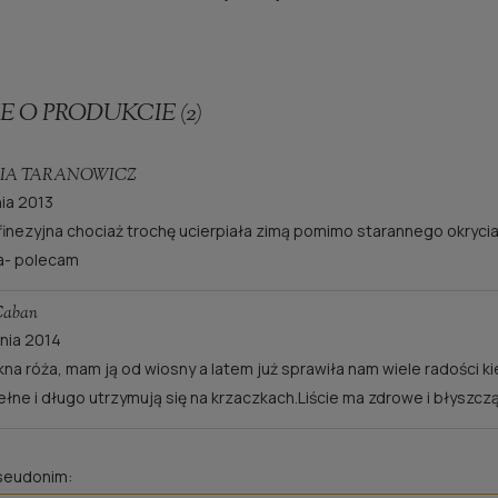
E O PRODUKCIE (2)
IA TARANOWICZ
nia 2013
 finezyjna chociaż trochę ucierpiała zimą pomimo starannego okrycia.
a- polecam
Caban
pnia 2014
kna róża, mam ją od wiosny a latem już sprawiła nam wiele radości k
ełne i długo utrzymują się na krzaczkach.Liście ma zdrowe i błyszcz
pseudonim: