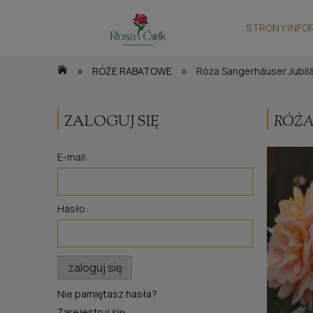
STRONY INFO
»
»
RÓŻE RABATOWE
Róża Sangerhäuser Jubil
ZALOGUJ SIĘ
RÓŻA
E-mail:
Hasło:
zaloguj się
Nie pamiętasz hasła?
Zarejestruj się