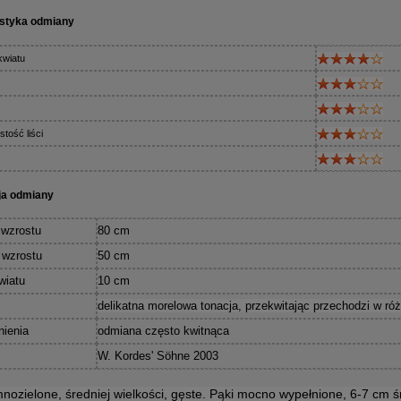
styka odmiany
kwiatu
tość liści
ć
ja odmiany
wzrostu
80 cm
 wzrostu
50 cm
wiatu
10 cm
delikatna morelowa tonacja, przekwitając przechodzi w róż
nienia
odmiana często kwitnąca
W. Kordes' Söhne 2003
mnozielone, średniej wielkości, gęste. Pąki mocno wypełnione, 6-7 cm ś