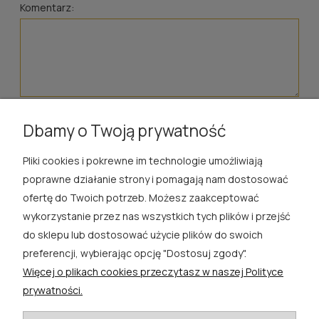
Komentarz:
wyślij
Dbamy o Twoją prywatność
Pliki cookies i pokrewne im technologie umożliwiają
ROSA ĆWIK
poprawne działanie strony i pomagają nam dostosować
ofertę do Twoich potrzeb. Możesz zaakceptować
SKLEP
wykorzystanie przez nas wszystkich tych plików i przejść
do sklepu lub dostosować użycie plików do swoich
EXTRA
preferencji, wybierając opcję "Dostosuj zgody".
Więcej o plikach cookies przeczytasz w naszej Polityce
PORADY
prywatności.