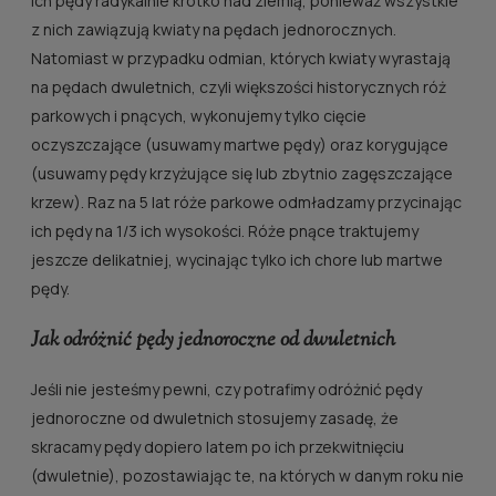
ich pędy radykalnie krótko nad ziemią, ponieważ wszystkie
z nich zawiązują kwiaty na pędach jednorocznych.
Natomiast w przypadku odmian, których kwiaty wyrastają
na pędach dwuletnich, czyli większości historycznych róż
parkowych i pnących, wykonujemy tylko cięcie
oczyszczające (usuwamy martwe pędy) oraz korygujące
(usuwamy pędy krzyżujące się lub zbytnio zagęszczające
krzew). Raz na 5 lat róże parkowe odmładzamy przycinając
ich pędy na 1/3 ich wysokości. Róże pnące traktujemy
jeszcze delikatniej, wycinając tylko ich chore lub martwe
pędy.
Jak odróżnić pędy jednoroczne od dwuletnich
Jeśli nie jesteśmy pewni, czy potrafimy odróżnić pędy
jednoroczne od dwuletnich stosujemy zasadę, że
skracamy pędy dopiero latem po ich przekwitnięciu
(dwuletnie), pozostawiając te, na których w danym roku nie