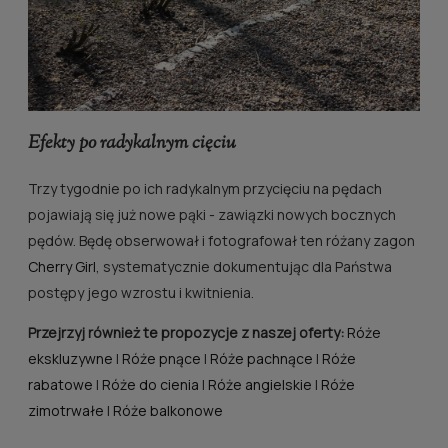
Efekty po radykalnym cięciu
Trzy tygodnie po ich radykalnym przycięciu na pędach
pojawiają się już nowe pąki - zawiązki nowych bocznych
pędów. Będę obserwował i fotografował ten różany zagon
Cherry Girl
, systematycznie dokumentując dla Państwa
postępy jego wzrostu i kwitnienia.
Przejrzyj również te propozycje z naszej oferty:
Róże
ekskluzywne
|
Róże pnące
|
Róże pachnące
|
Róże
rabatowe
|
Róże do cienia
|
Róże angielskie
|
Róże
zimotrwałe
|
Róże balkonowe