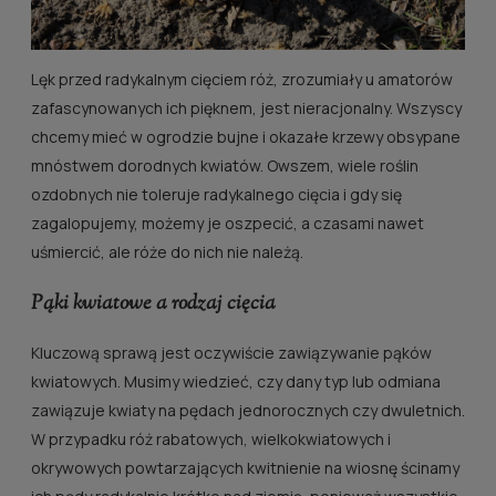
Lęk przed radykalnym cięciem róż, zrozumiały u amatorów
zafascynowanych ich pięknem, jest nieracjonalny. Wszyscy
chcemy mieć w ogrodzie bujne i okazałe krzewy obsypane
mnóstwem dorodnych kwiatów. Owszem, wiele roślin
ozdobnych nie toleruje radykalnego cięcia i gdy się
zagalopujemy, możemy je oszpecić, a czasami nawet
uśmiercić, ale róże do nich nie należą.
Pąki kwiatowe a rodzaj cięcia
Kluczową sprawą jest oczywiście zawiązywanie pąków
kwiatowych. Musimy wiedzieć, czy dany typ lub odmiana
zawiązuje kwiaty na pędach jednorocznych czy dwuletnich.
W przypadku róż rabatowych, wielkokwiatowych i
okrywowych powtarzających kwitnienie na wiosnę ścinamy