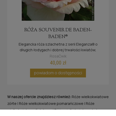
RÓŻA SOUVENIR DE BADEN-
BADEN®
Elegancka róża szlachetna z serii Eleganza
o
®
długich łodygach i dobrej trwałości kwiatów,
elegancka barwa i karbowane płatki kwiatów.
RosaĆwik
Nadanie imienia miało miejsce w znanym kurorcie
40,00 zł
Baden-Baden w czerwcu 2008 r.
powiadom o dostępności
W naszej ofercie znajdziesz również:
Róże wielkokwiatowe
zółte
|
Róże wielkokwiatowe pomarańczowe
|
Róże
wielkokwiatowe fioletowe
|
Róże wielkokwiatowe kolorowe