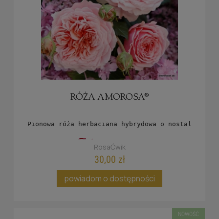
RÓŻA AMOROSA®
Pionowa róża herbaciana hybrydowa o nostalgicznie
RosaĆwik
30,00 zł
powiadom o dostępności
NOWOŚĆ