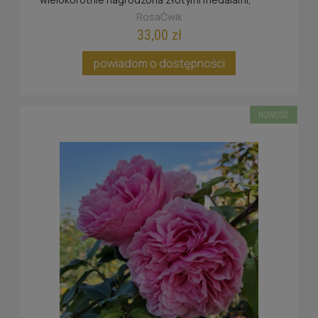
często kwitnąca z wyróżnieniem ADR.
RosaĆwik
33,00 zł
powiadom o dostępności
NOWOŚĆ