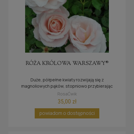
RÓŻA KRÓLOWA WARSZAWY®
Duże, półpełne kwiaty rozwijają się z
magnoliowych pąków, stopniowo przybierając
porcelanowo-perłową barwę
RosaĆwik
35,00 zł
powiadom o dostępności