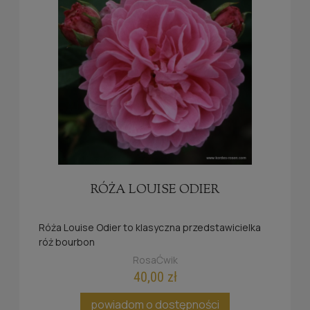
RÓŻA LOUISE ODIER
Róża
Louise Odier
to klasyczna przedstawicielka
róż bourbon
RosaĆwik
40,00 zł
powiadom o dostępności