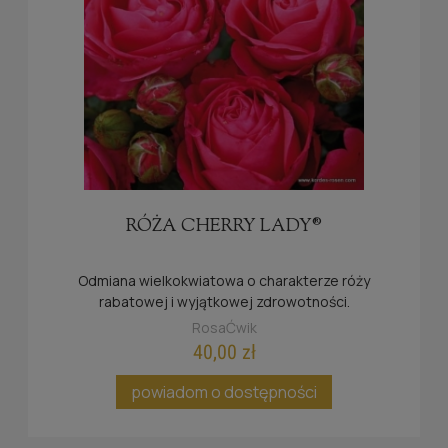
RÓŻA CHERRY LADY®
Odmiana
wielkokwiatowa o charakterze róży
rabatowej i wyjątkowej zdrowotności
.
RosaĆwik
40,00 zł
powiadom o dostępności