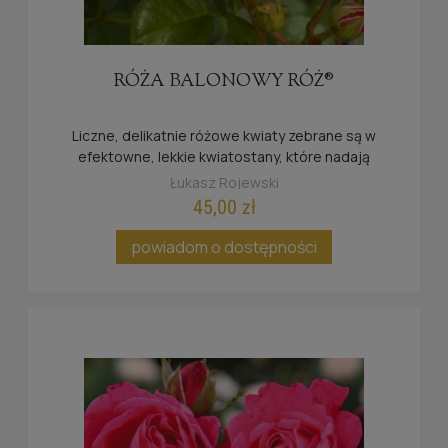
RÓŻA BALONOWY RÓŻ®
Liczne, delikatnie różowe kwiaty zebrane są w
efektowne, lekkie kwiatostany, które nadają
krzewowi romantyczny i bardzo świeży wygląd.
Łukasz Rojewski
45,00 zł
powiadom o dostępności