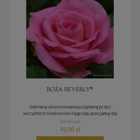
RÓŻA BEVERLY®
Odmiana uhonorowana pożądaną przez
wszystkich hodowców nagrodą specjalną dla
najmocniej pachnącej róży 2008.
RosaĆwik
40,00 zł