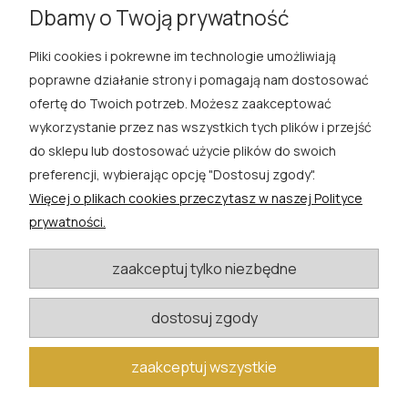
|
Róże wielkokwiatowe czerwone
|
Róże wielkokwiatowe
Dbamy o Twoją prywatność
białe
Pliki cookies i pokrewne im technologie umożliwiają
ROSA ĆWIK
poprawne działanie strony i pomagają nam dostosować
ofertę do Twoich potrzeb. Możesz zaakceptować
SKLEP
wykorzystanie przez nas wszystkich tych plików i przejść
do sklepu lub dostosować użycie plików do swoich
EXTRA
preferencji, wybierając opcję "Dostosuj zgody".
Więcej o plikach cookies przeczytasz w naszej Polityce
PORADY
prywatności.
KATEGORIE BLOGU
zaakceptuj tylko niezbędne
dostosuj zgody
W razie pytań i wątpliwości prosimy o kontakt
biuro@rosacwik.pl
zaakceptuj wszystkie