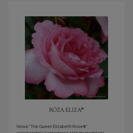
RÓŻA ELIZA®
Nowa "The Queen Elizabeth Rose
" ,
®
wielokorotnie nagrodzona złotymi medalami,