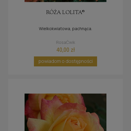
RÓŻA LOLITA®
Wielkokwiatowa, pachnąca.
RosaĆwik
40,00 zł
powiadom o dostępności