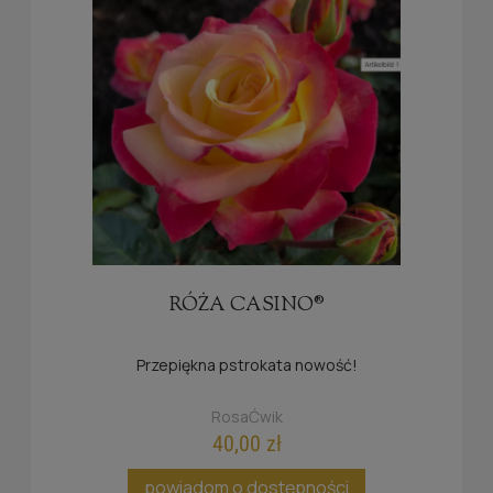
RÓŻA CASINO®
Przepiękna pstrokata nowość!
RosaĆwik
40,00 zł
powiadom o dostępności