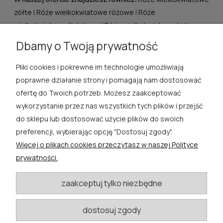
zółte
|
Róże wielkokwiatowe różowe
|
Róże
wielkokwiatowe fioletowe
|
Róże wielkokwiatowe kolorowe
|
Róże wielkokwiatowe czerwone
|
Róże wielkokwiatowe
Dbamy o Twoją prywatność
białe
Pliki cookies i pokrewne im technologie umożliwiają
ROSA ĆWIK
poprawne działanie strony i pomagają nam dostosować
ofertę do Twoich potrzeb. Możesz zaakceptować
SKLEP
wykorzystanie przez nas wszystkich tych plików i przejść
do sklepu lub dostosować użycie plików do swoich
EXTRA
preferencji, wybierając opcję "Dostosuj zgody".
Więcej o plikach cookies przeczytasz w naszej Polityce
PORADY
prywatności.
KATEGORIE BLOGU
zaakceptuj tylko niezbędne
dostosuj zgody
W razie pytań i wątpliwości prosimy o kontakt