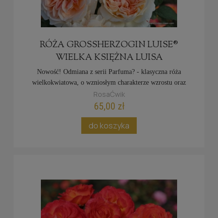
RÓŻA GROSSHERZOGIN LUISE® W
IELKA KSIĘŻNA LUISA
Nowość! Odmiana z serii Parfuma? - klasyczna róża
wielkokwiatowa, o wzniosłym charakterze wzrostu oraz
RosaĆwik
wielkich symetrycznych kwiatach, co czyni ją idealną różą
na kwiat cięty.
65,00 zł
do koszyka