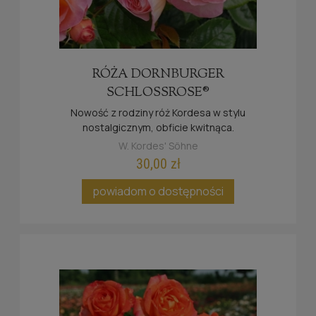
RÓŻA DORNBURGER
SCHLOSSROSE®
Nowość z rodziny róż Kordesa w stylu
nostalgicznym, obficie kwitnąca.
W. Kordes' Söhne
30,00 zł
powiadom o dostępności