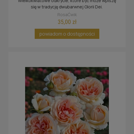
Wielkokwiatowe odkrycie, które być może wpiszę
się w tradycję dwubarwnej Glorii Dei.
RosaĆwik
35,00 zł
powiadom o dostępności