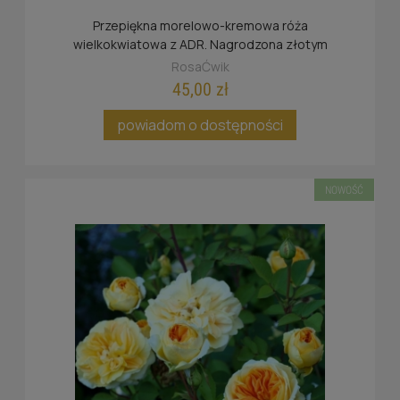
Przepiękna morelowo-kremowa róża
wielkokwiatowa z ADR. Nagrodzona złotym
medalem.
RosaĆwik
45,00 zł
powiadom o dostępności
NOWOŚĆ