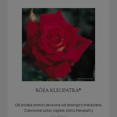
RÓŻA KLEOPATRA®
Od środka winnoczerwona od zewnątrz miedziana.
Czerwone usta i ciężkie złoto Kleopatry
symbolizują tę zmysłową różę.
RosaĆwik