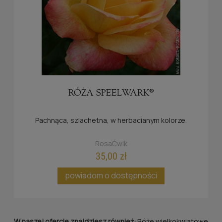
RÓŻA SPEELWARK®
Pachnąca, szlachetna, w herbacianym kolorze.
RosaĆwik
35,00 zł
powiadom o dostępności
W naszej ofercie znajdziesz również:
Róże wielkokwiatowe