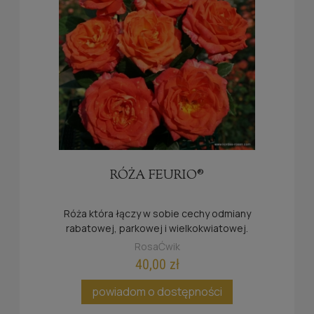
RÓŻA FEURIO®
Róża która łączy w sobie cechy odmiany
rabatowej, parkowej i wielkokwiatowej.
RosaĆwik
40,00 zł
powiadom o dostępności