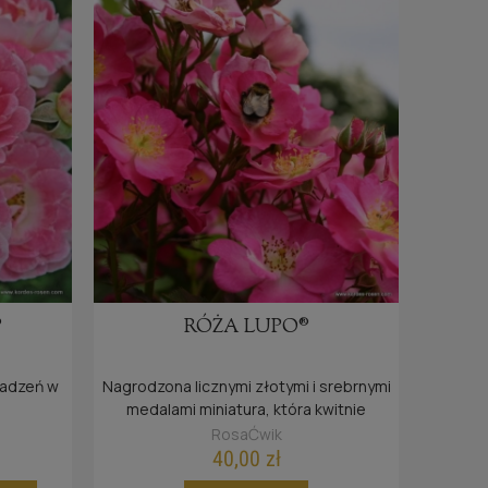
®
RÓŻA LUPO®
sadzeń w
Nagrodzona licznymi złotymi i srebrnymi
!
medalami miniatura, która kwitnie
nieprzerwanie.
RosaĆwik
40,00 zł