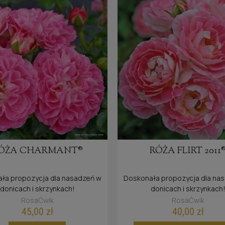
ÓŻA CHARMANT®
RÓŻA FLIRT 2011
ła propozycja dla nasadzeń w
Doskonała propozycja dla na
donicach i skrzynkach!
donicach i skrzynkach
RosaĆwik
RosaĆwik
45,00 zł
40,00 zł