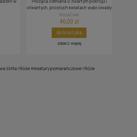
sadzeń w
Płożąca odmiana o zwartym pokroju i
!
otwartych, prostych kwiatach wabi owady
zbierające pyłek.
RosaĆwik
40,00 zł
do koszyka
zobacz więcej
wa żółta
|
Róże miniatury pomarańczowe
|
Róże
 ZU