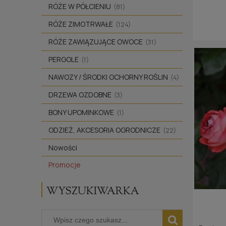
RÓŻE W PÓŁCIENIU
(81)
RÓŻE ZIMOTRWAŁE
(124)
RÓŻE ZAWIĄZUJĄCE OWOCE
(31)
PERGOLE
(1)
NAWOZY / ŚRODKI OCHORNY ROŚLIN
(4)
DRZEWA OZDOBNE
(3)
BONY UPOMINKOWE
(1)
ODZIEŻ, AKCESORIA OGRODNICZE
(22)
Nowości
Promocje
WYSZUKIWARKA