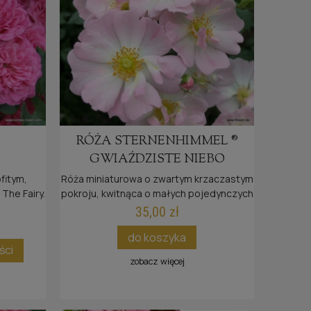
RÓŻA STERNENHIMMEL ®
GWIAŹDZISTE NIEBO
fitym,
Róża miniaturowa o zwartym krzaczastym
 The Fairy.
pokroju, kwitnąca o małych pojedynczych
kwiatach i dużej odporności na choroby.
35,00 zł
Należąca do naszej przyjaznej
do koszyka
®
pszczołom kolekcji NectarGarden
.
ści
zobacz więcej