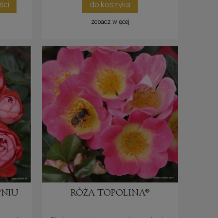
ści
do koszyka
zobacz więcej
PNIU
RÓŻA TOPOLINA®