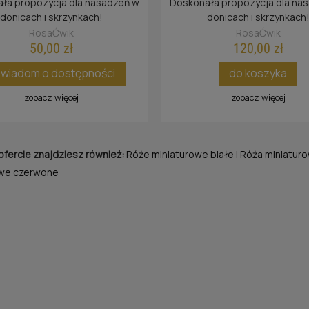
ła propozycja dla nasadzeń w
Doskonała propozycja dla na
donicach i skrzynkach!
donicach i skrzynkach
RosaĆwik
RosaĆwik
50,00 zł
120,00 zł
wiadom o dostępności
do koszyka
zobacz więcej
zobacz więcej
ofercie znajdziesz również:
Róże miniaturowe białe
|
Róża miniaturo
owe czerwone
RÓŻA ROSARIUM
RÓŻA GRÄFIN ELKE
UETERSEN®
RANTZAU®