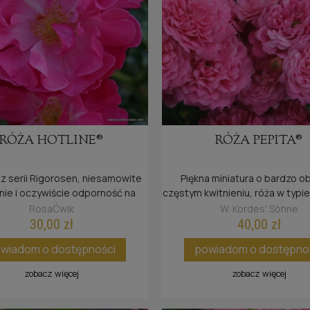
RÓŻA HOTLINE®
RÓŻA PEPITA®
 serii Rigorosen, niesamowite
Piękna miniatura o bardzo ob
nie i oczywiście odporność na
częstym kwitnieniu, róża w typie
choroby.
RosaĆwik
W. Kordes' Söhne
30,00 zł
40,00 zł
wiadom o dostępności
powiadom o dostępno
zobacz więcej
zobacz więcej