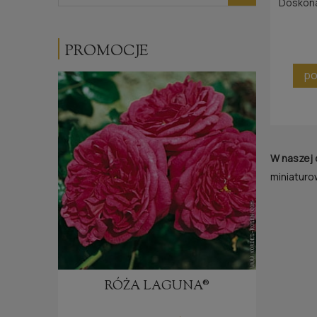
Doskona
PROMOCJE
po
W naszej 
miniatur
E®
RÓŻA LAGUNA®