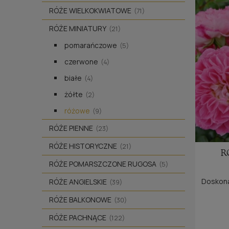
RÓŻE WIELKOKWIATOWE
(71)
RÓŻE MINIATURY
(21)
pomarańczowe
(5)
czerwone
(4)
białe
(4)
żółte
(2)
różowe
(9)
RÓŻE PIENNE
(23)
RÓŻE HISTORYCZNE
(21)
R
RÓŻE POMARSZCZONE RUGOSA
(5)
Doskona
RÓŻE ANGIELSKIE
(39)
RÓŻE BALKONOWE
(30)
RÓŻE PACHNĄCE
(122)