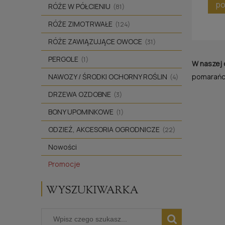
po
RÓŻE W PÓŁCIENIU
(81)
RÓŻE ZIMOTRWAŁE
(124)
RÓŻE ZAWIĄZUJĄCE OWOCE
(31)
PERGOLE
(1)
W naszej 
pomarań
NAWOZY / ŚRODKI OCHORNY ROŚLIN
(4)
DRZEWA OZDOBNE
(3)
BONY UPOMINKOWE
(1)
ODZIEŻ, AKCESORIA OGRODNICZE
(22)
Nowości
Promocje
WYSZUKIWARKA