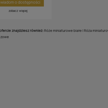
wiadom o dostępności
zobacz więcej
ofercie znajdziesz również:
Róże miniaturowe białe
|
Róża miniaturo
czowe