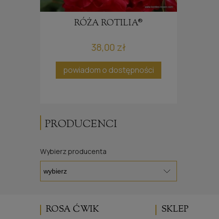
R
ROSE®
RÓŻA ROTILIA®
38,00 zł
ci
powiadom o dostępności
PRODUCENCI
Wybierz producenta
ROSA ĆWIK
SKLEP