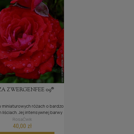
ŻA ZWERGENFEE 09®
 miniaturowych różach o bardzo
 liściach. Jej intensywnej barwy
ki kwiatów przyciągają wzrok,
RosaĆwik
lnie, gdy są wyeksponowane w
40,00 zł
ach, na balkonie lub tarasie.