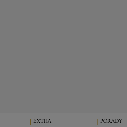
ÓŻA CONSTANZE
DOLOMITI®
MOZART®
40,00 zł
53,00 zł
powiadom o dostępno
do koszyka
EXTRA
PORADY