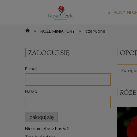
STRONY INFO
»
»
RÓŻE MINIATURY
czerwone
ZALOGUJ SIĘ
OPCJ
E-mail:
Katego
Hasło:
RÓŻE
zaloguj się
Nie pamiętasz hasła?
Zarejestruj się