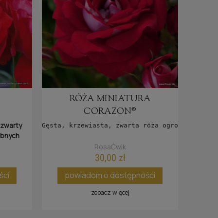
RÓŻA MINIATURA
CORAZON®
 zwarty
Gęsta, krzewiasta, zwarta róża ogrodowa o pod
obnych
szki.
RosaĆwik
30,00 zł
ści
powiadom o dostępności
zobacz więcej