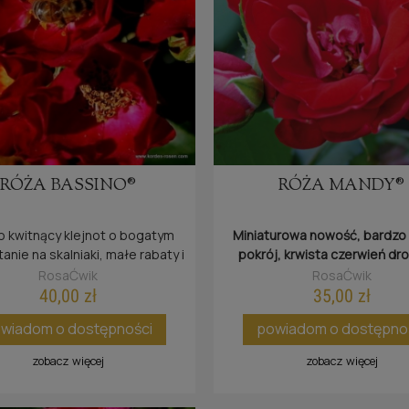
RÓŻA BASSINO®
RÓŻA MANDY®
 kwitnący klejnot o bogatym
Miniaturowa nowość, bardzo
anie na skalniaki, małe rabaty i
pokrój, krwista czerwień dr
balkony.
kwiatów, zebranych w balda
RosaĆwik
RosaĆwik
40,00 zł
35,00 zł
wiadom o dostępności
powiadom o dostępno
zobacz więcej
zobacz więcej