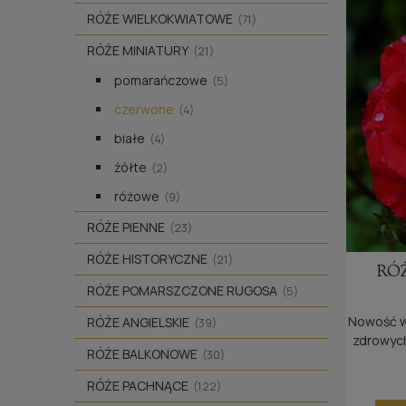
RÓŻE WIELKOKWIATOWE
(71)
RÓŻE MINIATURY
(21)
pomarańczowe
(5)
czerwone
(4)
białe
(4)
żółte
(2)
różowe
(9)
RÓŻE PIENNE
(23)
RÓŻE HISTORYCZNE
(21)
RÓ
RÓŻE POMARSZCZONE RUGOSA
(5)
Nowość w
RÓŻE ANGIELSKIE
(39)
zdrowych
RÓŻE BALKONOWE
(30)
baldasz
szczegó
RÓŻE PACHNĄCE
(122)
donic