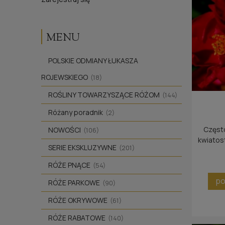
MENU
POLSKIE ODMIANY ŁUKASZA
ROJEWSKIEGO
(18)
ROŚLINY TOWARZYSZĄCE RÓŻOM
(144)
Różany poradnik
(2)
Często
NOWOŚCI
(106)
kwiatost
SERIE EKSKLUZYWNE
(201)
RÓŻE PNĄCE
(54)
po
RÓŻE PARKOWE
(90)
RÓŻE OKRYWOWE
(61)
RÓŻE RABATOWE
(140)