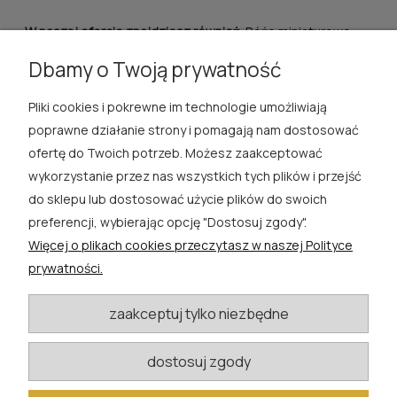
W naszej ofercie znajdziesz również:
Róże miniaturowe
białe
|
Róże miniatury różowe
|
Róże miniatury
Dbamy o Twoją prywatność
pomarańczowe
|
Róże miniaturowe czerwone
Pliki cookies i pokrewne im technologie umożliwiają
ROSA ĆWIK
poprawne działanie strony i pomagają nam dostosować
ofertę do Twoich potrzeb. Możesz zaakceptować
SKLEP
wykorzystanie przez nas wszystkich tych plików i przejść
do sklepu lub dostosować użycie plików do swoich
EXTRA
preferencji, wybierając opcję "Dostosuj zgody".
Więcej o plikach cookies przeczytasz w naszej Polityce
PORADY
prywatności.
KATEGORIE BLOGU
zaakceptuj tylko niezbędne
dostosuj zgody
W razie pytań i wątpliwości prosimy o kontakt
biuro@rosacwik.pl