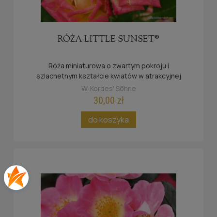
RÓŻA LITTLE SUNSET®
Róża miniaturowa o zwartym pokroju i
szlachetnym kształcie kwiatów w atrakcyjnej
żółto-czerwonej tonacji barw.
W. Kordes' Söhne
30,00 zł
do koszyka