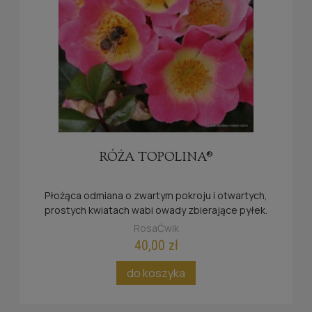
RÓŻA TOPOLINA®
Płożąca odmiana o zwartym pokroju i otwartych,
prostych kwiatach wabi owady zbierające pyłek.
RosaĆwik
40,00 zł
do koszyka