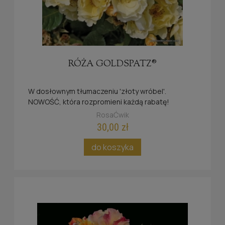
RÓŻA GOLDSPATZ®
W dosłownym tłumaczeniu 'złoty wróbel'.
NOWOŚĆ, która rozpromieni każdą rabatę!
RosaĆwik
30,00 zł
do koszyka