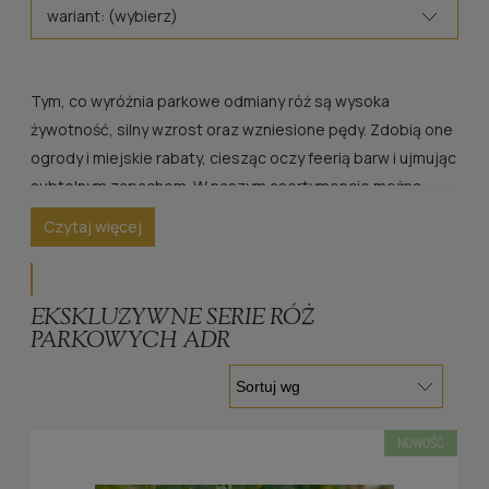
wariant: (wybierz)
Tym, co wyróżnia parkowe odmiany róż są wysoka
żywotność, silny wzrost oraz wzniesione pędy. Zdobią one
ogrody i miejskie rabaty, ciesząc oczy feerią barw i ujmując
subtelnym zapachem. W naszym asortymencie można
znaleźć róże parkowe z certyfikatem ADR, który stanowi
Czytaj więcej
potwierdzenie ich wysokiej jakości, a także wyjątkowej
odporności na mróz i choroby.
EKSKLUZYWNE SERIE RÓŻ
PARKOWYCH ADR
NOWOŚĆ