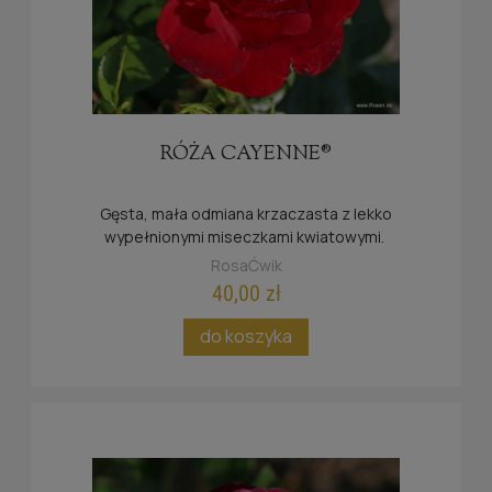
RÓŻA CAYENNE®
Gęsta, mała odmiana krzaczasta z lekko
wypełnionymi miseczkami kwiatowymi.
Przyjazna dla owadów, idealna na dużych
RosaĆwik
powierzchniach i jako niski żywopłot.
40,00 zł
do koszyka