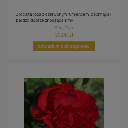
Złocista róża z czerwonym rumieńcem, pachnąca i
bardzo dobrze znosząca zimy
RosaĆwik
23,00 zł
powiadom o dostępności