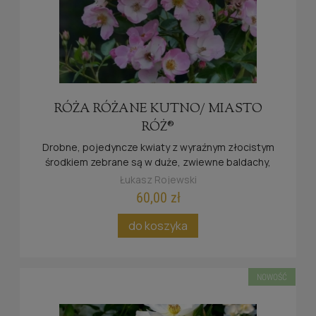
RÓŻA RÓŻANE KUTNO/ MIASTO
RÓŻ®
Drobne, pojedyncze kwiaty z wyraźnym złocistym
środkiem zebrane są w duże, zwiewne baldachy,
które nadają krzewowi lekkości i naturalnego
Łukasz Rojewski
charakteru.
60,00 zł
do koszyka
NOWOŚĆ