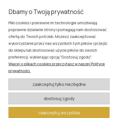
certyfikatem ADR
|
Różę okrywowe z certyfikatem ADR
|
Różę pnące z certyfikatem ADR
|
Różę rabatowe z
Dbamy o Twoją prywatność
certyfikatem ADR
|
Róże wielkokwiatowe z ADR
Pliki cookies i pokrewne im technologie umożliwiają
ROSA ĆWIK
poprawne działanie strony i pomagają nam dostosować
ofertę do Twoich potrzeb. Możesz zaakceptować
SKLEP
wykorzystanie przez nas wszystkich tych plików i przejść
do sklepu lub dostosować użycie plików do swoich
EXTRA
preferencji, wybierając opcję "Dostosuj zgody".
Więcej o plikach cookies przeczytasz w naszej Polityce
PORADY
prywatności.
KATEGORIE BLOGU
zaakceptuj tylko niezbędne
dostosuj zgody
W razie pytań i wątpliwości prosimy o kontakt
biuro@rosacwik.pl
zaakceptuj wszystkie