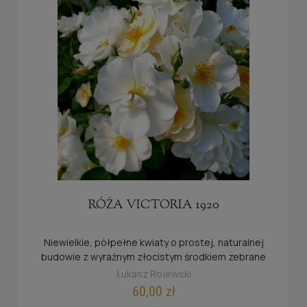
RÓŻA VICTORIA 1920
Niewielkie, półpełne kwiaty o prostej, naturalnej
budowie z wyraźnym złocistym środkiem zebrane
są w duże, efektowne wiechy.
Łukasz Rojewski
60,00 zł