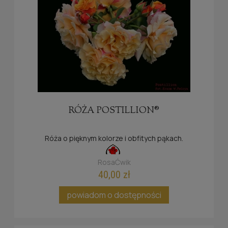
RÓŻA POSTILLION®
Róża o pięknym kolorze i obfitych pąkach.
RosaĆwik
40,00 zł
powiadom o dostępności