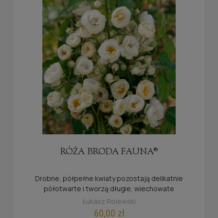
RÓŻA BRODA FAUNA®
Drobne, półpełne kwiaty pozostają delikatnie
półotwarte i tworzą długie, wiechowate
kwiatostany
Łukasz Rojewski
60,00 zł