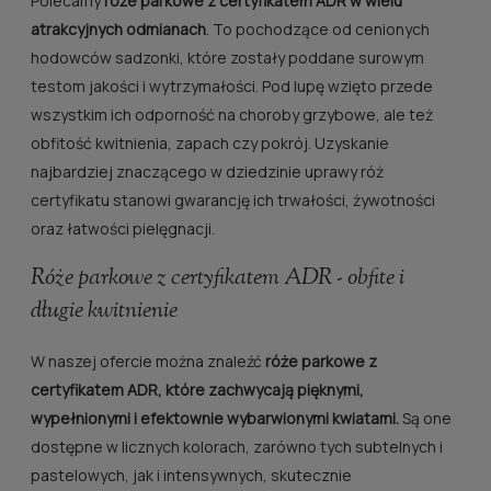
Polecamy
róże parkowe z certyfikatem ADR w wielu
atrakcyjnych odmianach
. To pochodzące od cenionych
hodowców sadzonki, które zostały poddane surowym
testom jakości i wytrzymałości. Pod lupę wzięto przede
wszystkim ich odporność na choroby grzybowe, ale też
obfitość kwitnienia, zapach czy pokrój. Uzyskanie
najbardziej znaczącego w dziedzinie uprawy róż
certyfikatu stanowi gwarancję ich trwałości, żywotności
oraz łatwości pielęgnacji.
Róże parkowe z certyfikatem ADR - obfite i
długie kwitnienie
W naszej ofercie można znaleźć
róże parkowe z
certyfikatem ADR, które zachwycają pięknymi,
wypełnionymi i efektownie wybarwionymi kwiatami.
Są one
dostępne w licznych kolorach, zarówno tych subtelnych i
pastelowych, jak i intensywnych, skutecznie