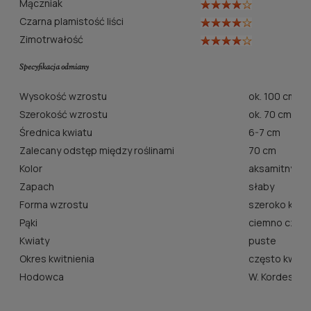
Mączniak
Czarna plamistość liści
Zimotrwałość
Specyfikacja odmiany
Wysokość wzrostu
ok. 100 cm
Szerokość wzrostu
ok. 70 cm
Średnica kwiatu
6-7 cm
Zalecany odstęp między roślinami
70 cm
Kolor
aksamitny cz
Zapach
słaby
Forma wzrostu
szeroko krze
Pąki
ciemno czer
Kwiaty
puste
Okres kwitnienia
często kwitn
Hodowca
W. Kordes' S