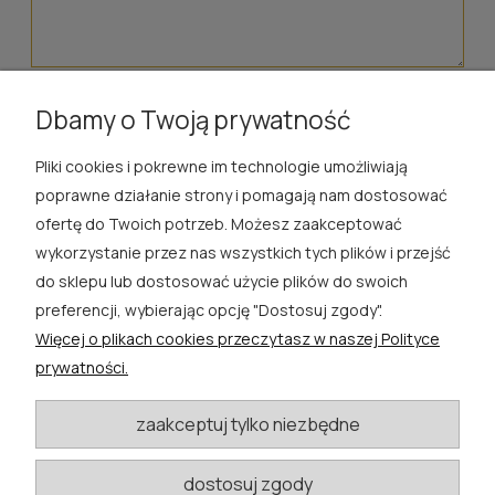
wyślij
Dbamy o Twoją prywatność
Pliki cookies i pokrewne im technologie umożliwiają
ROSA ĆWIK
poprawne działanie strony i pomagają nam dostosować
ofertę do Twoich potrzeb. Możesz zaakceptować
SKLEP
wykorzystanie przez nas wszystkich tych plików i przejść
do sklepu lub dostosować użycie plików do swoich
EXTRA
preferencji, wybierając opcję "Dostosuj zgody".
Więcej o plikach cookies przeczytasz w naszej Polityce
PORADY
prywatności.
KATEGORIE BLOGU
zaakceptuj tylko niezbędne
dostosuj zgody