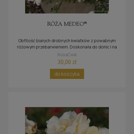
RÓŻA MEDEO®
Obfitość białych drobnych kwiatków z powabnym
różowym przebarwieniem. Doskonała do donic i na
publiczne tereny zieleni.
RosaĆwik
30,00 zł
do koszyka