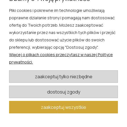
Pliki cookies i pokrewne im technologie umożliwiają
ROSA ĆWIK
poprawne działanie strony i pomagają nam dostosować
ofertę do Twoich potrzeb. Możesz zaakceptować
SKLEP
wykorzystanie przez nas wszystkich tych plików i przejść
do sklepu lub dostosować użycie plików do swoich
EXTRA
preferencji, wybierając opcję "Dostosuj zgody".
Więcej o plikach cookies przeczytasz w naszej Polityce
PORADY
prywatności.
KATEGORIE BLOGU
zaakceptuj tylko niezbędne
dostosuj zgody
W razie pytań i wątpliwości prosimy o kontakt
biuro@rosacwik.pl
zaakceptuj wszystkie
pokaż pełną wersję strony