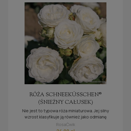
RÓŻA SCHNEEKÜSSCHEN®
(ŚNIEŻNY CAŁUSEK)
Nie jest to typowa róża miniaturowa. Jej silny
wzrost klasyfikuje ją również jako odmianę
rabatową o wielu zastosowaniach. Szczególnie
RosaĆwik
polecana do donic na balkon, czy taras.