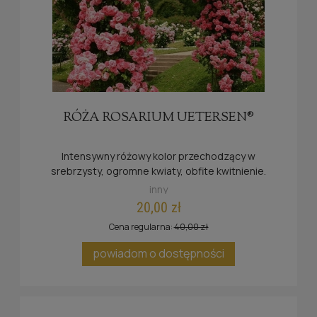
RÓŻA ROSARIUM UETERSEN®
Intensywny różowy kolor przechodzący w
srebrzysty, ogromne kwiaty, obfite kwitnienie.
Róża również nadaje się jako pnąca.
inny
20,00 zł
Cena regularna:
40,00 zł
powiadom o dostępności