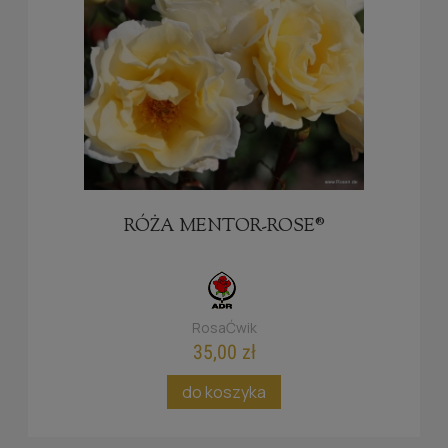
RÓŻA MENTOR-ROSE®
RosaĆwik
35,00 zł
do koszyka