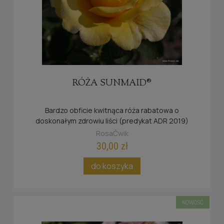
RÓŻA SUNMAID®
Bardzo obficie kwitnąca róża rabatowa o
doskonałym zdrowiu liści (predykat ADR 2019)
RosaĆwik
30,00 zł
do koszyka
NOWOŚĆ