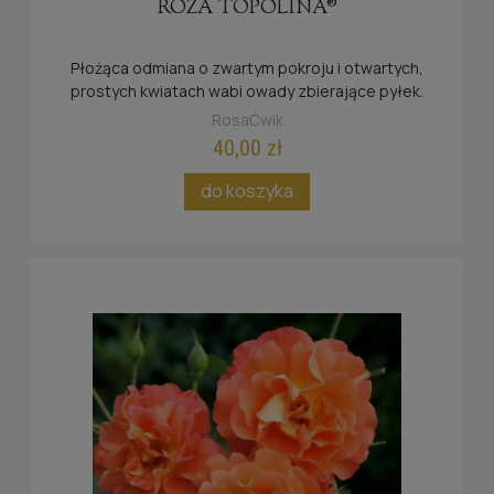
RÓŻA TOPOLINA®
Płożąca odmiana o zwartym pokroju i otwartych,
prostych kwiatach wabi owady zbierające pyłek.
RosaĆwik
40,00 zł
do koszyka