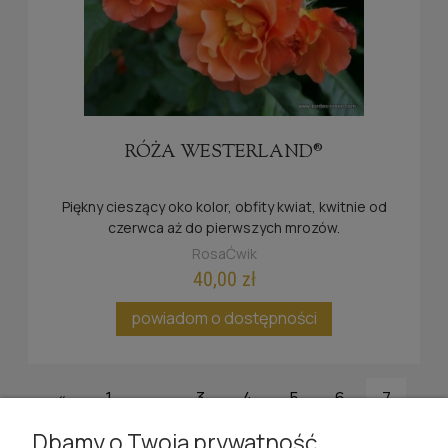
RÓŻA WESTERLAND®
Piękny cieszący oko kolor, obfity kwiat, kwitnie od
czerwca aż do pierwszych mrozów.
RosaĆwik
40,00 zł
powiadom o dostępności
«
1
...
3
4
5
6
7
»
Dbamy o Twoją prywatność