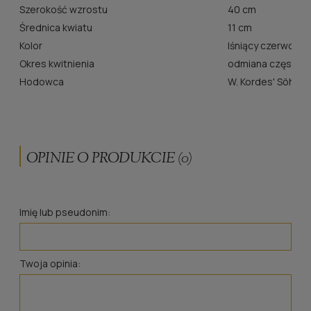
Szerokość wzrostu
40 cm
Średnica kwiatu
11 cm
Kolor
lśniący czerwony
Okres kwitnienia
odmiana często k
Hodowca
W. Kordes' Söhne
OPINIE O PRODUKCIE (0)
Imię lub pseudonim:
Twoja opinia: