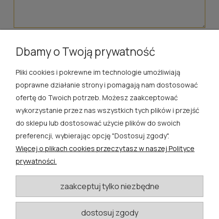
wyślij
Dbamy o Twoją prywatność
Pliki cookies i pokrewne im technologie umożliwiają
ROSA ĆWIK
poprawne działanie strony i pomagają nam dostosować
ofertę do Twoich potrzeb. Możesz zaakceptować
SKLEP
wykorzystanie przez nas wszystkich tych plików i przejść
do sklepu lub dostosować użycie plików do swoich
EXTRA
preferencji, wybierając opcję "Dostosuj zgody".
Więcej o plikach cookies przeczytasz w naszej Polityce
PORADY
prywatności.
KATEGORIE BLOGU
zaakceptuj tylko niezbędne
dostosuj zgody
W razie pytań i wątpliwości prosimy o kontakt