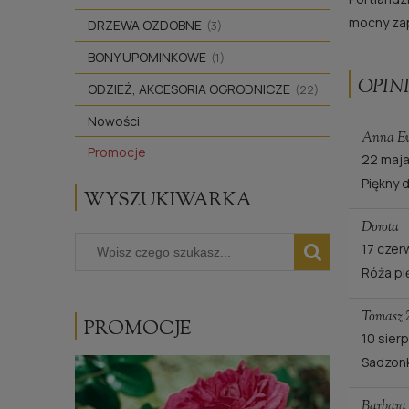
mocny za
DRZEWA OZDOBNE
(3)
BONY UPOMINKOWE
(1)
OPINI
ODZIEŻ, AKCESORIA OGRODNICZE
(22)
Nowości
Anna Ew
Promocje
22 maj
Piękny 
WYSZUKIWARKA
Dorota
17 czer
Róża pi
Tomasz 
PROMOCJE
10 sier
Sadzonk
Barbara 