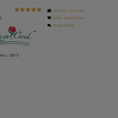
zapytaj o produkt
t:
poleć znajomemu
dodaj opinię
ktu:
180-5