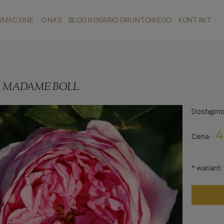
RMACYJNE
O NAS
BLOG ROSARIO GRUNTOWEGO
KONTAKT
 MADAME BOLL
Dostępno
4
Cena:
*
wariant: