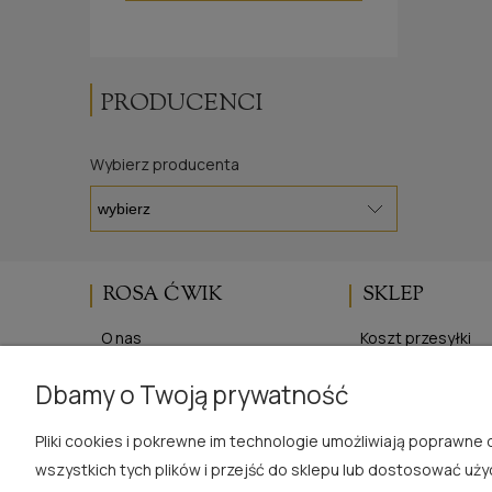
PRODUCENCI
Wybierz producenta
ROSA ĆWIK
SKLEP
O nas
Koszt przesyłki
Blog
Regulaminy
Dbamy o Twoją prywatność
Opinie Trustmate
Polityka prywatno
Kontakt
Zwroty i reklamac
Pliki cookies i pokrewne im technologie umożliwiają poprawn
wszystkich tych plików i przejść do sklepu lub dostosować uży