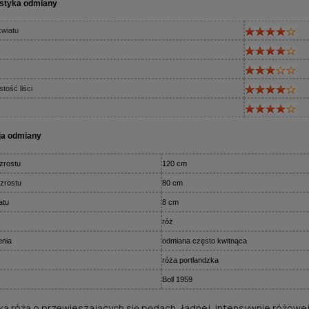
styka odmiany
kwiatu
tość liści
ja odmiany
zrostu
120 cm
zrostu
80 cm
atu
8 cm
róż
enia
odmiana często kwitnąca
róża portlandzka
Boll 1959
ka róża o przewieszających się pędach, ładnej, intensywnie różowej 