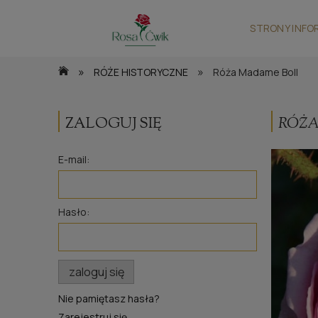
STRONY INFO
»
»
RÓŻE HISTORYCZNE
Róża Madame Boll
ZALOGUJ SIĘ
RÓŻA
E-mail:
Hasło:
zaloguj się
Nie pamiętasz hasła?
Zarejestruj się