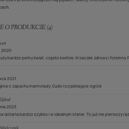
pach.
E O PRODUKCIE (4)
ert
a 2020
duży bardzo pełny kwiat, często kwitnie. Krzaczek zdrowy i foremny.
wca 2021
ękna o zapachu marmolady. Cudo rozjaśniające ogród
Zdybał
pnia 2023
a dotarła bardzo szybko i w idealnym stanie. To już nie pierwszy raz
Mielczarek