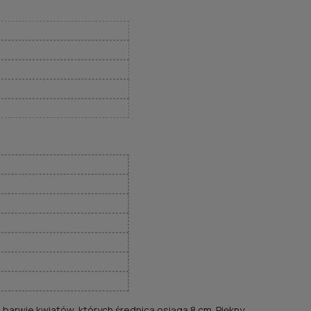
barwie kwiatów, których średnica osiąga 8 cm. Piękny,