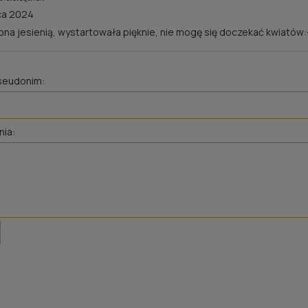
ca 2024
na jesienią, wystartowała pięknie, nie mogę się doczekać kwiatów:
pseudonim:
nia:
RÓŻA ROSARIUM
RÓŻA GRÄFIN ELKE
UETERSEN®
RANTZAU®
20,00 zł
30,00 zł
Cena regularna:
40,00 zł
Cena regularna:
60,00 zł
wiadom o dostępności
do koszyka