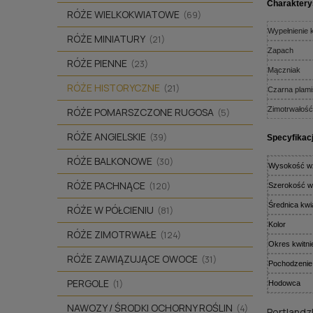
Charaktery
RÓŻE WIELKOKWIATOWE
(69)
Wypełnienie 
RÓŻE MINIATURY
(21)
Zapach
RÓŻE PIENNE
(23)
Mączniak
RÓŻE HISTORYCZNE
(21)
Czarna plamis
Zimotrwałość
RÓŻE POMARSZCZONE RUGOSA
(5)
RÓŻE ANGIELSKIE
(39)
Specyfikac
RÓŻE BALKONOWE
(30)
Wysokość w
RÓŻE PACHNĄCE
(120)
Szerokość w
Średnica kwi
RÓŻE W PÓŁCIENIU
(81)
Kolor
RÓŻE ZIMOTRWAŁE
(124)
Okres kwitni
RÓŻE ZAWIĄZUJĄCE OWOCE
(31)
Pochodzenie
PERGOLE
(1)
Hodowca
NAWOZY / ŚRODKI OCHORNY ROŚLIN
(4)
Portlandz