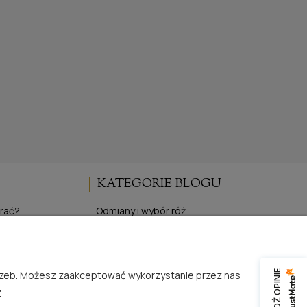
KATEGORIE BLOGU
brać?
Odmiany i wybór róż
Uprawa i pielęgnacja róż
pojemnikowych
Wydarzenia i targi różane
z gołym korzeniem
Inspiracje i życie z różami
SPRAWDŹ OPINIE
trzeb. Możesz zaakceptować wykorzystanie przez nas
 róż
Publikacje i media o RosaĆwik
.
Produkty i oferta specjalna