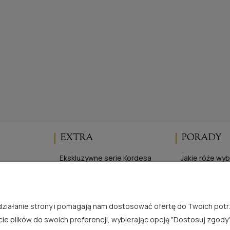
EXTRA
PORADY
Ekskluzywne serie Kordesa
Jakie róże wy
Elegancka Ogrodniczka
Cięcie róż
ści
Program lojalnościowy
Sadzenie róż 
je
Sadzenie róż 
e działanie strony i pomagają nam dostosować ofertę do Twoich po
Zasady uprawy
cie plików do swoich preferencji, wybierając opcję "Dostosuj zgody"