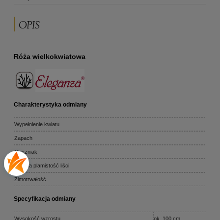
OPIS
Róża wielkokwiatowa
Charakterystyka odmiany
Wypełnienie kwiatu
Zapach
Mączniak
Czarna plamistość liści
Zimotrwałość
Specyfikacja odmiany
Wysokość wzrostu
ok. 100 cm