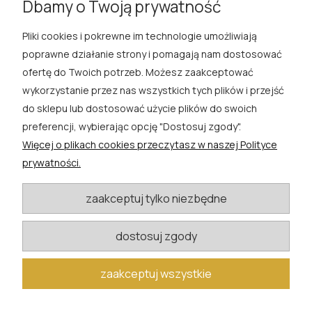
Dbamy o Twoją prywatność
Pliki cookies i pokrewne im technologie umożliwiają
ROSA ĆWIK
poprawne działanie strony i pomagają nam dostosować
ofertę do Twoich potrzeb. Możesz zaakceptować
SKLEP
wykorzystanie przez nas wszystkich tych plików i przejść
do sklepu lub dostosować użycie plików do swoich
EXTRA
preferencji, wybierając opcję "Dostosuj zgody".
Więcej o plikach cookies przeczytasz w naszej Polityce
PORADY
prywatności.
KATEGORIE BLOGU
zaakceptuj tylko niezbędne
dostosuj zgody
W razie pytań i wątpliwości prosimy o kontakt
biuro@rosacwik.pl
zaakceptuj wszystkie