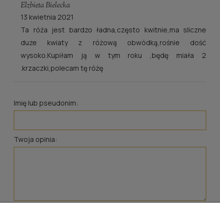
Elzbieta Bielecka
13 kwietnia 2021
Ta róża jest bardzo ładna,często kwitnie,ma sliczne
duze kwiaty z różową obwódką,rośnie dość
wysoko.Kupiłam ją w tym roku ,będę miała 2
.krzaczki,polecam tę różę
Imię lub pseudonim:
Twoja opinia:
wyślij