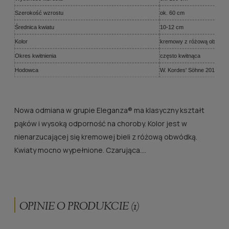
Szerokość wzrostu
ok. 60 cm
Średnica kwiatu
10-12 cm
Kolor
kremowy z różową obwódk
Okres kwitnienia
często kwitnąca
Hodowca
W. Kordes' Söhne 2014
Nowa odmiana w grupie Eleganza® ma klasyczny kształt
pąków i wysoką odporność na choroby. Kolor jest w
nienarzucającej się kremowej bieli z różową obwódką.
Kwiaty mocno wypełnione. Czarująca....
OPINIE O PRODUKCIE (1)