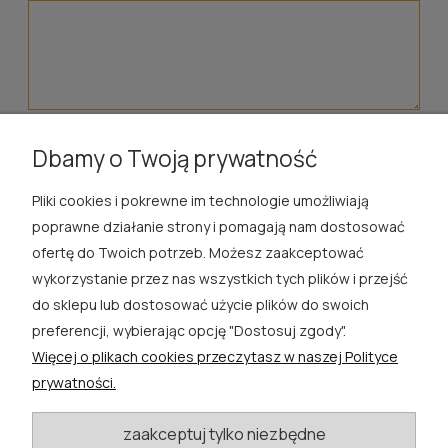
wyślij
Dbamy o Twoją prywatność
Pliki cookies i pokrewne im technologie umożliwiają
ROSA ĆWIK
poprawne działanie strony i pomagają nam dostosować
ofertę do Twoich potrzeb. Możesz zaakceptować
SKLEP
wykorzystanie przez nas wszystkich tych plików i przejść
do sklepu lub dostosować użycie plików do swoich
EXTRA
preferencji, wybierając opcję "Dostosuj zgody".
Więcej o plikach cookies przeczytasz w naszej Polityce
PORADY
prywatności.
KATEGORIE BLOGU
zaakceptuj tylko niezbędne