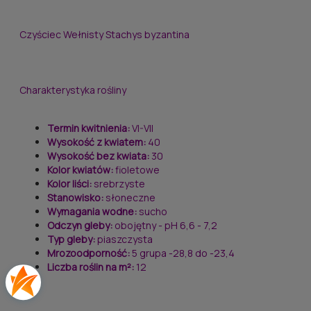
Czyściec Wełnisty Stachys byzantina
Charakterystyka rośliny
Termin kwitnienia:
VI-VII
Wysokość z kwiatem:
40
Wysokość bez kwiata:
30
Kolor kwiatów:
fioletowe
Kolor liści:
srebrzyste
Stanowisko:
słoneczne
Wymagania wodne:
sucho
Odczyn gleby:
obojętny - pH 6,6 - 7,2
Typ gleby:
piaszczysta
Mrozoodporność:
5 grupa -28,8 do -23,4
Liczba roślin na m²:
12