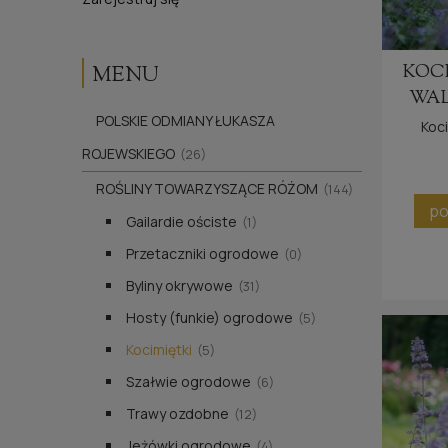
KOC
MENU
WAL
POLSKIE ODMIANY ŁUKASZA
Koci
ROJEWSKIEGO
(26)
ROŚLINY TOWARZYSZĄCE RÓŻOM
(144)
po
Gailardie ościste
(1)
Przetaczniki ogrodowe
(0)
Byliny okrywowe
(31)
Hosty (funkie) ogrodowe
(5)
Kocimiętki
(5)
Szałwie ogrodowe
(6)
Trawy ozdobne
(12)
Jeżówki ogrodowe
(4)