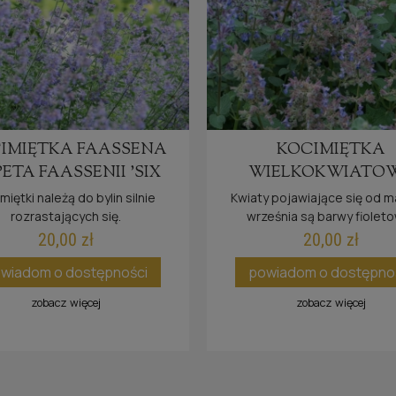
IMIĘTKA FAASSENA
KOCIMIĘTKA
ETA FAASSENII 'SIX
WIELKOKWIATO
HILL'S GIANT'
SUMMER MAGIC NE
miętki należą do bylin silnie
Kwiaty pojawiające się od m
rozrastających się.
września są barwy fiolet
GRANDIFLORA
20,00 zł
20,00 zł
wiadom o dostępności
powiadom o dostępno
zobacz więcej
zobacz więcej