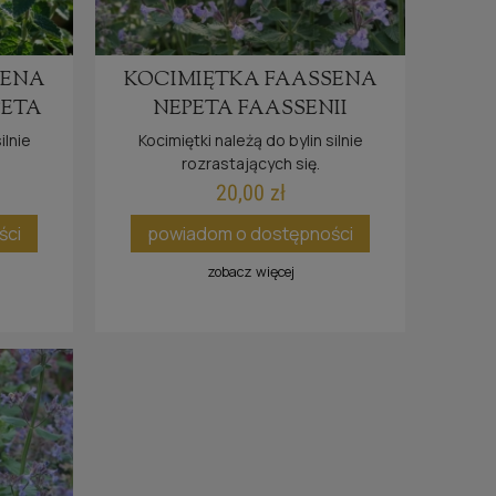
SENA
KOCIMIĘTKA FAASSENA
PETA
NEPETA FAASSENII
'PURRSIAN BLUE'
ilnie
Kocimiętki należą do bylin silnie
rozrastających się.
20,00 zł
ści
powiadom o dostępności
zobacz więcej