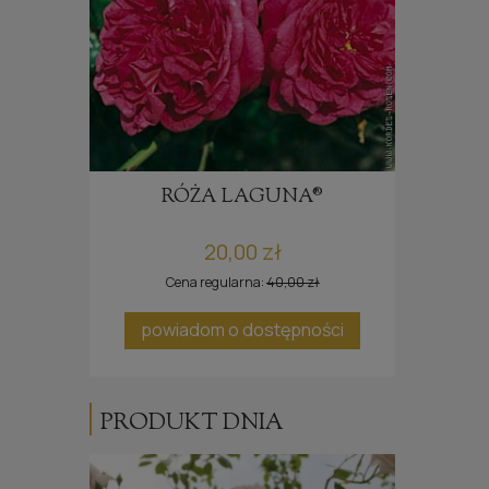
E®
RÓŻA LAGUNA®
20,00 zł
Cena regularna:
40,00 zł
ci
powiadom o dostępności
po
PRODUKT DNIA