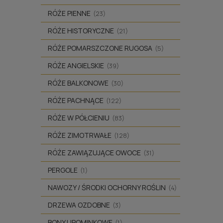
RÓŻE PIENNE
(23)
RÓŻE HISTORYCZNE
(21)
RÓŻE POMARSZCZONE RUGOSA
(5)
RÓŻE ANGIELSKIE
(39)
RÓŻE BALKONOWE
(30)
RÓŻE PACHNĄCE
(122)
RÓŻE W PÓŁCIENIU
(83)
RÓŻE ZIMOTRWAŁE
(128)
RÓŻE ZAWIĄZUJĄCE OWOCE
(31)
PERGOLE
(1)
NAWOZY / ŚRODKI OCHORNY ROŚLIN
(4)
DRZEWA OZDOBNE
(3)
BONY UPOMINKOWE
(1)