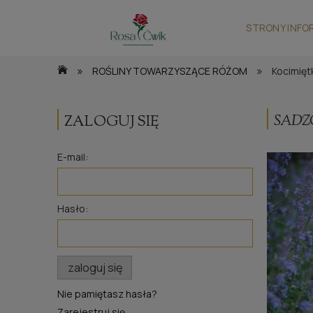
STRONY INFO
»
»
ROŚLINY TOWARZYSZĄCE RÓŻOM
Kocimięt
SADZ
ZALOGUJ SIĘ
E-mail:
Hasło:
zaloguj się
Nie pamiętasz hasła?
Zarejestruj się