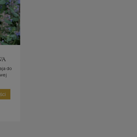
WA
PETA
aja do
owej
ści