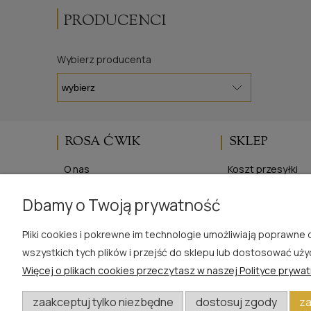
PRODUCENCI
Wybierz producenta
ROSA ĆWIK
SKLEP
O nas
Koszt przesyłki
Blog
Regulaminy
Dbamy o Twoją prywatność
Opinie Trustmate
Polityka prywatno
Kontakt
Zwroty i reklamac
Pliki cookies i pokrewne im technologie umożliwiają poprawn
wszystkich tych plików i przejść do sklepu lub dostosować uży
Więcej o plikach cookies przeczytasz w naszej Polityce prywat
W razie pytań i wątpliwości prosimy o kontakt
zaakceptuj tylko niezbędne
dostosuj zgody
za
biuro@rosacwik.pl