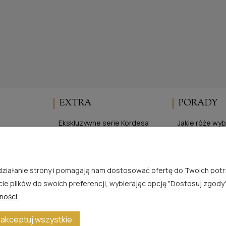
EXTRA
PORADY
Ekskluzywne serie Kordesa
Jakie róże wy
Elegancka Ogrodniczka
Cięcie róż
ści
Program lojalnościowy
Sadzenie róż 
je
Sadzenie róż 
e działanie strony i pomagają nam dostosować ofertę do Twoich po
Zasady uprawy
cie plików do swoich preferencji, wybierając opcję "Dostosuj zgody"
ności.
akceptuj wszystkie