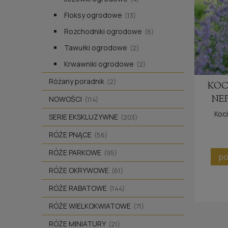
Floksy ogrodowe
(13)
Rozchodniki ogrodowe
(6)
Tawułki ogrodowe
(2)
Krwawniki ogrodowe
(2)
Różany poradnik
(2)
KOC
NEP
NOWOŚCI
(114)
Koci
SERIE EKSKLUZYWNE
(203)
RÓŻE PNĄCE
(56)
RÓŻE PARKOWE
(95)
po
RÓŻE OKRYWOWE
(61)
RÓŻE RABATOWE
(144)
RÓŻE WIELKOKWIATOWE
(71)
RÓŻE MINIATURY
(21)