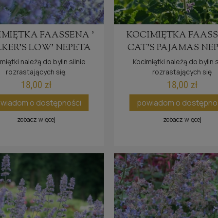
IMIĘTKA FAASSENA '
KOCIMIĘTKA FAAS
KER'S LOW' NEPETA
CAT'S PAJAMAS NE
FAASSENII
FAASSENII
miętki należą do bylin silnie
Kocimiętki należą do bylin s
rozrastających się.
rozrastających się
18,00 zł
18,00 zł
wiadom o dostępności
powiadom o dostępno
zobacz więcej
zobacz więcej