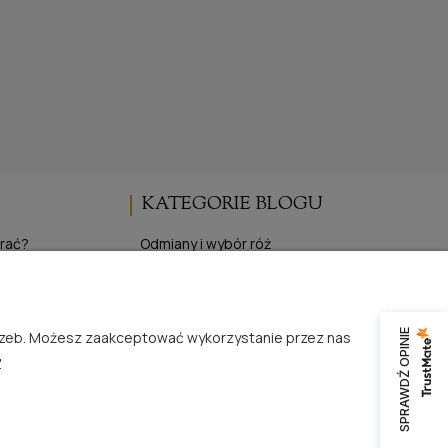
KATEGORIE BLOGU
brać?
Odmiany i wybór róż
Uprawa i pielęgnacja róż
pojemnikowych
Wydarzenia i targi różane
z gołym korzeniem
Inspiracje i życie z różami
SPRAWDŹ OPINIE
trzeb. Możesz zaakceptować wykorzystanie przez nas
 róż
Publikacje i media o RosaĆwik
.
Produkty i oferta specjalna