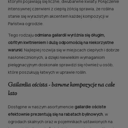
którymi pojawiają się liczne, dwubarwne kwiaty. Połączenie
intensywnej czerwieni z ciepłą żółcią sprawia, że roślina
stanie się wyrazistym akcentem każdej kompozycji w
Państwa ogrodzie.
Tego rodzaju
odmiana gailardii
wyróżnia się długim,
obfitym kwitnieniem i dużą odpornością na niekorzystne
warunki
. Najlepiej rozwija się w miejscach ciepłych i dobrze
nasłonecznionych, a dzięki niewielkim wymaganiom
pielęgnacyjnym doskonale sprawdzi się również u osób,
które poszukują łatwych w uprawie roślin.
Gailardia oścista - barwne kompozycje na całe
lato
Dostępne w naszym asortymencie
gailardie ościste
efektownie prezentują się na rabatach bylinowych
, w
ogrodach skalnych oraz w pojemnikach ustawionych na