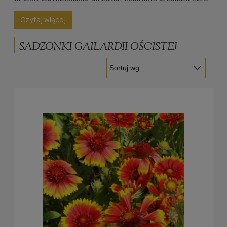
przestrzeń i sprawiają, że nawet najprostsze kompozycje
nabierają wyjątkowego charakteru. Jeśli zależy Państwu na
Czytaj więcej
roślinach, które długo kwitną, są łatwe w uprawie i
doskonale radzą sobie na słonecznych stanowiskach,
SADZONKI GAILARDII OŚCISTEJ
gailardie ościste będą doskonałym wyborem. W naszym
asortymencie znajdą Państwo starannie
wyselekcjonowane sadzonki, które przez całe lato
zachwycają słoneczną kolorystyką w odcieniach żółci,
czerwieni i pomarańczu, wprowadzając do ogrodu energię
oraz letni charakter.