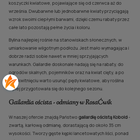
koszyczki kwiatowe, pojawiające się od czerwca aż do
września. Dwubarwne lub jednobarwne kwiaty przyciągają
wzrok swoimi ciepłymi barwami, dzięki czemu rabaty przez
całe lato pozostają pełne życia i koloru.
Bylina najlepiej rośnie na stanowiskach słonecznych, w
umiarkowanie wilgotnym podłożu. Jest mało wymagająca i
dobrze radzi sobie nawet w mniej sprzyjających
warunkach. Gailardie doskonale nadają się na rabaty, do
ogrodów skalnych, pojemników oraz na kwiat cięty, a po
przekwitnięciu warto usunąć pędy kwiatowe, aby roślina
lepiej przygotowała się do kolejnego sezonu.
Gailardia oścista - odmiany w RosaĆwik
W naszej ofercie znajdą Państwo
gailardię ościstą Kobold
-
zwartą, karłową odmianę, dorastającą do około 35 cm
wysokości. Tworzy gęste kępki lancetowatych liści, ponad