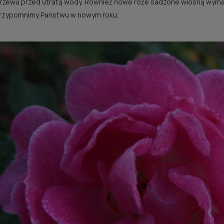
zewu przed utratą wody. Również nowe róże sadzone wiosną wyma
przypomnimy Państwu w nowym roku.