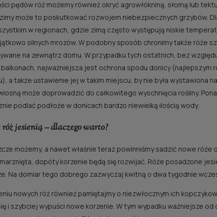
ści pędów róż możemy również okryć agrowłókniną, słomą lub tektur
 zimy może to poskutkować rozwojem niebezpiecznych grzybów. D
zystkim w regionach, gdzie zimą często występują niskie temperat
jątkowo silnych mrozów. W podobny sposób chronimy także róże sz
wane na zewnątrz domu. W przypadku tych ostatnich, bez względu n
i balkonach, najważniejsza jest ochrona spodu donicy (najlepszym 
), a także ustawienie jej w takim miejscu, by nie była wystawiona na 
iosną może doprowadzić do całkowitego wyschnięcia rośliny. Pona
nie podlać podłoże w donicach bardzo niewielką ilością wody.
 róż jesienią – dlaczego warto?
zcze możemy, a nawet właśnie teraz powinniśmy sadzić nowe róże do
RÓŻA ROTKÄPPCH
ŻA GRANDE AMORE®
marznięta, dopóty korzenie będą się rozwijać. Róże posadzone jesie
(CZERWONY KAPTU
e. Na domiar tego dobrego zazwyczaj kwitną o dwa tygodnie wcześ
40,00 zł
30,00 zł
eniu nowych róż również pamiętajmy o niezwłocznym ich kopczykowan
się i szybciej wypuści nowe korzenie. W tym wypadku ważniejsze o
do koszyka
powiadom o dostępno