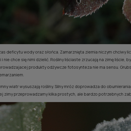
zas deficytu wody oraz słońca. Zamarznięta ziemia niczym chciwy l
 i nie chce się nimi dzielić. Rośliny liściaste zrzucają na zimę liście
rowadzajacej produkty odżywcze fotosynteza nie ma sensu. Grubsze
zemarzaniem.
zimny wiatr wysuszają rośliny. Silny mróz doprowadza do obumieran
j zimy przeprowadzamy kilka prostych, ale bardzo potrzebnych za