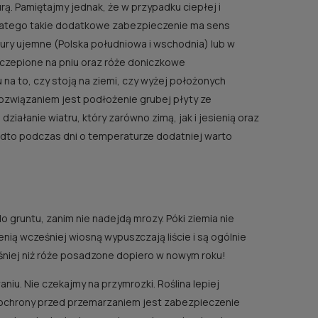
ą. Pamiętajmy jednak, że w przypadku ciepłej i
latego takie dodatkowe zabezpieczenie ma sens
ury ujemne (Polska południowa i wschodnia) lub w
czepione na pniu oraz róże doniczkowe
a to, czy stoją na ziemi, czy wyżej położonych
rozwiązaniem jest podłożenie grubej płyty ze
działanie wiatru, który zarówno zimą, jak i jesienią oraz
dto podczas dni o temperaturze dodatniej warto
 gruntu, zanim nie nadejdą mrozy. Póki ziemia nie
EN®
RÓ
RÓŻA TOPOLINA®
nią wcześniej wiosną wypuszczają liście i są ogólnie
REK)
JUBI
niej niż róże posadzone dopiero w nowym roku!
40,00 zł
iu. Nie czekajmy na przymrozki. Roślina lepiej
d ochrony przed przemarzaniem jest zabezpieczenie
do koszyka
ści
p