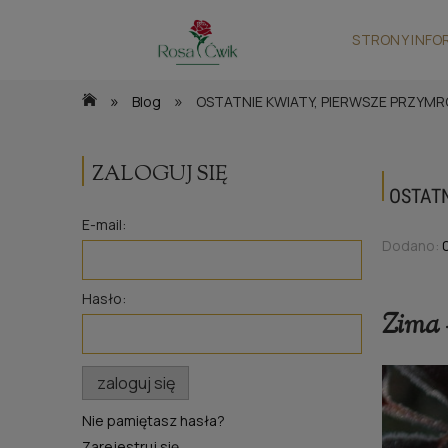
STRONY INFO
»
»
Blog
OSTATNIE KWIATY, PIERWSZE PRZYMR
ZALOGUJ SIĘ
OSTATN
E-mail:
Dodano:
Hasło:
Zima 
zaloguj się
Nie pamiętasz hasła?
Zarejestruj się