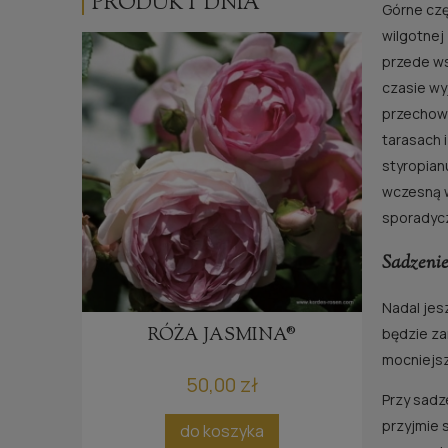
PRODUKT DNIA
Górne czę
wilgotnej
przede ws
czasie wy
przechowy
tarasach 
styropianu
wczesną w
sporadycz
Sadzenie
Nadal jes
VINCI
RÓŻA JASMINA®
RÓ
będzie za
mocniejsz
50,00 zł
Przy sadz
przyjmie 
ci
do koszyka