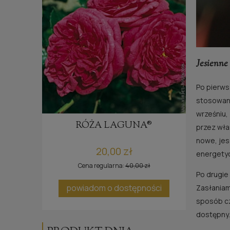
Jesienne
Po pierws
stosowane
wrześniu,
E®
RÓŻA LAGUNA®
przez wła
nowe, jes
20,00 zł
energetyc
Cena regularna:
40,00 zł
Po drugie
ci
powiadom o dostępności
Zasłaniam
sposób cz
dostępny.