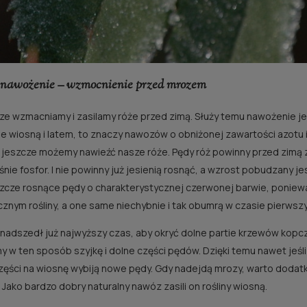
 nawożenie – wzmocnienie przed mrozem
ze wzmacniamy i zasilamy róże przed zimą. Służy temu nawożenie j
 wiosną i latem, to znaczy nawozów o obniżonej zawartości azotu i 
 jeszcze możemy nawieźć nasze róże. Pędy róż powinny przed zimą
RÓŻA ROSARIUM
RÓŻA GRÄFIN ELKE
śnie fosfor. I nie powinny już jesienią rosnąć, a wzrost pobudzany 
UETERSEN®
RANTZAU®
zcze rosnące pędy o charakterystycznej czerwonej barwie, poniewa
20,00 zł
30,00 zł
znym rośliny, a one same niechybnie i tak obumrą w czasie pierwszy
Cena regularna:
40,00 zł
Cena regularna:
60,00 zł
 nadszedł już najwyższy czas, aby okryć dolne partie krzewów kopczyk
y w ten sposób szyjkę i dolne części pędów. Dzięki temu nawet jeśli
do koszyka
powiadom o dostępno
ęści na wiosnę wybiją nowe pędy. Gdy nadejdą mrozy, warto dodatko
 Jako bardzo dobry naturalny nawóz zasili on rośliny wiosną.