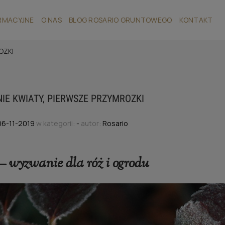
RMACYJNE
O NAS
BLOG ROSARIO GRUNTOWEGO
KONTAKT
OZKI
IE KWIATY, PIERWSZE PRZYMROZKI
06-11-2019
w kategorii:
-
autor:
Rosario
– wyzwanie dla róż i ogrodu