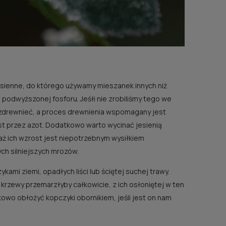
esienne, do którego używamy mieszanek innych niż
podwyższonej fosforu. Jeśłi nie zrobiliśmy tego we
 zdrewnieć, a proces drewnienia wspomagany jest
 ZU
jest przez azot. Dodatkowo warto wycinać jesienią
ż ich wzrost jest niepotrzebnym wysiłkiem
ch silniejszych mrozów.
ami ziemi, opadłych liści lub ściętej suchej trawy.
 krzewy przemarzłyby całkowicie, z ich osłoniętej w ten
ści
wo obłożyć kopczyki obornikiem, jeśli jest on nam