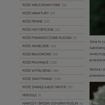
RÓŻE WIELKOKWIATOWE
(72)
RÓŻE MINIATURY
(21)
RÓŻE PIENNE
(23)
RÓŻE HISTORYCZNE
(21)
RÓŻE POMARSZCZONE RUGOSA
(5)
Zima to c
RÓŻE ANGIELSKIE
(40)
substancji
wody rozp
RÓŻE BALKONOWE
(30)
przed pr
RÓŻE PACHNĄCE
(123)
Słońce i 
RÓŻE W PÓŁCIENIU
(86)
prawdziwe
RÓŻE ZIMOTRWAŁE
(128)
RÓŻE ZAWIĄZUJĄCE OWOCE
(31)
PERGOLE
(1)
NAWOZY / ŚRODKI OCHORNY ROŚLIN
(4)