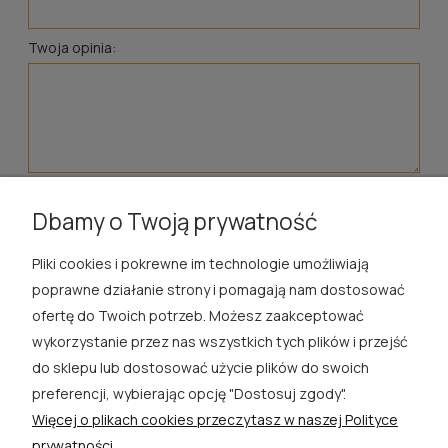
Twoja opinia:
wyślij
Dbamy o Twoją prywatność
Pliki cookies i pokrewne im technologie umożliwiają
ROSA ĆWIK
poprawne działanie strony i pomagają nam dostosować
ofertę do Twoich potrzeb. Możesz zaakceptować
SKLEP
wykorzystanie przez nas wszystkich tych plików i przejść
do sklepu lub dostosować użycie plików do swoich
EXTRA
preferencji, wybierając opcję "Dostosuj zgody".
Więcej o plikach cookies przeczytasz w naszej Polityce
PORADY
prywatności.