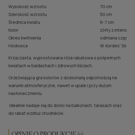
Wysokość wzrostu
70 cm
Szerokość wzrostu
50 cm
Średnica kwiatu
6-7 cm
Kolor
żółty z intensy
Okres kwitnienia
odmiana często 
Hodowca
W. Kordes' Söhne
Krzaczasta, wyprostowana róża rabatowa o półpełnych
kwiatach w baldachach i zdrowych liściach.
Orzeźwiająca gra kolorów z doskonałą odpornością na
warunki atmosferyczne, nawet w upale i przy dużym
nasłonecznieniu.
Idealnie nadaje się do donic na balkonach, tarasach oraz
do rabat wzdłuż chodników.
OPINIE O PRODUKCIE (0)