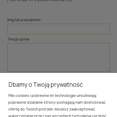
Imię lub pseudonim:
Twoja opinia:
wyślij
Dbamy o Twoją prywatność
Pliki cookies i pokrewne im technologie umożliwiają
ROSA ĆWIK
poprawne działanie strony i pomagają nam dostosować
ofertę do Twoich potrzeb. Możesz zaakceptować
SKLEP
wykorzystanie przez nas wszystkich tych plików i przejść