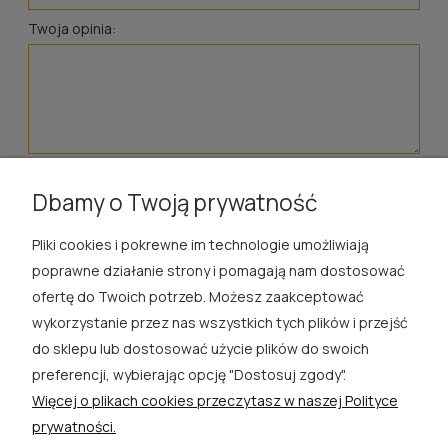
Twoja opinia:
wyślij
Dbamy o Twoją prywatność
Pliki cookies i pokrewne im technologie umożliwiają
ROSA ĆWIK
poprawne działanie strony i pomagają nam dostosować
ofertę do Twoich potrzeb. Możesz zaakceptować
SKLEP
wykorzystanie przez nas wszystkich tych plików i przejść
do sklepu lub dostosować użycie plików do swoich
EXTRA
preferencji, wybierając opcję "Dostosuj zgody".
Więcej o plikach cookies przeczytasz w naszej Polityce
PORADY
prywatności.