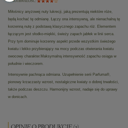
ZIMOTRWAŁOŚĆ:
Miłośnicy anyżowej nuty lukrecji, jaką prezentują niektóre róże,
będą kochać tę odmianę. Łączy ona intensywną, ale nienachalną tę
korzenną nutę z podstawą klasycznego zapachu róż. Elementem
łączącym jest słodko-miękki, świeży zapach jabłek w linii serca.
Przy tym dominuje korzenny aspekt przede wszystkim świeżego
kwiatu i lekko przybierający na mocy podczas otwierania kwiatu
owocowy charakter.
Maksymalną intensywność zapachu osiąga w
południe i wieczorem.
Intensywnie pachnąca odmiana. Uzupełnienie serii Parfuma®,
pionowy krzaczasty wzrost, nostalgiczne kwiaty o dobrej trwałości,
także podczas deszczu. Harmonijny wzrost, nadaje się do uprawy
w donicach.
OPINIE O PRODUKCIE (2)